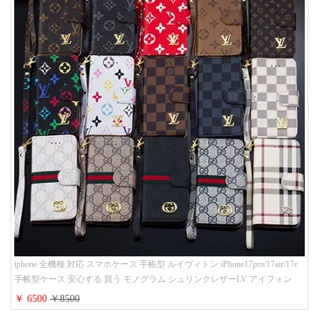
iphone 全機種 対応 スマホケース 手帳型 ルイヴィトン iPhone17pro/17air/17e
手帳型ケース 安心する 買う モノグラム シュリンクレザーLV アイフォン
16/16promaxスマホケース 手帳 多機能 グッチiphone15pro/14/13携帯ケース 大
￥ 6500
￥8500
人 レディース メンズ ストラップ付き