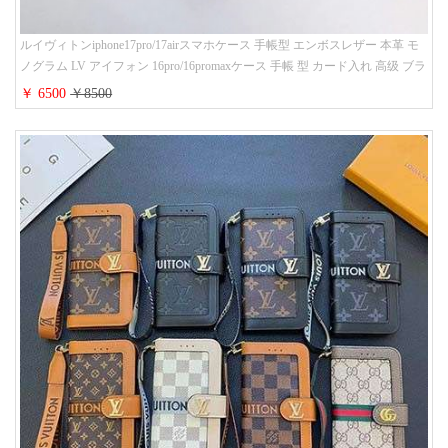
ルイヴィトンiphone17pro/17airスマホケース 手帳型 エンボスレザー 本革 モ
ノグラム LV アイフォン 16pro/16promaxケース 手帳 型 カード入れ 高级 ブラ
ンド iPhone 15/14/13 proケース 手帳型 男女通用 大人かわいい
￥ 6500
￥8500