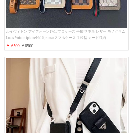
ルイヴィトン アイフォーン17/17プロケース 手帳型 本革 レザー モノグラム
Louis Vuitton iphone16/16promaxスマホケース 手帳型 カード収納
iphone15/14/13ケース ビジネス風 GUCCI galaxy s26/s25/s24ケース 手帳型 大
￥ 6500
￥8500
人 可愛い