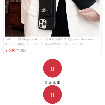
Prada カード収納 iphone14カバー 新発売 金属ロゴ付き iphone 14promaxケー
ス レザー 肩掛け アイフォーン 14proスマホケース レディース
￥ 6000
￥8000
対応迅速