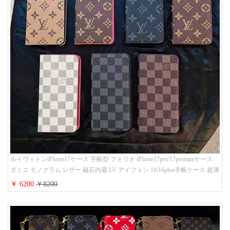
ルイヴィトンiPhone17ケース 手帳型 フォリオ iPhone17pro/17promaxケース
ダミエ モノグラム レザー 磁石内蔵 LV アイフォン 16/16plus手帳ケース 超薄
ビジネス風 メンズ レディース おしゃれ ブランドiphone15/14/13手帳型スマ
￥ 6200
￥8200
ホケース お 揃い