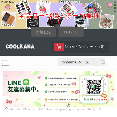
新規登録
ログイン
0
ショッピングカート（
）
iPhone ケース >
iphone16/16plus/16pro/16promax/16Eケース
ホーム>