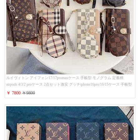
ルイヴィトン アイフォン17/17promaxケース 手帳型 モノグラム 定番柄
airpods 4/3/2 proケース 2点セット激安 グッチiphone16pro/16/15ケース 手帳型
財布カード入り 多機能 ハイ ブランド Galaxy S25/S24/S23手帳カバー おすす
￥ 7800
￥9800
め