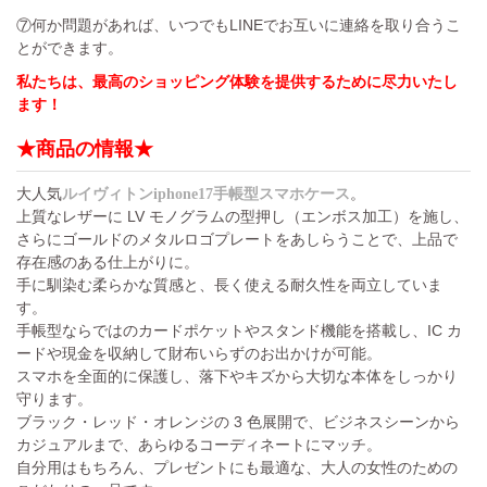
⑦何か問題があれば、いつでもLINEでお互いに連絡を取り合うこ
とができます。
私たちは、最高のショッピング体験を提供するために尽力いたし
ます！
★商品の情報★
大人気
。
ルイヴィトンiphone17手帳型スマホケース
上質なレザーに LV モノグラムの型押し（エンボス加工）を施し、
さらにゴールドのメタルロゴプレートをあしらうことで、上品で
存在感のある仕上がりに。
手に馴染む柔らかな質感と、長く使える耐久性を両立していま
す。
手帳型ならではのカードポケットやスタンド機能を搭載し、IC カ
ードや現金を収納して財布いらずのお出かけが可能。
スマホを全面的に保護し、落下やキズから大切な本体をしっかり
守ります。
ブラック・レッド・オレンジの 3 色展開で、ビジネスシーンから
カジュアルまで、あらゆるコーディネートにマッチ。
自分用はもちろん、プレゼントにも最適な、大人の女性のための