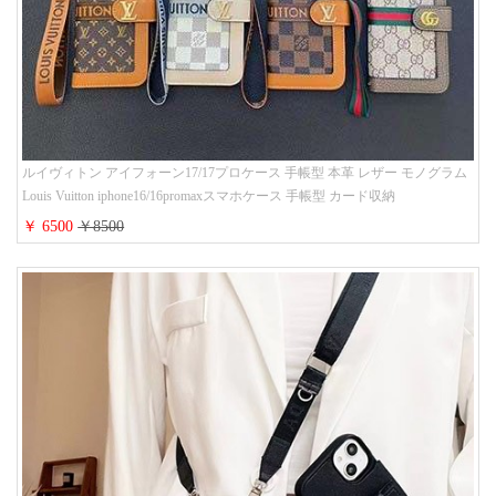
ルイヴィトン アイフォーン17/17プロケース 手帳型 本革 レザー モノグラム
Louis Vuitton iphone16/16promaxスマホケース 手帳型 カード収納
iphone15/14/13ケース ビジネス風 GUCCI galaxy s26/s25/s24ケース 手帳型 大
￥ 6500
￥8500
人 可愛い