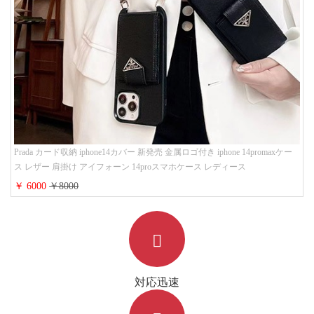
Prada カード収納 iphone14カバー 新発売 金属ロゴ付き iphone 14promaxケー
ス レザー 肩掛け アイフォーン 14proスマホケース レディース
￥ 6000
￥8000
対応迅速