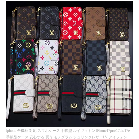
iphone 全機種 対応 スマホケース 手帳型 ルイヴィトン iPhone17pro/17air/17e
手帳型ケース 安心する 買う モノグラム シュリンクレザーLV アイフォン