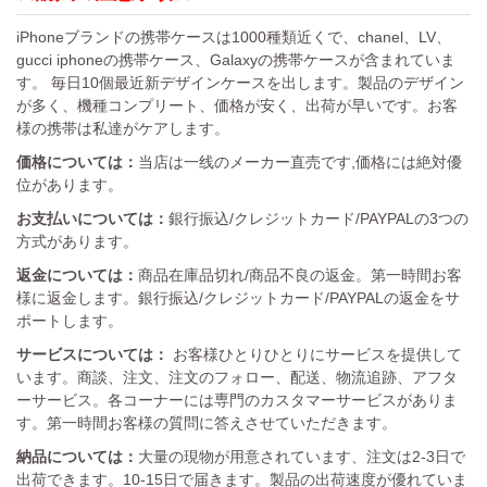
iPhoneブランドの携帯ケースは1000種類近くで、chanel、LV、
gucci iphoneの携帯ケース、Galaxyの携帯ケースが含まれていま
す。 毎日10個最近新デザインケースを出します。製品のデザイン
が多く、機種コンプリート、価格が安く、出荷が早いです。お客
様の携帯は私達がケアします。
価格については：
当店は一线のメーカー直売です,価格には絶対優
位があります。
お支払いについては：
銀行振込/クレジットカード/PAYPALの3つの
方式があります。
返金については：
商品在庫品切れ/商品不良の返金。第一時間お客
様に返金します。銀行振込/クレジットカード/PAYPALの返金をサ
ポートします。
サービスについては：
お客様ひとりひとりにサービスを提供して
います。商談、注文、注文のフォロー、配送、物流追跡、アフタ
ーサービス。各コーナーには専門のカスタマーサービスがありま
す。第一時間お客様の質問に答えさせていただきます。
納品については：
大量の現物が用意されています、注文は2-3日で
出荷できます。10-15日で届きます。製品の出荷速度が優れていま