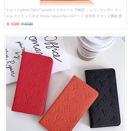
エルメスiphone17pro/17promaxスマホケース 手帳型 シュリンクレザー タッ
セル ストラップ 付き Hermes iphone16pro/16ケース 財布型 スタンド機能 携
帯カバー ハイ ブランド アイフォーン15/14/13ケース 手帳 レディース 人気
￥ 6500
￥8500