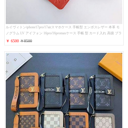
ルイヴィトンiphone17pro/17airスマホケース 手帳型 エンボスレザー 本革 モ
ノグラム LV アイフォン 16pro/16promaxケース 手帳 型 カード入れ 高级 ブラ
ンド iPhone 15/14/13 proケース 手帳型 男女通用 大人かわいい
￥ 6500
￥8500