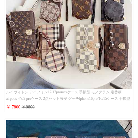
ルイヴィトン アイフォン17/17promaxケース 手帳型 モノグラム 定番柄
airpods 4/3/2 proケース 2点セット激安 グッチiphone16pro/16/15ケース 手帳型
財布カード入り 多機能 ハイ ブランド Galaxy S25/S24/S23手帳カバー おすす
￥ 7800
￥9800
め