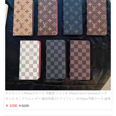
ルイヴィトンiPhone17ケース 手帳型 フォリオ iPhone17pro/17promaxケース
ダミエ モノグラム レザー 磁石内蔵 LV アイフォン 16/16plus手帳ケース 超薄
ビジネス風 メンズ レディース おしゃれ ブランドiphone15/14/13手帳型スマ
￥ 6200
￥8200
ホケース お 揃い