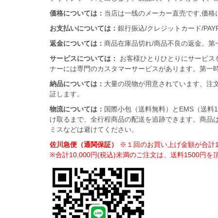
価格については：
当店は一线のメーカー直売です,価格
お支払いについては：
銀行振込/クレジットカード/PA
返金については：
商品在庫品切れ/商品不良の返金。第一
サービスについては：
お客様ひとりひとりにサービス
ナーには専門のカスタマーサービスがあります。第一
納品については：
大量の現物が用意されています、注文
証します。
物流については：
国際小包（送料無料）とEMS（送料
け取るまで、全行程商品の配送を追跡できます。商品
ミスなどは避けてください。
佐川急便（通関保証）
※１回のお買い上げ金額が合計10
※合計10,000円(税込)未満のご注文は、送料1500円