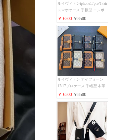
ルイヴィトンiphone17pro/17air
スマホケース 手帳型 エンボ
スレザー 本革 モノグラム LV
￥ 6500
￥8500
アイフォン 16pro/16promaxケ
ース 手帳 型 カード入れ 高级
ブランド iPhone 15/14/13 pro
ケース 手帳型 男女通用 大人
かわいい
ルイヴィトン アイフォーン
17/17プロケース 手帳型 本革
レザー モノグラム Louis
￥ 6500
￥8500
Vuitton iphone16/16promaxスマ
ホケース 手帳型 カード収納
iphone15/14/13ケース ビジネ
ス風 GUCCI galaxy s26/s25/s24
ケース 手帳型 大人 可愛い