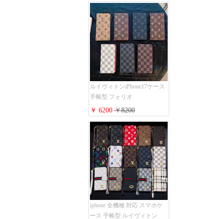
ッチiphone16pro/16/15ケース
手帳型 財布カード入り 多機
能 ハイ ブランド Galaxy
S25/S24/S23手帳カバー おす
すめ
ルイヴィトンiPhone17ケース
手帳型 フォリオ
iPhone17pro/17promaxケース
￥ 6200
￥8200
ダミエ モノグラム レザー 磁
石内蔵 LV アイフォン
16/16plus手帳ケース 超薄 ビ
ジネス風 メンズ レディース
おしゃれ ブランド
iphone15/14/13手帳型スマホケ
ース お 揃い
iphone 全機種 対応 スマホケ
ース 手帳型 ルイヴィトン