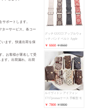
金をサポートします。
フターサービス。各コー
グッチ GUCCI アップルウォ
ッチ バンド ベルト Apple
れています。快速出荷を保
Watch ベルト交換 レザーベル
￥ 6660
￥8660
ト レザーバンド ウォッチバ
ンド 38mm 40mm 42mm 44mm
ます。お客様が署名して受
人気新作
します。出荷漏れ、出荷
ルイヴィトン アイフォン
17/17promaxケース 手帳型 モ
ノグラム 定番柄 airpods 4/3/2
￥ 7800
￥9800
proケース 2点セット激安 グ