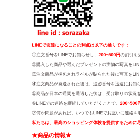
LINEで友達になることの利点は以下の通りです：
①注文番号をLINEでお知らせし、
200~500円
の割引を
②購入した商品や選んだプレゼントの実物の写真をLIN
③注文商品が梱包されラベルが貼られた後に写真をLIN
④注文商品が発送された後は、追跡番号を迅速にお知
⑤商品が日本の通関を通過した後は、受け取りの状況を
⑥LINEでの連絡を継続していただくことで、
200~500
⑦何か問題があれば、いつでもLINEでお互いに連絡
私たちは、最高のショッピング体験を提供するために
★商品の情報★