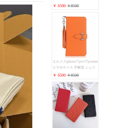
iPhone17pro/17air/17e手帳型ケ
￥ 6500
￥8500
ース 安心する 買う モノグラ
ム シュリンクレザーLV アイ
フォン16/16promaxスマホケー
ス 手帳 多機能 グッチ
iphone15pro/14/13携帯ケース
大人 レディース メンズ スト
ラップ付き
エルメスiphone17pro/17promax
スマホケース 手帳型 シュリ
ンクレザー タッセル ストラ
￥ 6500
￥8500
ップ 付き Hermes
iphone16pro/16ケース 財布型
スタンド機能 携帯カバー ハ
イ ブランド アイフォーン
15/14/13ケース 手帳 レディー
ス 人気