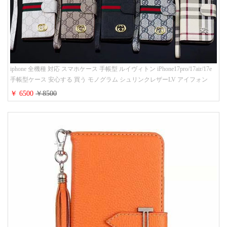
iphone 全機種 対応 スマホケース 手帳型 ルイヴィトン iPhone17pro/17air/17e
手帳型ケース 安心する 買う モノグラム シュリンクレザーLV アイフォン
16/16promaxスマホケース 手帳 多機能 グッチiphone15pro/14/13携帯ケース 大
￥ 6500
￥8500
人 レディース メンズ ストラップ付き