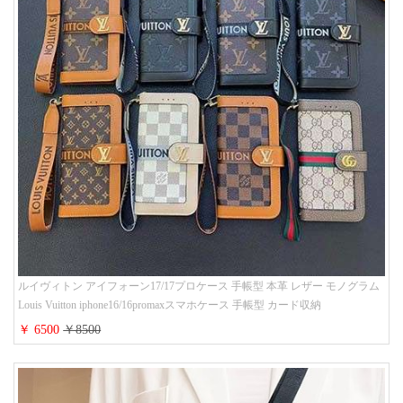
ルイヴィトン アイフォーン17/17プロケース 手帳型 本革 レザー モノグラム
Louis Vuitton iphone16/16promaxスマホケース 手帳型 カード収納
iphone15/14/13ケース ビジネス風 GUCCI galaxy s26/s25/s24ケース 手帳型 大
￥ 6500
￥8500
人 可愛い