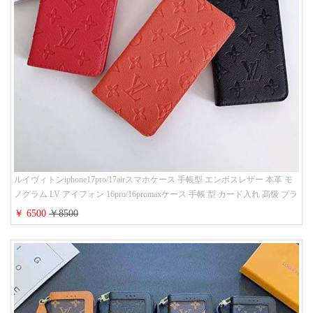
ルイヴィトンiphone17pro/17airスマホケース 手帳型 エンボスレザー 本革 モ
ノグラム LV アイフォン 16pro/16promaxケース 手帳 型 カード入れ 高级 ブラ
ンド iPhone 15/14/13 proケース 手帳型 男女通用 大人かわいい
￥ 6500
￥8500