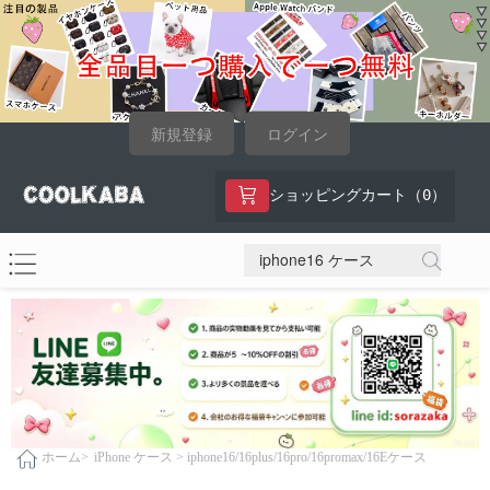
新規登録
ログイン
0
ショッピングカート（
）
iPhone ケース >
iphone16/16plus/16pro/16promax/16Eケース
ホーム>