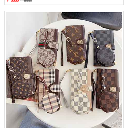
￥ 6660
￥8660