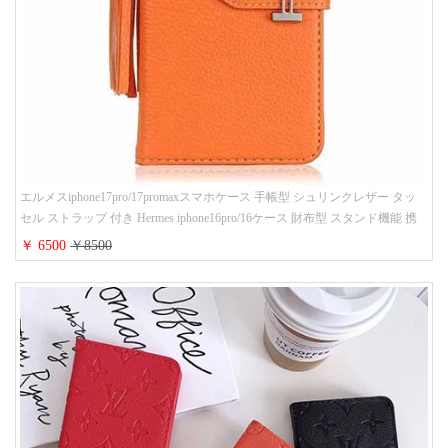
エルメスiphone17pro/17promaxスマホケース 手帳型 シュリンクレザー タッ
セル ストラップ 付き Hermes iphone16pro/16ケース 財布型 スタンド機能 携
帯カバー ハイ ブランド アイフォーン15/14/13ケース 手帳 レディース 人気
￥ 6500
￥8500