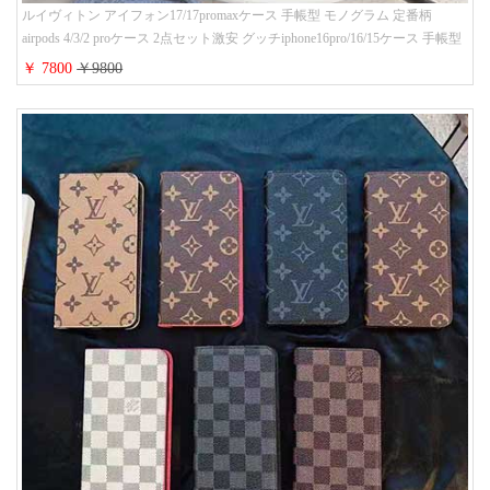
ルイヴィトン アイフォン17/17promaxケース 手帳型 モノグラム 定番柄
airpods 4/3/2 proケース 2点セット激安 グッチiphone16pro/16/15ケース 手帳型
財布カード入り 多機能 ハイ ブランド Galaxy S25/S24/S23手帳カバー おすす
￥ 7800
￥9800
め