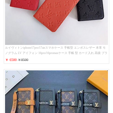
ルイヴィトンiphone17pro/17airスマホケース 手帳型 エンボスレザー 本革 モ
ノグラム LV アイフォン 16pro/16promaxケース 手帳 型 カード入れ 高级 ブラ
ンド iPhone 15/14/13 proケース 手帳型 男女通用 大人かわいい
￥ 6500
￥8500