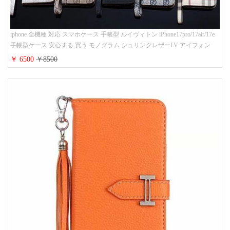
iphone 全機種 対応 スマホケース 手帳型 ルイヴィトン iPhone17pro/17air/17e
手帳型ケース 安心する 買う モノグラム シュリンクレザーLV アイフォン
16/16promaxスマホケース 手帳 多機能 グッチiphone15pro/14/13携帯ケース 大
￥ 6500
￥8500
人 レディース メンズ ストラップ付き