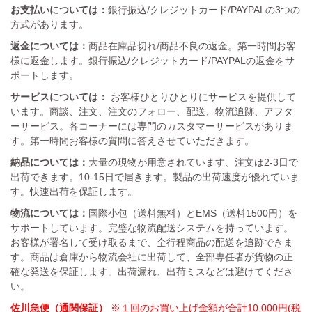
お支払いについては：
銀行振込/クレジットカード/PAYPALの3つの
方式があります。
返金については：
商品在庫品切れ/商品不良の返金。第一時間お客
様に返金します。銀行振込/クレジットカード/PAYPALの返金をサ
ポートします。
サービスについては：
お客様ひとりひとりにサービスを提供して
います。商談、注文、注文のフォロー、配送、物流追跡、アフタ
ーサービス。各コーナーには専門のカスタマーサービスがありま
す。第一時間お客様の質問に答えさせていただきます。
納品については：
大量の現物が用意されています、注文は2-3日で
出荷できます。10-15日で届きます。製品の出荷速度が優れていま
す。快速出荷を保証します。
物流については：
国際小包（送料無料）とEMS（送料1500円）を
サポートしています。完璧な物流配送システムを持っています。
お客様が署名して受け取るまで、全行程商品の配送を追跡できま
す。商品は倉庫から物流会社に出荷して、全部専任者が貨物の正
確な発送を保証します。出荷漏れ、出荷ミスなどは避けてくださ
い。
佐川急便（通関保証）
※１回のお買い上げ金額が合計10,000円(税