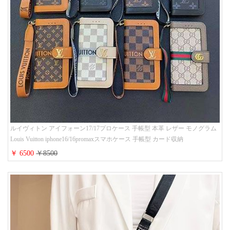
ルイヴィトン アイフォーン17/17プロケース 手帳型 本革 レザー モノグラム
Louis Vuitton iphone16/16promaxスマホケース 手帳型 カード収納
iphone15/14/13ケース ビジネス風 GUCCI galaxy s26/s25/s24ケース 手帳型 大
￥ 6500
￥8500
人 可愛い