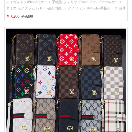
ルイヴィトンiPhone17ケース 手帳型 フォリオ iPhone17pro/17promaxケース
ダミエ モノグラム レザー 磁石内蔵 LV アイフォン 16/16plus手帳ケース 超薄
ビジネス風 メンズ レディース おしゃれ ブランドiphone15/14/13手帳型スマ
￥ 6200
￥8200
ホケース お 揃い