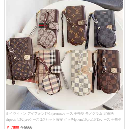
ルイヴィトン アイフォン17/17promaxケース 手帳型 モノグラム 定番柄
airpods 4/3/2 proケース 2点セット激安 グッチiphone16pro/16/15ケース 手帳型
財布カード入り 多機能 ハイ ブランド Galaxy S25/S24/S23手帳カバー おすす
￥ 7800
￥9800