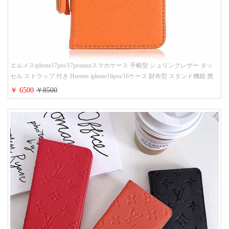
エルメスiphone17pro/17promaxスマホケース 手帳型 シュリンクレザー タッ
セル ストラップ 付き Hermes iphone16pro/16ケース 財布型 スタンド機能 携
帯カバー ハイ ブランド アイフォーン15/14/13ケース 手帳 レディース 人気
￥ 6500
￥8500