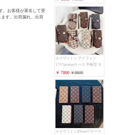
ト レザーバンド ウォッチバ
ンド 38mm 40mm 42mm 44mm
ます。お客様が署名して受
人気新作
します。出荷漏れ、出荷
ルイヴィトン アイフォン
17/17promaxケース 手帳型 モ
ノグラム 定番柄 airpods 4/3/2
￥ 7800
￥9800
proケース 2点セット激安 グ
ッチiphone16pro/16/15ケース
手帳型 財布カード入り 多機
能 ハイ ブランド Galaxy
S25/S24/S23手帳カバー おす
すめ
ルイヴィトンiPhone17ケース