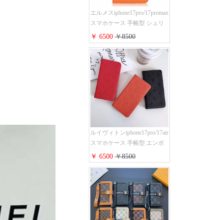
エルメスiphone17pro/17promax
スマホケース 手帳型 シュリ
ンクレザー タッセル ストラ
￥ 6500
￥8500
ップ 付き Hermes
iphone16pro/16ケース 財布型
スタンド機能 携帯カバー ハ
イ ブランド アイフォーン
15/14/13ケース 手帳 レディー
ス 人気
ルイヴィトンiphone17pro/17air
スマホケース 手帳型 エンボ
スレザー 本革 モノグラム LV
￥ 6500
￥8500
アイフォン 16pro/16promaxケ
ース 手帳 型 カード入れ 高级
ブランド iPhone 15/14/13 pro
ケース 手帳型 男女通用 大人
かわいい