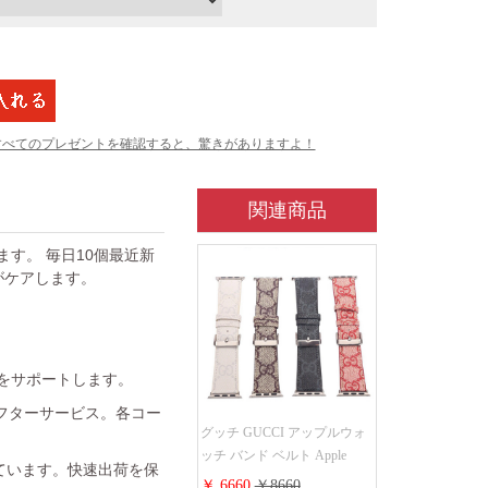
すべてのプレゼントを確認すると、驚きがありますよ！
関連商品
ています。 毎日10個最近新
がケアします。
金をサポートします。
フターサービス。各コー
グッチ GUCCI アップルウォ
ッチ バンド ベルト Apple
れています。快速出荷を保
Watch ベルト交換 レザーベル
￥ 6660
￥8660