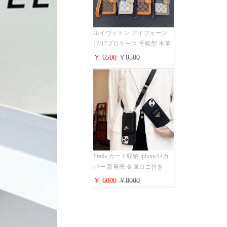
ルイヴィトン アイフォーン
17/17プロケース 手帳型 本革
レザー モノグラム Louis
￥ 6500
￥8500
Vuitton iphone16/16promaxスマ
ホケース 手帳型 カード収納
iphone15/14/13ケース ビジネ
ス風 GUCCI galaxy s26/s25/s24
ケース 手帳型 大人 可愛い
Prada カード収納 iphone14カ
バー 新発売 金属ロゴ付き
iphone 14promaxケース レザー
￥ 6000
￥8000
肩掛け アイフォーン 14proス
マホケース レディース