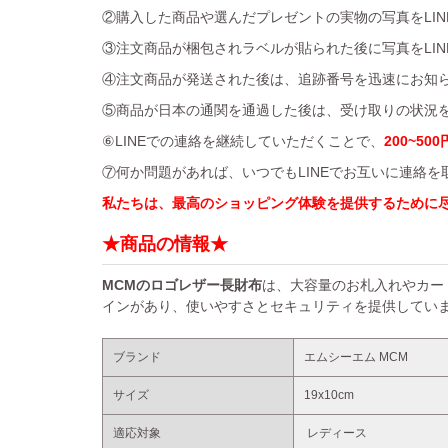
②購入した商品や選んだプレゼントの実物の写真をLIN
③注文商品が梱包されラベルが貼られた後に写真をLIN
④注文商品が発送された後は、追跡番号を迅速にお知
⑤商品が日本の通関を通過した後は、受け取りの状況を
⑥LINEでの連絡を継続していただくことで、
200~500
⑦何か問題があれば、いつでもLINEでお互いに連絡
私たちは、最高のショッピング体験を提供するために
★商品の情報★
MCMのロゴレザー長財布
は、大容量のお札入れやカー
インがあり、使いやすさとセキュリティを提供してい
ブランド
エムシーエム MCM
サイズ
19x10cm
適応対象
レディース