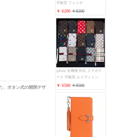
手帳型 フォリオ
iPhone17pro/17promaxケース
￥ 6200
￥8200
ダミエ モノグラム レザー 磁
石内蔵 LV アイフォン
16/16plus手帳ケース 超薄 ビ
ジネス風 メンズ レディース
おしゃれ ブランド
iphone15/14/13手帳型スマホケ
ース お 揃い
iphone 全機種 対応 スマホケ
ース 手帳型 ルイヴィトン
iPhone17pro/17air/17e手帳型ケ
￥ 6500
￥8500
た、ボタン式の開閉デザ
ース 安心する 買う モノグラ
ム シュリンクレザーLV アイ
フォン16/16promaxスマホケー
ス 手帳 多機能 グッチ
iphone15pro/14/13携帯ケース
大人 レディース メンズ スト
ラップ付き