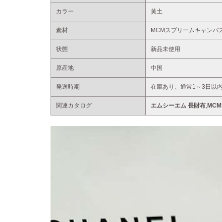
カラー
黄土
素材
MCMスプリームキャンバ
状態
新品未使用
原産地
中国
発送時期
在庫あり、通常1～3日以
関連カタログ
エムシーエム 長財布
,
MC