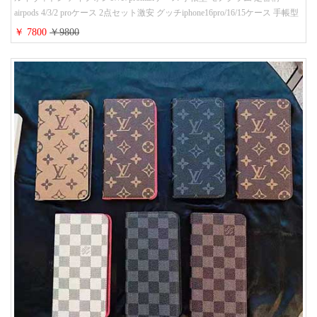
airpods 4/3/2 proケース 2点セット激安 グッチiphone16pro/16/15ケース 手帳型
財布カード入り 多機能 ハイ ブランド Galaxy S25/S24/S23手帳カバー おすす
￥ 7800
￥9800
め