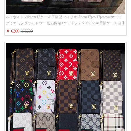
ルイヴィトンiPhone17ケース 手帳型 フォリオ iPhone17pro/17promaxケース
ダミエ モノグラム レザー 磁石内蔵 LV アイフォン 16/16plus手帳ケース 超薄
ビジネス風 メンズ レディース おしゃれ ブランドiphone15/14/13手帳型スマ
￥ 6200
￥8200
ホケース お 揃い