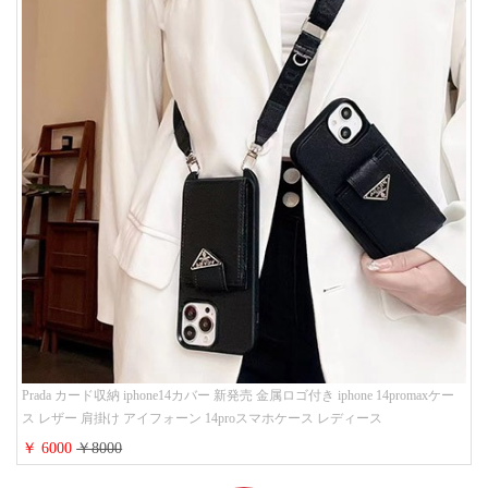
Prada カード収納 iphone14カバー 新発売 金属ロゴ付き iphone 14promaxケー
ス レザー 肩掛け アイフォーン 14proスマホケース レディース
￥ 6000
￥8000