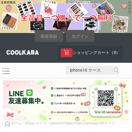
新規登録
ログイン
0
ショッピングカート（
）
iPhone ケース >
iphone16/16plus/16pro/16promax/16Eケース
ホーム>