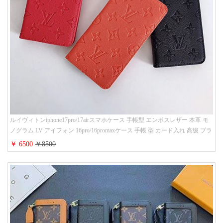
ルイヴィトンiphone17pro/17airスマホケース 手帳型 エンボスレザー 本革 モ
ノグラム LV アイフォン 16pro/16promaxケース 手帳 型 カード入れ 高级 ブラ
ンド iPhone 15/14/13 proケース 手帳型 男女通用 大人かわいい
￥ 6500
￥8500