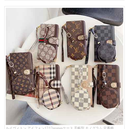
ルイヴィトン アイフォン17/17promaxケース 手帳型 モノグラム 定番柄