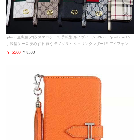
iphone 全機種 対応 スマホケース 手帳型 ルイヴィトン iPhone17pro/17air/17e
手帳型ケース 安心する 買う モノグラム シュリンクレザーLV アイフォン
16/16promaxスマホケース 手帳 多機能 グッチiphone15pro/14/13携帯ケース 大
￥ 6500
￥8500
人 レディース メンズ ストラップ付き