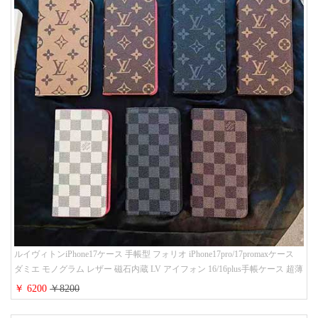
ルイヴィトンiPhone17ケース 手帳型 フォリオ iPhone17pro/17promaxケース
ダミエ モノグラム レザー 磁石内蔵 LV アイフォン 16/16plus手帳ケース 超薄
ビジネス風 メンズ レディース おしゃれ ブランドiphone15/14/13手帳型スマ
￥ 6200
￥8200
ホケース お 揃い