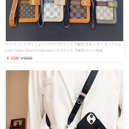
ルイヴィトン アイフォーン17/17プロケース 手帳型 本革 レザー モノグラム
Louis Vuitton iphone16/16promaxスマホケース 手帳型 カード収納
iphone15/14/13ケース ビジネス風 GUCCI galaxy s26/s25/s24ケース 手帳型 大
￥ 6500
￥8500
人 可愛い