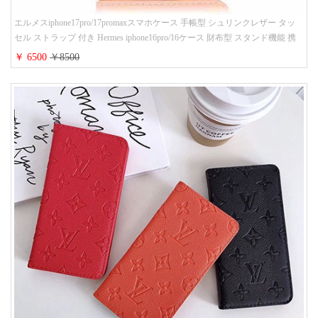
エルメスiphone17pro/17promaxスマホケース 手帳型 シュリンクレザー タッ
セル ストラップ 付き Hermes iphone16pro/16ケース 財布型 スタンド機能 携
帯カバー ハイ ブランド アイフォーン15/14/13ケース 手帳 レディース 人気
￥ 6500
￥8500