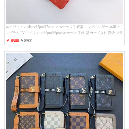
ルイヴィトンiphone17pro/17airスマホケース 手帳型 エンボスレザー 本革 モ
ノグラム LV アイフォン 16pro/16promaxケース 手帳 型 カード入れ 高级 ブラ
ンド iPhone 15/14/13 proケース 手帳型 男女通用 大人かわいい
￥ 6500
￥8500