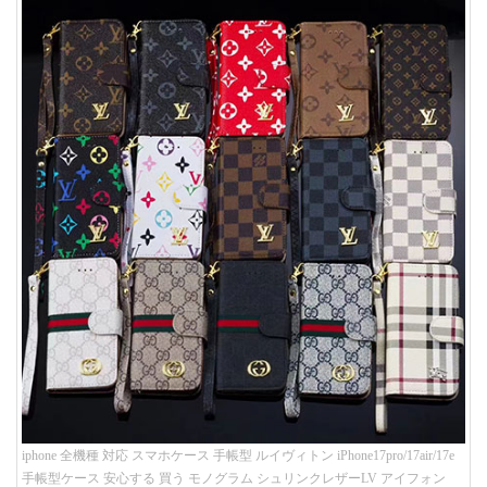
iphone 全機種 対応 スマホケース 手帳型 ルイヴィトン iPhone17pro/17air/17e
手帳型ケース 安心する 買う モノグラム シュリンクレザーLV アイフォン