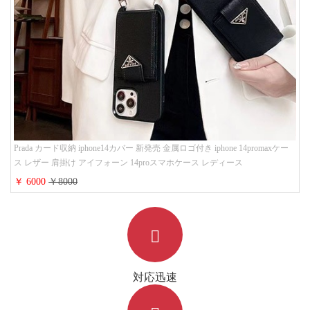
Prada カード収納 iphone14カバー 新発売 金属ロゴ付き iphone 14promaxケー
ス レザー 肩掛け アイフォーン 14proスマホケース レディース
￥ 6000
￥8000
対応迅速