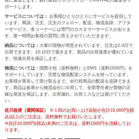
様に返金します。銀行振込/クレジットカード/PAYPALの返金をサ
ポートします。
サービスについては：
お客様ひとりひとりにサービスを提供して
います。商談、注文、注文のフォロー、配送、物流追跡、アフタ
ーサービス。各コーナーには専門のカスタマーサービスがありま
す。第一時間お客様の質問に答えさせていただきます。
納品については：
大量の現物が用意されています、注文は2-3日で
出荷できます。10-15日で届きます。製品の出荷速度が優れていま
す。快速出荷を保証します。
物流については：
国際小包（送料無料）とEMS（送料1500円）を
サポートしています。完璧な物流配送システムを持っています。
お客様が署名して受け取るまで、全行程商品の配送を追跡できま
す。商品は倉庫から物流会社に出荷して、全部専任者が貨物の正
確な発送を保証します。出荷漏れ、出荷ミスなどは避けてくださ
い。
佐川急便（通関保証）
※１回のお買い上げ金額が合計10,000円(税
込)以上のご注文は、送料無料でお届けいたします。
※合計10,000円(税込)未満のご注文は、送料1500円を頂戴してお
ります。