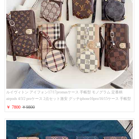
ルイヴィトン アイフォン17/17promaxケース 手帳型 モノグラム 定番柄
airpods 4/3/2 proケース 2点セット激安 グッチiphone16pro/16/15ケース 手帳型
財布カード入り 多機能 ハイ ブランド Galaxy S25/S24/S23手帳カバー おすす
￥ 7800
￥9800
め