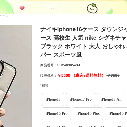
6Eケース
ナイキiphone16ケース ダウンジャケ
ース 高校生 人気 nike シグネチャ
ブラック ホワイト 大人 おしゃれ ハイブ
バー スポーツ風
商品番号：
SC24090543-CL
￥
5500
（税込+送料無料）
￥
7500
販売価格：
*
機種
iPhone17
iPhone17 Pro
iPhone17 Air
iPhone16 Pro
iPhone16 Plus
iPhone16 