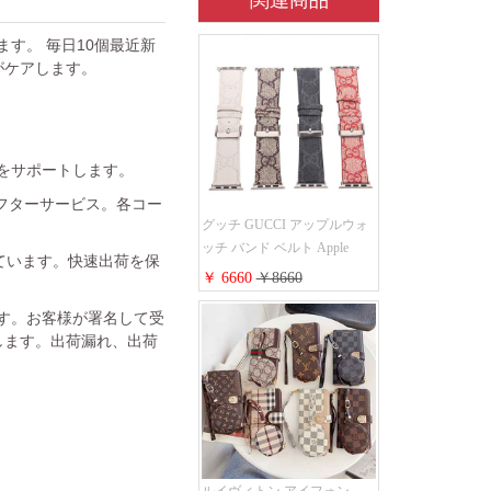
関連商品
ています。 毎日10個最近新
がケアします。
金をサポートします。
フターサービス。各コー
グッチ GUCCI アップルウォ
ッチ バンド ベルト Apple
れています。快速出荷を保
Watch ベルト交換 レザーベル
￥ 6660
￥8660
ト レザーバンド ウォッチバ
ンド 38mm 40mm 42mm 44mm
ます。お客様が署名して受
人気新作
します。出荷漏れ、出荷
ルイヴィトン アイフォン