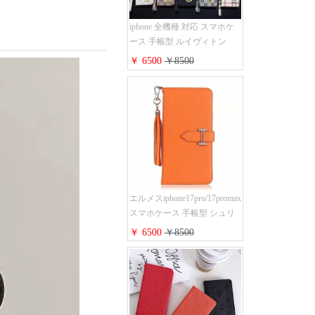
iphone 全機種 対応 スマホケ
ース 手帳型 ルイヴィトン
iPhone17pro/17air/17e手帳型ケ
￥ 6500
￥8500
ース 安心する 買う モノグラ
ム シュリンクレザーLV アイ
フォン16/16promaxスマホケー
ス 手帳 多機能 グッチ
iphone15pro/14/13携帯ケース
大人 レディース メンズ スト
ラップ付き
エルメスiphone17pro/17promax
スマホケース 手帳型 シュリ
ンクレザー タッセル ストラ
￥ 6500
￥8500
ップ 付き Hermes
iphone16pro/16ケース 財布型
スタンド機能 携帯カバー ハ
イ ブランド アイフォーン
15/14/13ケース 手帳 レディー