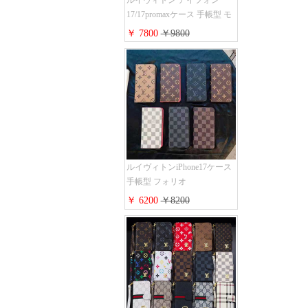
17/17promaxケース 手帳型 モ
ノグラム 定番柄 airpods 4/3/2
￥ 7800
￥9800
proケース 2点セット激安 グ
ッチiphone16pro/16/15ケース
手帳型 財布カード入り 多機
能 ハイ ブランド Galaxy
S25/S24/S23手帳カバー おす
すめ
ルイヴィトンiPhone17ケース
手帳型 フォリオ
iPhone17pro/17promaxケース
￥ 6200
￥8200
ダミエ モノグラム レザー 磁
石内蔵 LV アイフォン
16/16plus手帳ケース 超薄 ビ
ジネス風 メンズ レディース
おしゃれ ブランド
iphone15/14/13手帳型スマホケ
ース お 揃い