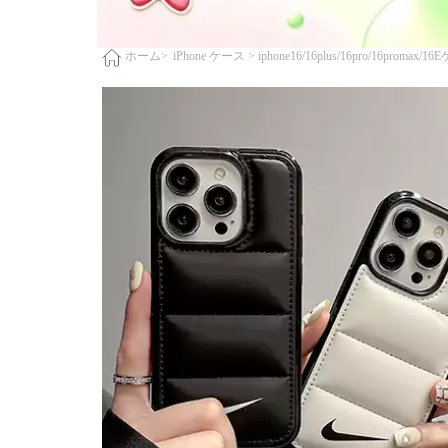
iPhone ケース >
iphone16/16plus/16pro/16promax/1
ホーム>