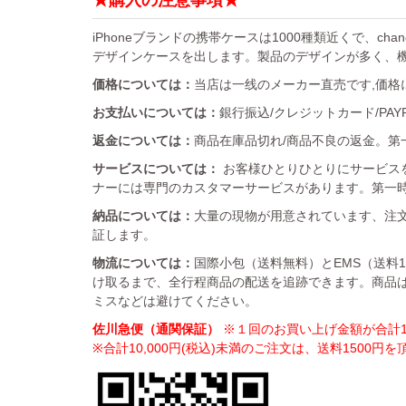
★購入の注意事項★
iPhoneブランドの携帯ケースは1000種類近くで、chan
デザインケースを出します。製品のデザインが多く、
価格については：
当店は一线のメーカー直売です,価格
お支払いについては：
銀行振込/クレジットカード/PA
返金については：
商品在庫品切れ/商品不良の返金。第一
サービスについては：
お客様ひとりひとりにサービス
ナーには専門のカスタマーサービスがあります。第一
納品については：
大量の現物が用意されています、注文
証します。
物流については：
国際小包（送料無料）とEMS（送料
け取るまで、全行程商品の配送を追跡できます。商品
ミスなどは避けてください。
佐川急便（通関保証）
※１回のお買い上げ金額が合計10
※合計10,000円(税込)未満のご注文は、送料1500円