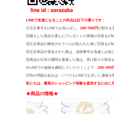
LINEで友達になることの利点は以下の通りです：
①注文番号をLINEでお知らせし、
200~500円
の割引を
②購入した商品や選んだプレゼントの実物の写真をLIN
③注文商品が梱包されラベルが貼られた後に写真をLIN
④注文商品が発送された後は、追跡番号を迅速にお知
⑤商品が日本の通関を通過した後は、受け取りの状況を
⑥LINEでの連絡を継続していただくことで、
200~500
⑦何か問題があれば、いつでもLINEでお互いに連絡
私たちは、最高のショッピング体験を提供するために
★商品の情報★