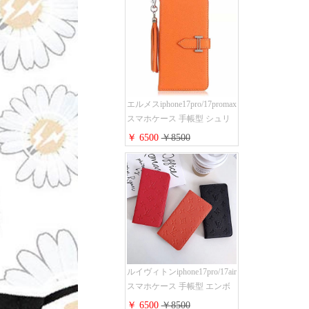
フォン16/16promaxスマホケー
ス 手帳 多機能 グッチ
iphone15pro/14/13携帯ケース
大人 レディース メンズ スト
ラップ付き
エルメスiphone17pro/17promax
スマホケース 手帳型 シュリ
ンクレザー タッセル ストラ
￥ 6500
￥8500
ップ 付き Hermes
iphone16pro/16ケース 財布型
スタンド機能 携帯カバー ハ
イ ブランド アイフォーン
15/14/13ケース 手帳 レディー
ス 人気
ルイヴィトンiphone17pro/17air
スマホケース 手帳型 エンボ
スレザー 本革 モノグラム LV
￥ 6500
￥8500