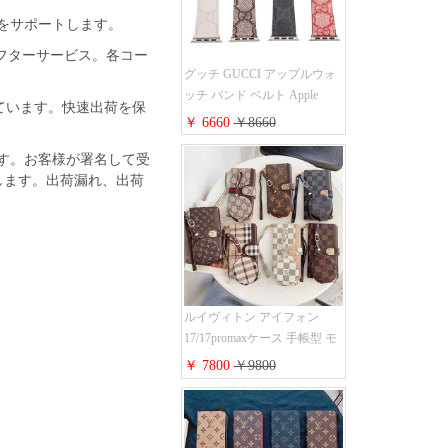
金をサポートします。
フターサービス。各コー
グッチ GUCCI アップルウォ
ッチ バンド ベルト Apple
れています。快速出荷を保
Watch ベルト交換 レザーベル
￥ 6660
￥8660
ト レザーバンド ウォッチバ
ンド 38mm 40mm 42mm 44mm
ます。お客様が署名して受
人気新作
します。出荷漏れ、出荷
ルイヴィトン アイフォン
17/17promaxケース 手帳型 モ
ノグラム 定番柄 airpods 4/3/2
￥ 7800
￥9800
proケース 2点セット激安 グ
ッチiphone16pro/16/15ケース
手帳型 財布カード入り 多機
能 ハイ ブランド Galaxy