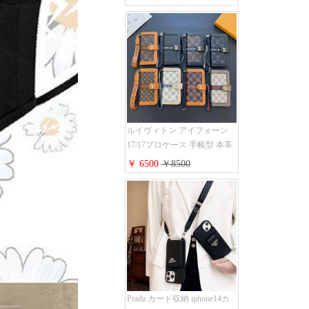
アイフォン 16pro/16promaxケ
ース 手帳 型 カード入れ 高级
ブランド iPhone 15/14/13 pro
ケース 手帳型 男女通用 大人
かわいい
ルイヴィトン アイフォーン
17/17プロケース 手帳型 本革
レザー モノグラム Louis
￥ 6500
￥8500
Vuitton iphone16/16promaxスマ
ホケース 手帳型 カード収納
iphone15/14/13ケース ビジネ
ス風 GUCCI galaxy s26/s25/s24
ケース 手帳型 大人 可愛い
Prada カード収納 iphone14カ