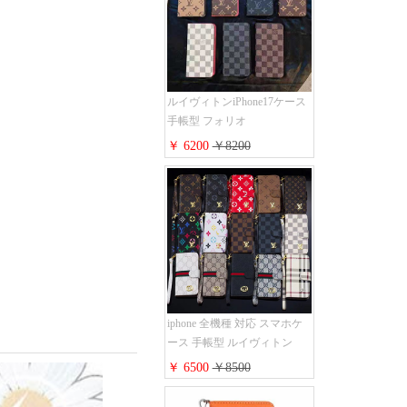
S25/S24/S23手帳カバー おす
すめ
ルイヴィトンiPhone17ケース
手帳型 フォリオ
iPhone17pro/17promaxケース
￥ 6200
￥8200
ダミエ モノグラム レザー 磁
石内蔵 LV アイフォン
16/16plus手帳ケース 超薄 ビ
ジネス風 メンズ レディース
おしゃれ ブランド
iphone15/14/13手帳型スマホケ
ース お 揃い
iphone 全機種 対応 スマホケ
ース 手帳型 ルイヴィトン
iPhone17pro/17air/17e手帳型ケ
￥ 6500
￥8500
ース 安心する 買う モノグラ
ム シュリンクレザーLV アイ