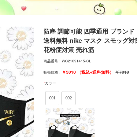
防塵 調節可能 四季通用 ブランド
送料無料 nike マスク スモッグ
花粉症対策 売れ筋
商品番号：
WC21091415-CL
￥
5010
（税込+送料無料）
￥
7010
販売価格：
*
カラー
001
002