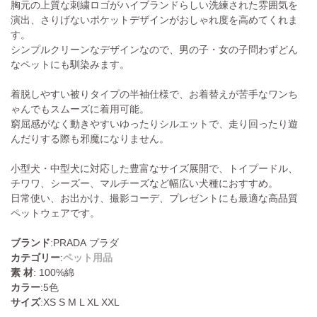
胸元の上質な刺繍ロゴがハイブランドらしい洗練された雰囲気を
演出、さりげないポケットデザインがおしゃれ度を高めてくれま
す。
シンプルクリーンなデザインなので、男の子・女の子問わずどん
なペットにも馴染みます。
着脱しやすい被りタイプの半袖仕様で、お着替えが苦手なワンち
ゃんでもスムーズに着用可能。
窮屈感がなく動きやすいゆったりシルエットで、走り回ったり遊
んだりする際も邪魔になりません。
小型犬・中型犬に対応した豊富なサイズ展開で、トイプードル、
チワワ、シーズー、マルチーズなど幅広い犬種におすすめ。
日常使い、お出かけ、撮影コーデ、プレゼントにも最適な高品質
ペットウェアです。
ブランド
:PRADA プラダ
カテゴリー
:
ペット用品
素 材
: 100%綿
カラー
:5色
サイズ
:XS S M L XL XXL