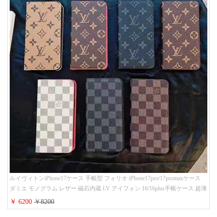
ルイヴィトンiPhone17ケース 手帳型 フォリオ iPhone17pro/17promaxケース
ダミエ モノグラム レザー 磁石内蔵 LV アイフォン 16/16plus手帳ケース 超薄
ビジネス風 メンズ レディース おしゃれ ブランドiphone15/14/13手帳型スマ
￥ 6200
￥8200
ホケース お 揃い