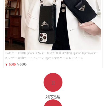
Prada カード収納 iphone14カバー 新発売 金属ロゴ付き iphone 14promaxケー
ス レザー 肩掛け アイフォーン 14proスマホケース レディース
￥ 6000
￥8000
対応迅速