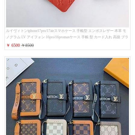
ルイヴィトンiphone17pro/17airスマホケース 手帳型 エンボスレザー 本革 モ
ノグラム LV アイフォン 16pro/16promaxケース 手帳 型 カード入れ 高级 ブラ
ンド iPhone 15/14/13 proケース 手帳型 男女通用 大人かわいい
￥ 6500
￥8500