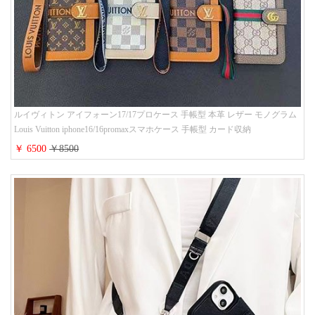
ルイヴィトン アイフォーン17/17プロケース 手帳型 本革 レザー モノグラム
Louis Vuitton iphone16/16promaxスマホケース 手帳型 カード収納
iphone15/14/13ケース ビジネス風 GUCCI galaxy s26/s25/s24ケース 手帳型 大
￥ 6500
￥8500
人 可愛い