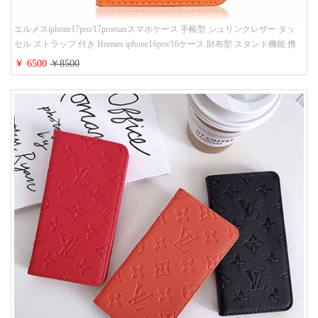
エルメスiphone17pro/17promaxスマホケース 手帳型 シュリンクレザー タッ
セル ストラップ 付き Hermes iphone16pro/16ケース 財布型 スタンド機能 携
帯カバー ハイ ブランド アイフォーン15/14/13ケース 手帳 レディース 人気
￥ 6500
￥8500