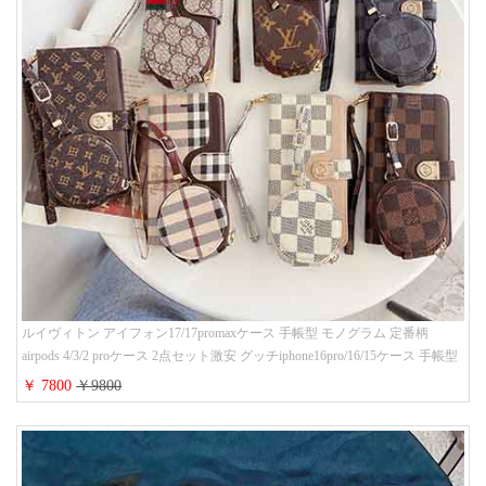
ルイヴィトン アイフォン17/17promaxケース 手帳型 モノグラム 定番柄
airpods 4/3/2 proケース 2点セット激安 グッチiphone16pro/16/15ケース 手帳型
財布カード入り 多機能 ハイ ブランド Galaxy S25/S24/S23手帳カバー おすす
￥ 7800
￥9800
め