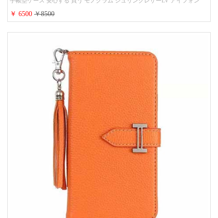
手帳型ケース 安心する 買う モノグラム シュリンクレザーLV アイフォン
16/16promaxスマホケース 手帳 多機能 グッチiphone15pro/14/13携帯ケース 大
￥ 6500
￥8500
人 レディース メンズ ストラップ付き