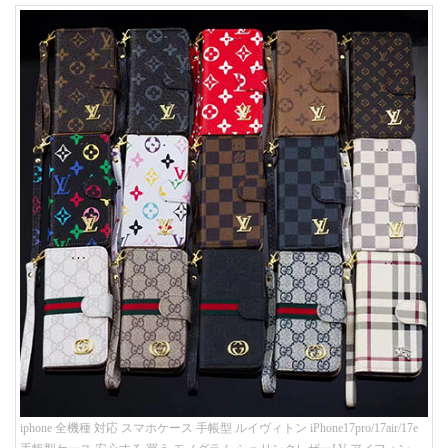
iphone 全機種 対応 スマホケース 手帳型 ルイヴィトン iPhone17pro/17air/17e