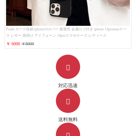
Prada カード収納 iphone14カバー 新発売 金属ロゴ付き iphone 14promaxケー
ス レザー 肩掛け アイフォーン 14proスマホケース レディース
￥ 6000
￥8000
対応迅速
送料無料