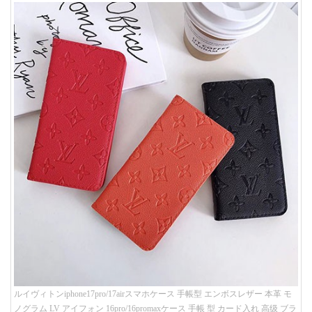
ルイヴィトンiphone17pro/17airスマホケース 手帳型 エンボスレザー 本革 モ
ノグラム LV アイフォン 16pro/16promaxケース 手帳 型 カード入れ 高级 ブラ