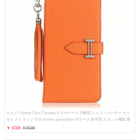
エルメスiphone17pro/17promaxスマホケース 手帳型 シュリンクレザー タッ
セル ストラップ 付き Hermes iphone16pro/16ケース 財布型 スタンド機能 携
帯カバー ハイ ブランド アイフォーン15/14/13ケース 手帳 レディース 人気
￥ 6500
￥8500