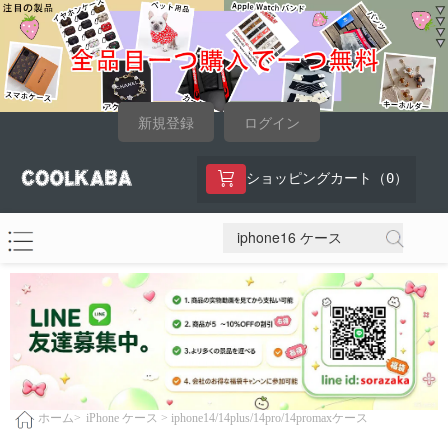
新規登録
ログイン
0
ショッピングカート（
）
iPhone ケース >
iphone14/14plus/14pro/14promaxケース
ホーム>