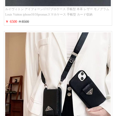
ルイヴィトン アイフォーン17/17プロケース 手帳型 本革 レザー モノグラム
Louis Vuitton iphone16/16promaxスマホケース 手帳型 カード収納
iphone15/14/13ケース ビジネス風 GUCCI galaxy s26/s25/s24ケース 手帳型 大
￥ 6500
￥8500
人 可愛い