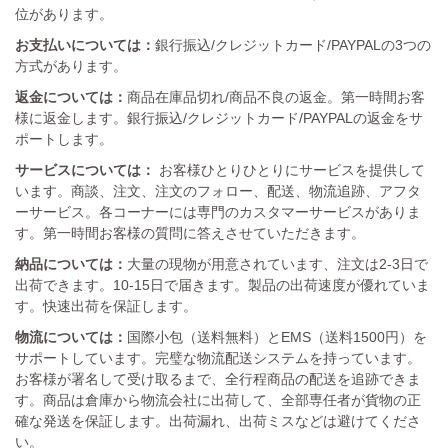
位があります。
お支払いについては：
銀行振込/クレジットカード/PAYPALの3つの
方式があります。
返金については：
商品在庫品切れ/商品不良の返金。第一時間お客
様に返金します。銀行振込/クレジットカード/PAYPALの返金をサ
ポートします。
サービスについては：
お客様ひとりひとりにサービスを提供して
います。商談、注文、注文のフォロー、配送、物流追跡、アフタ
ーサービス。各コーナーには専門のカスタマーサービスがありま
す。第一時間お客様の質問に答えさせていただきます。
納品については：
大量の現物が用意されています、注文は2-3日で
出荷できます。10-15日で届きます。製品の出荷速度が優れていま
す。快速出荷を保証します。
物流については：
国際小包（送料無料）とEMS（送料1500円）を
サポートしています。完璧な物流配送システムを持っています。
お客様が署名して受け取るまで、全行程商品の配送を追跡できま
す。商品は倉庫から物流会社に出荷して、全部専任者が貨物の正
確な発送を保証します。出荷漏れ、出荷ミスなどは避けてくださ
い。