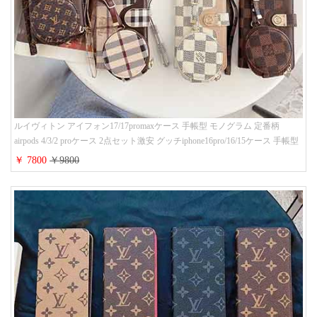
ルイヴィトン アイフォン17/17promaxケース 手帳型 モノグラム 定番柄
airpods 4/3/2 proケース 2点セット激安 グッチiphone16pro/16/15ケース 手帳型
財布カード入り 多機能 ハイ ブランド Galaxy S25/S24/S23手帳カバー おすす
￥ 7800
￥9800
め