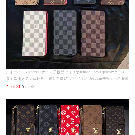
ルイヴィトンiPhone17ケース 手帳型 フォリオ iPhone17pro/17promaxケース
ダミエ モノグラム レザー 磁石内蔵 LV アイフォン 16/16plus手帳ケース 超薄
ビジネス風 メンズ レディース おしゃれ ブランドiphone15/14/13手帳型スマ
￥ 6200
￥8200
ホケース お 揃い