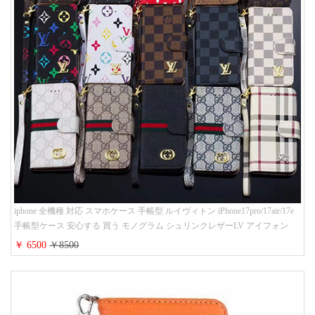
iphone 全機種 対応 スマホケース 手帳型 ルイヴィトン iPhone17pro/17air/17e
手帳型ケース 安心する 買う モノグラム シュリンクレザーLV アイフォン
16/16promaxスマホケース 手帳 多機能 グッチiphone15pro/14/13携帯ケース 大
￥ 6500
￥8500
人 レディース メンズ ストラップ付き