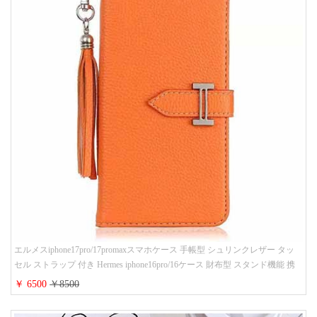
エルメスiphone17pro/17promaxスマホケース 手帳型 シュリンクレザー タッ
セル ストラップ 付き Hermes iphone16pro/16ケース 財布型 スタンド機能 携
帯カバー ハイ ブランド アイフォーン15/14/13ケース 手帳 レディース 人気
￥ 6500
￥8500