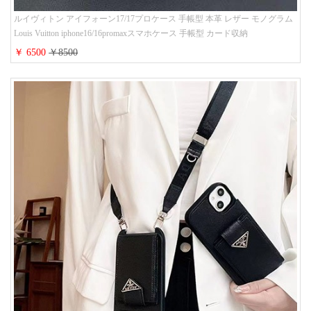
ルイヴィトン アイフォーン17/17プロケース 手帳型 本革 レザー モノグラム
Louis Vuitton iphone16/16promaxスマホケース 手帳型 カード収納
iphone15/14/13ケース ビジネス風 GUCCI galaxy s26/s25/s24ケース 手帳型 大
￥ 6500
￥8500
人 可愛い