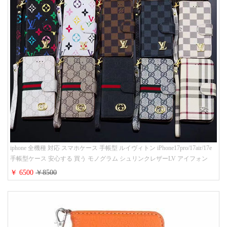
iphone 全機種 対応 スマホケース 手帳型 ルイヴィトン iPhone17pro/17air/17e
手帳型ケース 安心する 買う モノグラム シュリンクレザーLV アイフォン
16/16promaxスマホケース 手帳 多機能 グッチiphone15pro/14/13携帯ケース 大
￥ 6500
￥8500
人 レディース メンズ ストラップ付き