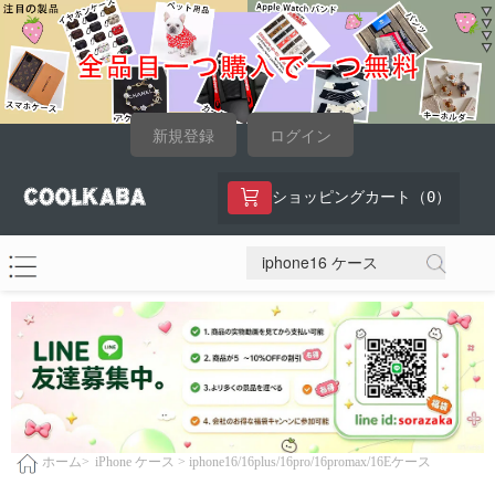
新規登録
ログイン
0
ショッピングカート（
）
iPhone ケース >
iphone16/16plus/16pro/16promax/16Eケース
ホーム>