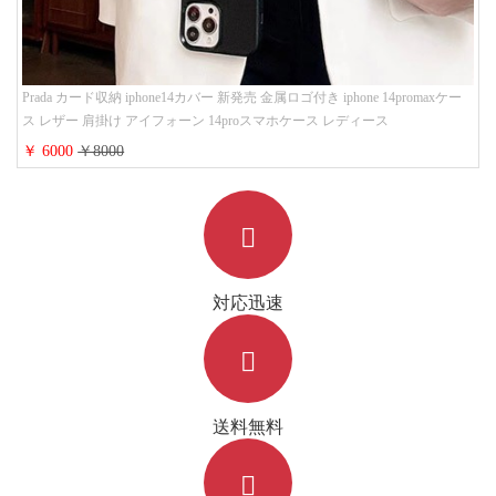
Prada カード収納 iphone14カバー 新発売 金属ロゴ付き iphone 14promaxケー
ス レザー 肩掛け アイフォーン 14proスマホケース レディース
￥ 6000
￥8000
対応迅速
送料無料