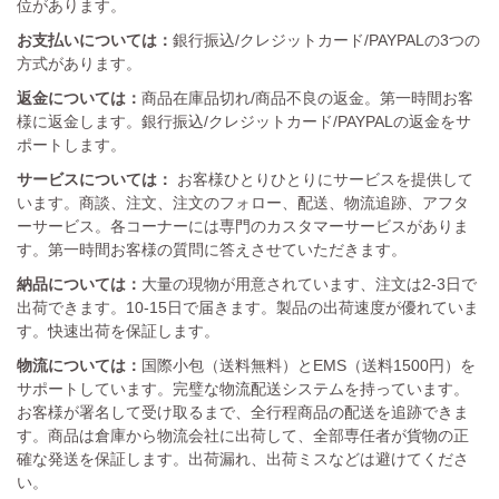
位があります。
お支払いについては：
銀行振込/クレジットカード/PAYPALの3つの
方式があります。
返金については：
商品在庫品切れ/商品不良の返金。第一時間お客
様に返金します。銀行振込/クレジットカード/PAYPALの返金をサ
ポートします。
サービスについては：
お客様ひとりひとりにサービスを提供して
います。商談、注文、注文のフォロー、配送、物流追跡、アフタ
ーサービス。各コーナーには専門のカスタマーサービスがありま
す。第一時間お客様の質問に答えさせていただきます。
納品については：
大量の現物が用意されています、注文は2-3日で
出荷できます。10-15日で届きます。製品の出荷速度が優れていま
す。快速出荷を保証します。
物流については：
国際小包（送料無料）とEMS（送料1500円）を
サポートしています。完璧な物流配送システムを持っています。
お客様が署名して受け取るまで、全行程商品の配送を追跡できま
す。商品は倉庫から物流会社に出荷して、全部専任者が貨物の正
確な発送を保証します。出荷漏れ、出荷ミスなどは避けてくださ
い。