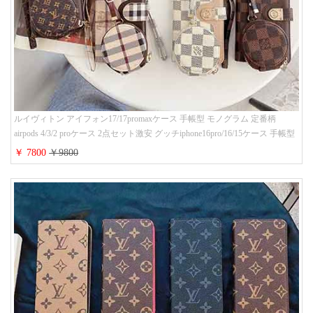
ルイヴィトン アイフォン17/17promaxケース 手帳型 モノグラム 定番柄
airpods 4/3/2 proケース 2点セット激安 グッチiphone16pro/16/15ケース 手帳型
財布カード入り 多機能 ハイ ブランド Galaxy S25/S24/S23手帳カバー おすす
￥ 7800
￥9800
め