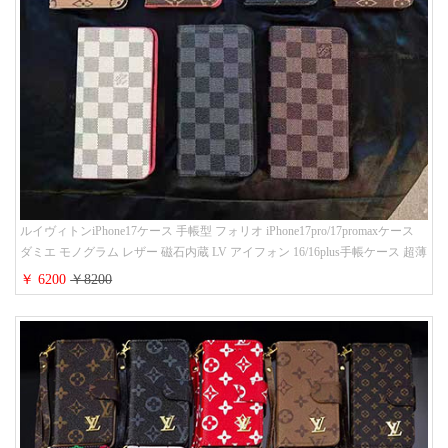
ルイヴィトンiPhone17ケース 手帳型 フォリオ iPhone17pro/17promaxケース
ダミエ モノグラム レザー 磁石内蔵 LV アイフォン 16/16plus手帳ケース 超薄
ビジネス風 メンズ レディース おしゃれ ブランドiphone15/14/13手帳型スマ
￥ 6200
￥8200
ホケース お 揃い