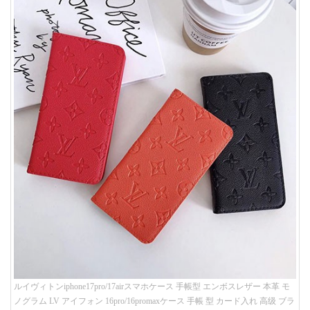
ルイヴィトンiphone17pro/17airスマホケース 手帳型 エンボスレザー 本革 モ
ノグラム LV アイフォン 16pro/16promaxケース 手帳 型 カード入れ 高级 ブラ