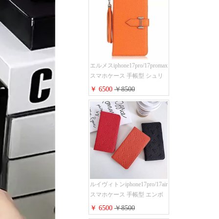
ス 手帳 多機能 グッチ
iphone15pro/14/13携帯ケース
大人 レディース メンズ スト
ラップ付き
エルメスiphone17pro/17promax
スマホケース 手帳型 シュリ
ンクレザー タッセル ストラ
￥ 6500
￥8500
ップ 付き Hermes
iphone16pro/16ケース 財布型
スタンド機能 携帯カバー ハ
イ ブランド アイフォーン
15/14/13ケース 手帳 レディー
ス 人気
ルイヴィトンiphone17pro/17air
スマホケース 手帳型 エンボ
スレザー 本革 モノグラム LV
￥ 6500
￥8500
アイフォン 16pro/16promaxケ