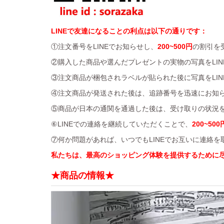
LINEで友達になることの利点は以下の通りです：
①注文番号をLINEでお知らせし、
200~500円
の割引を
②購入した商品や選んだプレゼントの実物の写真をLIN
③注文商品が梱包されラベルが貼られた後に写真をLIN
④注文商品が発送された後は、追跡番号を迅速にお知
⑤商品が日本の通関を通過した後は、受け取りの状況を
⑥LINEでの連絡を継続していただくことで、
200~500
⑦何か問題があれば、いつでもLINEでお互いに連絡
私たちは、最高のショッピング体験を提供するために
★商品の情報★