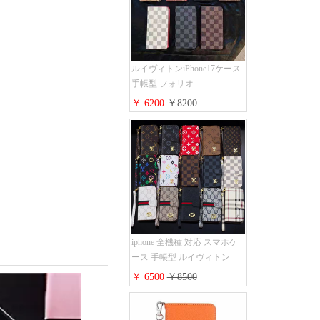
すめ
ルイヴィトンiPhone17ケース
手帳型 フォリオ
iPhone17pro/17promaxケース
￥ 6200
￥8200
ダミエ モノグラム レザー 磁
石内蔵 LV アイフォン
16/16plus手帳ケース 超薄 ビ
ジネス風 メンズ レディース
おしゃれ ブランド
iphone15/14/13手帳型スマホケ
ース お 揃い
iphone 全機種 対応 スマホケ
ース 手帳型 ルイヴィトン
iPhone17pro/17air/17e手帳型ケ
￥ 6500
￥8500
ース 安心する 買う モノグラ
ム シュリンクレザーLV アイ
フォン16/16promaxスマホケー