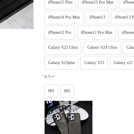
iPhone15 Plus
iPhone15 Pro Max
iPhon
iPhone14 Pro Max
iPhone13
iPhone13 P
iPhone12 Pro
iPhone12 Pro Max
iPhone
Galaxy S25 Ultra
Galaxy S24 Ultra
Gala
Galaxy S23plus
Galaxy S23
Galaxy s22 
*
カラー
001
002