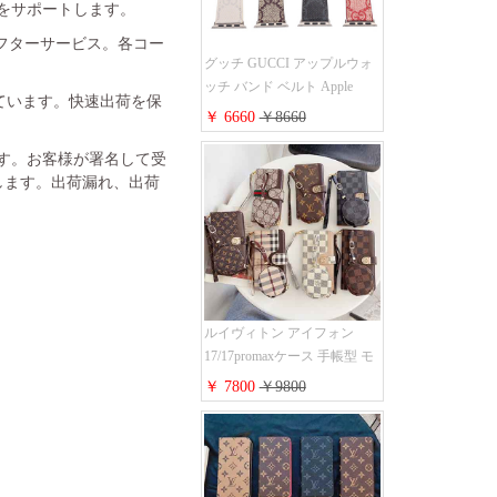
金をサポートします。
フターサービス。各コー
グッチ GUCCI アップルウォ
ッチ バンド ベルト Apple
れています。快速出荷を保
Watch ベルト交換 レザーベル
￥ 6660
￥8660
ト レザーバンド ウォッチバ
ンド 38mm 40mm 42mm 44mm
ます。お客様が署名して受
人気新作
します。出荷漏れ、出荷
ルイヴィトン アイフォン
17/17promaxケース 手帳型 モ
ノグラム 定番柄 airpods 4/3/2
￥ 7800
￥9800
proケース 2点セット激安 グ
ッチiphone16pro/16/15ケース
手帳型 財布カード入り 多機
能 ハイ ブランド Galaxy
S25/S24/S23手帳カバー おす