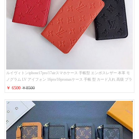
ルイヴィトンiphone17pro/17airスマホケース 手帳型 エンボスレザー 本革 モ
ノグラム LV アイフォン 16pro/16promaxケース 手帳 型 カード入れ 高级 ブラ
ンド iPhone 15/14/13 proケース 手帳型 男女通用 大人かわいい
￥ 6500
￥8500