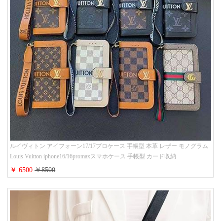
ルイヴィトン アイフォーン17/17プロケース 手帳型 本革 レザー モノグラム
Louis Vuitton iphone16/16promaxスマホケース 手帳型 カード収納
iphone15/14/13ケース ビジネス風 GUCCI galaxy s26/s25/s24ケース 手帳型 大
￥ 6500
￥8500
人 可愛い