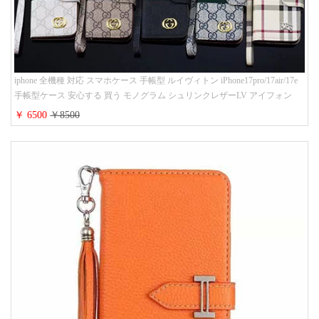
iphone 全機種 対応 スマホケース 手帳型 ルイヴィトン iPhone17pro/17air/17e
手帳型ケース 安心する 買う モノグラム シュリンクレザーLV アイフォン
16/16promaxスマホケース 手帳 多機能 グッチiphone15pro/14/13携帯ケース 大
￥ 6500
￥8500
人 レディース メンズ ストラップ付き