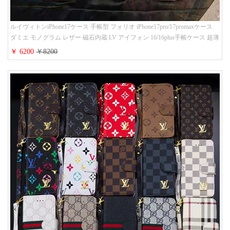
ルイヴィトンiPhone17ケース 手帳型 フォリオ iPhone17pro/17promaxケース
ダミエ モノグラム レザー 磁石内蔵 LV アイフォン 16/16plus手帳ケース 超薄
ビジネス風 メンズ レディース おしゃれ ブランドiphone15/14/13手帳型スマ
￥ 6200
￥8200
ホケース お 揃い