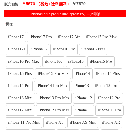
￥
5570
（税込+送料無料）
￥
7570
販売価格：
iPhone17/17 pro/17 air/17promaxケース即納
*
機種
iPhone17
iPhone17 Pro
iPhone17 Air
iPhone17 Pro Max
iPhone17e
iPhone16
iPhone16 Pro
iPhone16 Plus
iPhone16 Pro Max
iPhone16e
iPhone15
iPhone15 Pro
iPhone15 Plus
iPhone15 Pro Max
iPhone14
iPhone14 Plus
iPhone14 Pro
iPhone14 Pro Max
iPhone13
iPhone13 Pro
iPhone13 Mini
iPhone13 Pro Max
iPhone 12
iPhone12 Pro
iPhone12 Mini
iPhone12 Pro Max
iPhone 11
iPhone 11 Pro
iPhone 11 Pro Max
iPhone XS
iPhone XS Max
iPhone XR