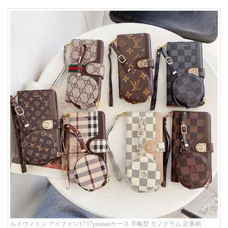
ルイヴィトン アイフォン17/17promaxケース 手帳型 モノグラム 定番柄