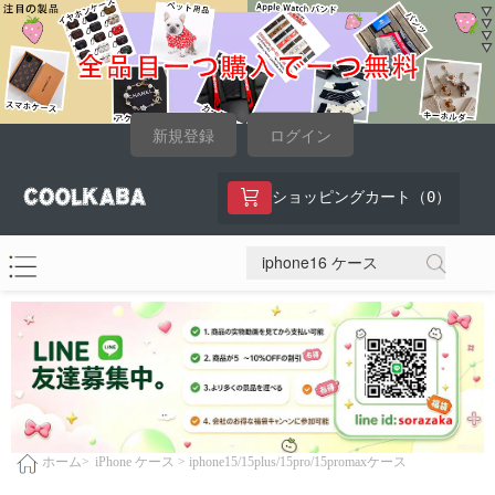
新規登録
ログイン
0
ショッピングカート（
）
iPhone ケース >
iphone15/15plus/15pro/15promaxケース
ホーム>