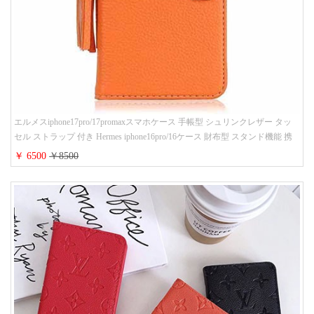
エルメスiphone17pro/17promaxスマホケース 手帳型 シュリンクレザー タッ
セル ストラップ 付き Hermes iphone16pro/16ケース 財布型 スタンド機能 携
帯カバー ハイ ブランド アイフォーン15/14/13ケース 手帳 レディース 人気
￥ 6500
￥8500