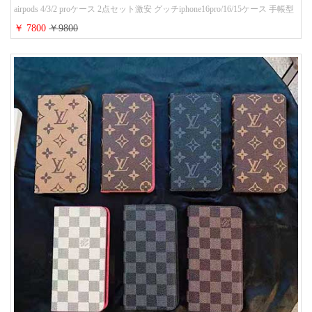
airpods 4/3/2 proケース 2点セット激安 グッチiphone16pro/16/15ケース 手帳型
財布カード入り 多機能 ハイ ブランド Galaxy S25/S24/S23手帳カバー おすす
￥ 7800
￥9800
め