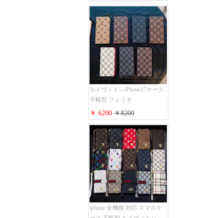
proケース 2点セット激安 グ
ッチiphone16pro/16/15ケース
手帳型 財布カード入り 多機
能 ハイ ブランド Galaxy
S25/S24/S23手帳カバー おす
すめ
ルイヴィトンiPhone17ケース
手帳型 フォリオ
iPhone17pro/17promaxケース
￥ 6200
￥8200
ダミエ モノグラム レザー 磁
石内蔵 LV アイフォン
16/16plus手帳ケース 超薄 ビ
ジネス風 メンズ レディース
おしゃれ ブランド
iphone15/14/13手帳型スマホケ
ース お 揃い
iphone 全機種 対応 スマホケ