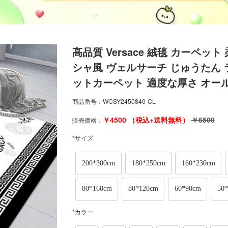
高品質 Versace 絨毯 カーペッ
シャ風 ヴェルサーチ じゅうたん 
ットカーペット 適度な厚さ オー
商品番号：
WCSY2450840-CL
￥
4500
（税込+送料無料）
￥
6500
販売価格：
*
サイズ
200*300cm
180*250cm
160*230cm
80*160cm
80*120cm
60*90cm
50
*
カラー