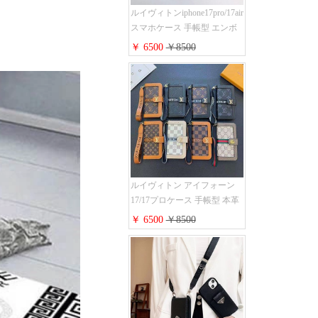
ルイヴィトンiphone17pro/17air
スマホケース 手帳型 エンボ
スレザー 本革 モノグラム LV
￥ 6500
￥8500
アイフォン 16pro/16promaxケ
ース 手帳 型 カード入れ 高级
ブランド iPhone 15/14/13 pro
ケース 手帳型 男女通用 大人
かわいい
ルイヴィトン アイフォーン
17/17プロケース 手帳型 本革
レザー モノグラム Louis
￥ 6500
￥8500
Vuitton iphone16/16promaxスマ
ホケース 手帳型 カード収納
iphone15/14/13ケース ビジネ
ス風 GUCCI galaxy s26/s25/s24
ケース 手帳型 大人 可愛い