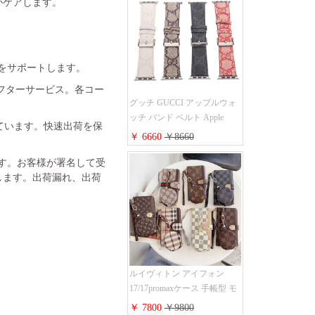
がケアします。
金をサポートします。
フターサービス。各コー
グッチ GUCCI アップルウォ
ッチ バンド ベルト Apple
れています。快速出荷を保
Watch ベルト交換 レザーベル
￥ 6660
￥8660
ト レザーバンド ウォッチバ
ンド 38mm 40mm 42mm 44mm
ます。お客様が署名して受
人気新作
します。出荷漏れ、出荷
ルイヴィトン アイフォン
17/17promaxケース 手帳型 モ
ノグラム 定番柄 airpods 4/3/2
￥ 7800
￥9800