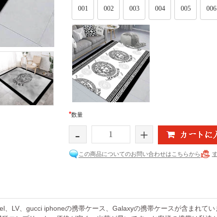
001
002
003
004
005
006
*
数量
-
+
この商品についてのお問い合わせはこちらから
el、LV、gucci iphoneの携帯ケース、Galaxyの携帯ケースが含まれ