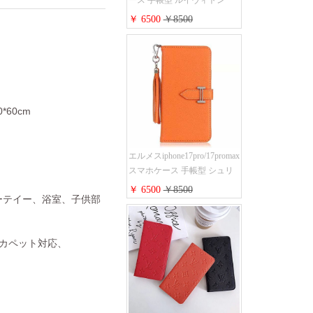
ース 手帳型 ルイヴィトン
iPhone17pro/17air/17e手帳型ケ
￥ 6500
￥8500
ース 安心する 買う モノグラ
ム シュリンクレザーLV アイ
フォン16/16promaxスマホケー
ス 手帳 多機能 グッチ
iphone15pro/14/13携帯ケース
大人 レディース メンズ スト
0*60cm
ラップ付き
エルメスiphone17pro/17promax
スマホケース 手帳型 シュリ
ンクレザー タッセル ストラ
￥ 6500
￥8500
ーテイー、浴室、子供部
ップ 付き Hermes
iphone16pro/16ケース 財布型
スタンド機能 携帯カバー ハ
トカペット対応、
イ ブランド アイフォーン
15/14/13ケース 手帳 レディー
ス 人気