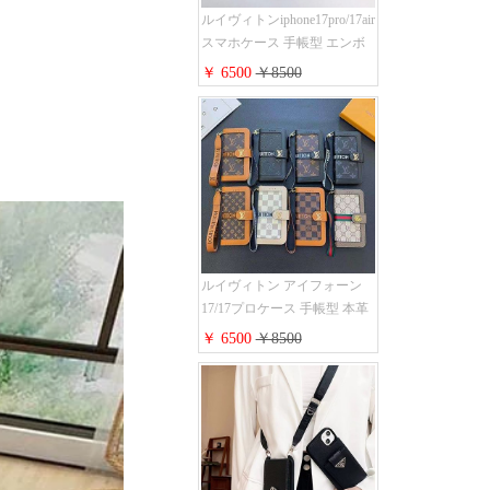
ルイヴィトンiphone17pro/17air
スマホケース 手帳型 エンボ
スレザー 本革 モノグラム LV
￥ 6500
￥8500
アイフォン 16pro/16promaxケ
ース 手帳 型 カード入れ 高级
ブランド iPhone 15/14/13 pro
ケース 手帳型 男女通用 大人
かわいい
ルイヴィトン アイフォーン
17/17プロケース 手帳型 本革
レザー モノグラム Louis
￥ 6500
￥8500
Vuitton iphone16/16promaxスマ
ホケース 手帳型 カード収納
iphone15/14/13ケース ビジネ
ス風 GUCCI galaxy s26/s25/s24
ケース 手帳型 大人 可愛い