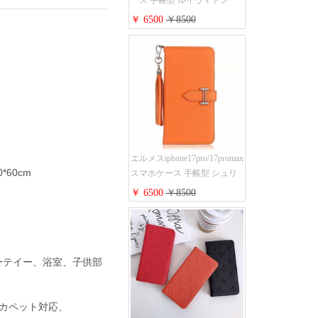
ース 手帳型 ルイヴィトン
iPhone17pro/17air/17e手帳型ケ
￥ 6500
￥8500
ース 安心する 買う モノグラ
ム シュリンクレザーLV アイ
フォン16/16promaxスマホケー
ス 手帳 多機能 グッチ
iphone15pro/14/13携帯ケース
大人 レディース メンズ スト
ラップ付き
エルメスiphone17pro/17promax
0*60cm
スマホケース 手帳型 シュリ
ンクレザー タッセル ストラ
￥ 6500
￥8500
ップ 付き Hermes
iphone16pro/16ケース 財布型
スタンド機能 携帯カバー ハ
イ ブランド アイフォーン
ーテイー、浴室、子供部
15/14/13ケース 手帳 レディー
ス 人気
トカペット対応、