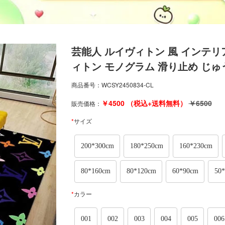
芸能人 ルイヴィトン 風 インテリ
ィトン モノグラム 滑り止め じゅうた
商品番号：
WCSY2450834-CL
￥
4500
（税込+送料無料）
￥
6500
販売価格：
*
サイズ
200*300cm
180*250cm
160*230cm
80*160cm
80*120cm
60*90cm
50
*
カラー
001
002
003
004
005
006