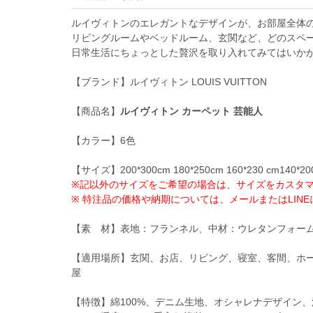
ルイヴィトンのエレガントなデザインが、お部屋全体
リビングルームやベッドルーム、玄関など、どのスペ
日常生活にちょっとした贅沢を取り入れてみてはいか
【ブランド】ルイヴィトン
LOUIS VUITTON
【商品名】
ルイヴィトン
カーペット 芸能人
【カラー】6色
【サイズ】200*300cm 180*250cm 160*230 cm140*200c
※記以外のサイズをご希望の場合は、サイズをカスタ
※ 特注品の価格や納期については、メールまたはLIN
【素 材】表地：フランネル、中材：ウレタンフォー
【適用場所】玄関、お店、リビング、寝室、客間、ホ
屋
【特徴】綿100%、デニム生地、オシャレナデザイン