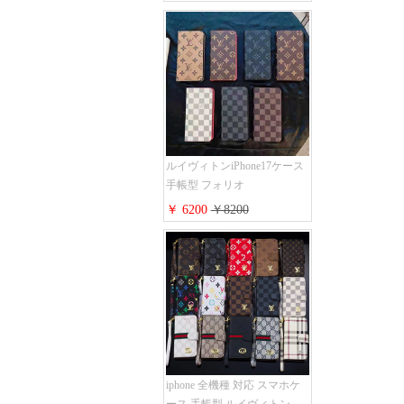
proケース 2点セット激安 グ
ッチiphone16pro/16/15ケース
手帳型 財布カード入り 多機
能 ハイ ブランド Galaxy
S25/S24/S23手帳カバー おす
すめ
ルイヴィトンiPhone17ケース
手帳型 フォリオ
iPhone17pro/17promaxケース
￥ 6200
￥8200
ダミエ モノグラム レザー 磁
石内蔵 LV アイフォン
16/16plus手帳ケース 超薄 ビ
ジネス風 メンズ レディース
おしゃれ ブランド
iphone15/14/13手帳型スマホケ
ース お 揃い
iphone 全機種 対応 スマホケ