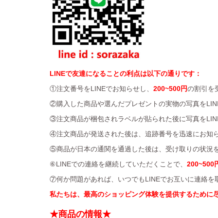
LINEで友達になることの利点は以下の通りです：
①注文番号をLINEでお知らせし、
200~500円
の割引を
②購入した商品や選んだプレゼントの実物の写真をLIN
③注文商品が梱包されラベルが貼られた後に写真をLIN
④注文商品が発送された後は、追跡番号を迅速にお知
⑤商品が日本の通関を通過した後は、受け取りの状況を
⑥LINEでの連絡を継続していただくことで、
200~500
⑦何か問題があれば、いつでもLINEでお互いに連絡
私たちは、最高のショッピング体験を提供するために
★商品の情報★