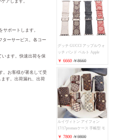
がケアします。
金をサポートします。
フターサービス。各コー
グッチ GUCCI アップルウォ
ッチ バンド ベルト Apple
れています。快速出荷を保
Watch ベルト交換 レザーベル
￥ 6660
￥8660
ト レザーバンド ウォッチバ
ンド 38mm 40mm 42mm 44mm
ます。お客様が署名して受
人気新作
します。出荷漏れ、出荷
ルイヴィトン アイフォン
17/17promaxケース 手帳型 モ
ノグラム 定番柄 airpods 4/3/2
￥ 7800
￥9800