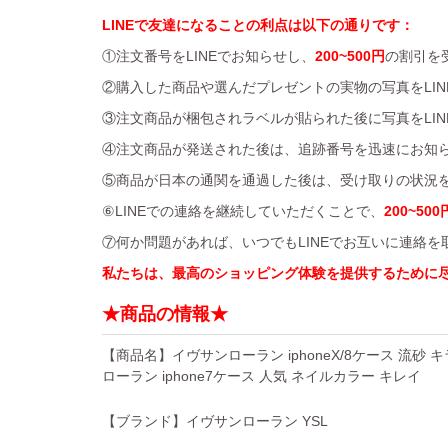
LINEで友達になることの利点は以下の通りです：
①注文番号をLINEでお知らせし、
200~500円
の割引を
②購入した商品や選んだプレゼントの実物の写真をLIN
③注文商品が梱包されラベルが貼られた後に写真をLIN
④注文商品が発送された後は、追跡番号を迅速にお知
⑤商品が日本の通関を通過した後は、受け取りの状況を
⑥LINEでの連絡を継続していただくことで、
200~500
⑦何か問題があれば、いつでもLINEでお互いに連絡
私たちは、最高のショッピング体験を提供するために
★商品の情報★
【商品名】イヴサンローラン iphoneX/8ケース 流砂 キラ
ローラン iphone7ケース 人気 ネイルカラー キレイ
【ブランド】イヴサンローラン YSL