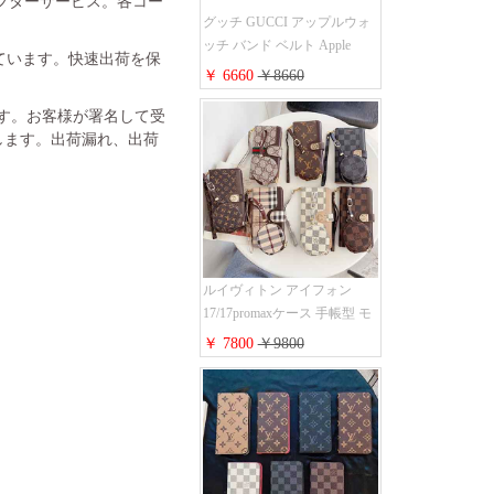
フターサービス。各コー
グッチ GUCCI アップルウォ
ッチ バンド ベルト Apple
れています。快速出荷を保
Watch ベルト交換 レザーベル
￥ 6660
￥8660
ト レザーバンド ウォッチバ
ンド 38mm 40mm 42mm 44mm
ます。お客様が署名して受
人気新作
します。出荷漏れ、出荷
ルイヴィトン アイフォン
17/17promaxケース 手帳型 モ
ノグラム 定番柄 airpods 4/3/2
￥ 7800
￥9800
proケース 2点セット激安 グ
ッチiphone16pro/16/15ケース
手帳型 財布カード入り 多機
能 ハイ ブランド Galaxy
S25/S24/S23手帳カバー おす
すめ