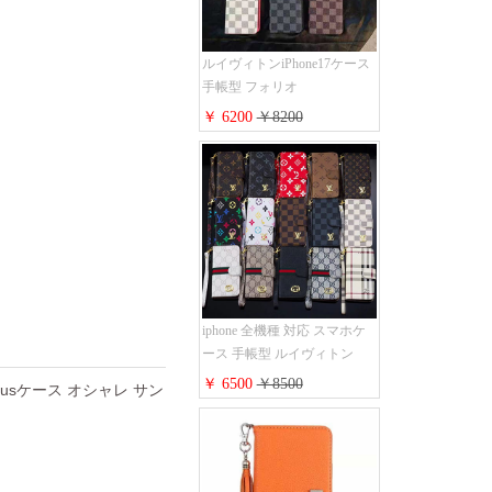
ルイヴィトンiPhone17ケース
手帳型 フォリオ
iPhone17pro/17promaxケース
￥ 6200
￥8200
ダミエ モノグラム レザー 磁
石内蔵 LV アイフォン
16/16plus手帳ケース 超薄 ビ
ジネス風 メンズ レディース
おしゃれ ブランド
iphone15/14/13手帳型スマホケ
ース お 揃い
iphone 全機種 対応 スマホケ
ース 手帳型 ルイヴィトン
iPhone17pro/17air/17e手帳型ケ
￥ 6500
￥8500
plusケース オシャレ サン
ース 安心する 買う モノグラ
ム シュリンクレザーLV アイ
フォン16/16promaxスマホケー
ス 手帳 多機能 グッチ