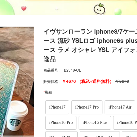
イヴサンローラン iphone8/7ケー
ース 流砂 YSLロゴ iphone6s pl
ース ラメ オシャレ YSL アイフォ
逸品
商品番号：
TB2348-CL
￥
4670
（税込+送料無料）
￥
6670
販売価格：
*
機種
iPhone17
iPhone17 Pro
iPhone17 Air
iPhone16 Pro
iPhone16 Plus
iPhone16 