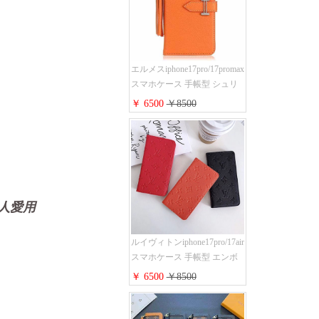
iphone15pro/14/13携帯ケース
大人 レディース メンズ スト
ラップ付き
エルメスiphone17pro/17promax
スマホケース 手帳型 シュリ
ンクレザー タッセル ストラ
￥ 6500
￥8500
ップ 付き Hermes
iphone16pro/16ケース 財布型
スタンド機能 携帯カバー ハ
イ ブランド アイフォーン
15/14/13ケース 手帳 レディー
ス 人気
能人愛用
ルイヴィトンiphone17pro/17air
スマホケース 手帳型 エンボ
スレザー 本革 モノグラム LV
￥ 6500
￥8500
アイフォン 16pro/16promaxケ
ース 手帳 型 カード入れ 高级
ブランド iPhone 15/14/13 pro