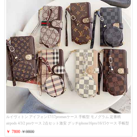
ルイヴィトン アイフォン17/17promaxケース 手帳型 モノグラム 定番柄
airpods 4/3/2 proケース 2点セット激安 グッチiphone16pro/16/15ケース 手帳型
財布カード入り 多機能 ハイ ブランド Galaxy S25/S24/S23手帳カバー おすす
￥ 7800
￥9800
め