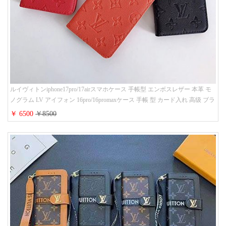
ルイヴィトンiphone17pro/17airスマホケース 手帳型 エンボスレザー 本革 モ
ノグラム LV アイフォン 16pro/16promaxケース 手帳 型 カード入れ 高级 ブラ
ンド iPhone 15/14/13 proケース 手帳型 男女通用 大人かわいい
￥ 6500
￥8500