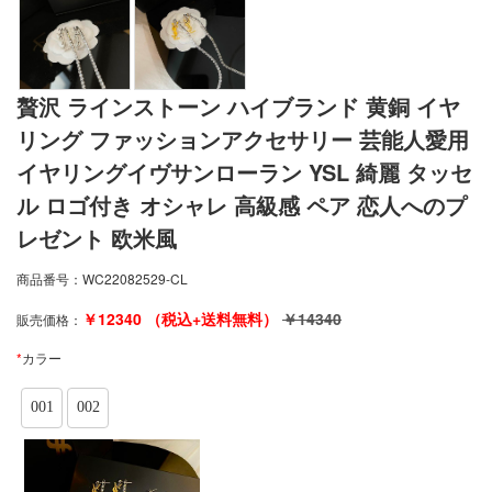
贅沢 ラインストーン ハイブランド 黄銅 イヤ
リング ファッションアクセサリー 芸能人愛用
イヤリングイヴサンローラン YSL 綺麗 タッセ
ル ロゴ付き オシャレ 高級感 ペア 恋人へのプ
レゼント 欧米風
商品番号：
WC22082529-CL
￥
12340
（税込+送料無料）
￥
14340
販売価格：
*
カラー
001
002