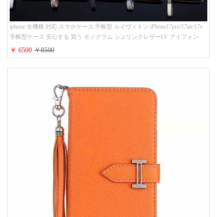
iphone 全機種 対応 スマホケース 手帳型 ルイヴィトン iPhone17pro/17air/17e
手帳型ケース 安心する 買う モノグラム シュリンクレザーLV アイフォン
16/16promaxスマホケース 手帳 多機能 グッチiphone15pro/14/13携帯ケース 大
￥ 6500
￥8500
人 レディース メンズ ストラップ付き