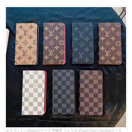
ルイヴィトンiPhone17ケース 手帳型 フォリオ iPhone17pro/17promaxケース