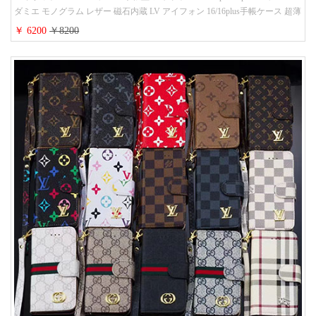
ダミエ モノグラム レザー 磁石内蔵 LV アイフォン 16/16plus手帳ケース 超薄
ビジネス風 メンズ レディース おしゃれ ブランドiphone15/14/13手帳型スマ
￥ 6200
￥8200
ホケース お 揃い