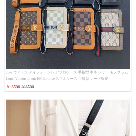
ルイヴィトン アイフォーン17/17プロケース 手帳型 本革 レザー モノグラム
Louis Vuitton iphone16/16promaxスマホケース 手帳型 カード収納
iphone15/14/13ケース ビジネス風 GUCCI galaxy s26/s25/s24ケース 手帳型 大
￥ 6500
￥8500
人 可愛い