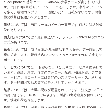
gucci iphoneの携帯ケース、Galaxyの携帯ケースが含まれていま
す。 毎日10個最近新デザインケースを出します。製品のデザイン
が多く、機種コンプリート、価格が安く、出荷が早いです。お客
様の携帯は私達がケアします。
価格については：
当店は一线のメーカー直売です,価格には絶対優
位があります。
お支払いについては：
銀行振込/クレジットカード/PAYPALの3つの
方式があります。
返金については：
商品在庫品切れ/商品不良の返金。第一時間お客
様に返金します。銀行振込/クレジットカード/PAYPALの返金をサ
ポートします。
サービスについては：
お客様ひとりひとりにサービスを提供して
います。商談、注文、注文のフォロー、配送、物流追跡、アフタ
ーサービス。各コーナーには専門のカスタマーサービスがありま
す。第一時間お客様の質問に答えさせていただきます。
納品については：
大量の現物が用意されています、注文は2-3日で
出荷できます。10-15日で届きます。製品の出荷速度が優れていま
す。快速出荷を保証します。
物流については：
国際小包（送料無料）とEMS（送料1500円）を