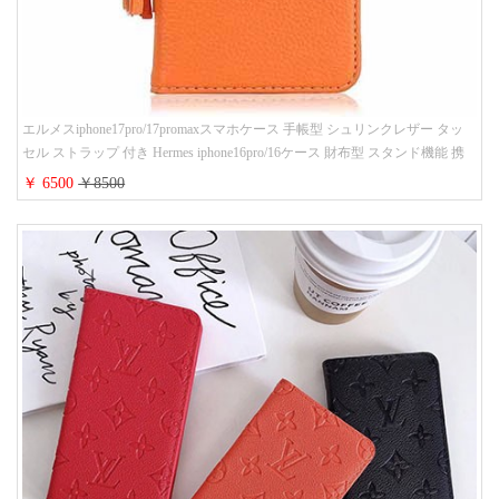
エルメスiphone17pro/17promaxスマホケース 手帳型 シュリンクレザー タッ
セル ストラップ 付き Hermes iphone16pro/16ケース 財布型 スタンド機能 携
帯カバー ハイ ブランド アイフォーン15/14/13ケース 手帳 レディース 人気
￥ 6500
￥8500