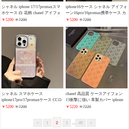
シャネル iphone 17/17promaxスマ
iphone16ケース シャネル アイフォ
ホケース 白 花柄 chanel アイフォ
ーン16pro/16promax携帯ケース カ
ン 16pro/16カバー レデイース 韓
ラフル アルファベット ロゴ
￥5200
￥7200
￥5200
￥7200
国 かわいい ブランドiphone 15/14
CHANEL iphone15pro/15ケース 全
pro アクリル ケース 耐衝撃
面保護 耐衝撃 ソフトケース ブラ
ンドiphone14/13カバー カメラホー
ル保護
シャネル スマホケース
chanel 高品質 ケースアイフォン
iphone17pro/17promaxケース CCロ
13衝撃に強い 革製カバー iphone
ゴ 花柄 可愛い chanel iphone
12Pro型押しスマホケース Chanel
￥5200
￥7200
￥5220
￥7220
16pro/16カバー レデイース 人気
アイホン12/12promax携帯ケース
ブランド iphone 15/14ケース シン
送料無料 iphone XR 新登場 保護ケ
2
...
<
1
3
49
>
プル おしゃれ
ースchanel