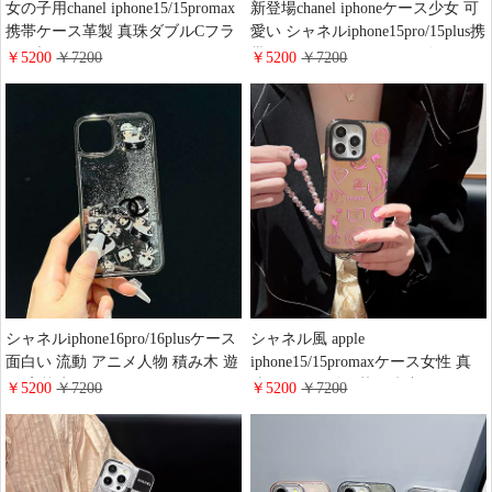
女の子用chanel iphone15/15promax
新登場chanel iphoneケース少女 可
携帯ケース革製 真珠ダブルCフラ
愛い シャネルiphone15pro/15plus携
グ ブランドシャネルアイホン
帯ケースラインストーン付きココ
￥5200
￥7200
￥5200
￥7200
14pro/14スマホケースハンドメイ
マーク人気 ブランドシャネル
ド 綺麗 丈夫 ワニ柄 シャネル風
iphone14pro/13promaxケースレデ
iphone13保護ケース電気メッキ 擦
イース 韓国
り傷防止 変色しにくい
シャネルiphone16pro/16plusケース
シャネル風 apple
面白い 流動 アニメ人物 積み木 遊
iphone15/15promaxケース女性 真
び 高校生chanel iphoen15/15promax
珠チェーン付き落下防止 chanel
￥5200
￥7200
￥5200
￥7200
カバー ブラック 男女兼用 かわい
iphone14pro/14携帯ケースレーザ
い シャネル風 iphone14/13proスマ
ー ロゴ グリッター ブランド
ホケース防水防塵 画面保護
iphone13pro/12ケースファッショ
ン大人 可愛い