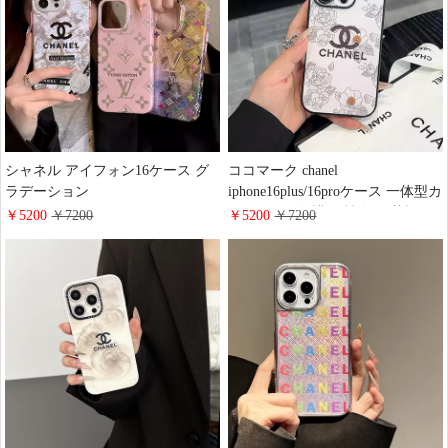
シャネル アイフォン16ケース グ
ココマーク chanel
ラデーション
iphone16plus/16proケース 一体型カ
iphone16pro/16promaxカバー グリ
メラレンズ保護 女性向け 花柄 シ
￥5200
￥7200
￥5200
￥7200
ッター キラキラ ルイヴィトン風
ャネル アイフォン 15promax/15カ
iphone15pro/14 かわいいスマホケ
バー 人気 かわいい ブランド
ース 耐衝撃
iphone14携帯ケース CHANELコピ
ー 激安