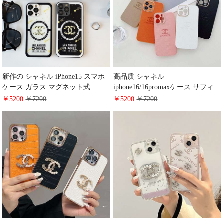
新作の シャネル iPhone15 スマホ
高品质 シャネル
ケース ガラス マグネット式
iphone16/16promaxケース サフィ
MagSafeケース chanel 大人気
アーノレザーiphone15pro/15 スマ
￥5200
￥7200
￥5200
￥7200
iphone 15proケース 安全 買う 少女
ホケースカメラレンズメタル保護
iPhone14pro maxケース MagSafe充
chanel ココマーク
電器 激安通販
iphone14pro/14plusケース シンプル
おしゃれ