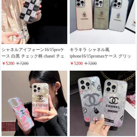
シャネルアイフォーン16/15proケ
キラキラ シャネル風
ース 白黒 チェック柄 chanel チェ
iphone16/15promaxケース グリッ
ーンiphone15 pro maxカバー レー
ター TPUソフトケース 耐衝撃 レ
￥5200
￥7200
￥5200
￥7200
ザー ロゴ 韓国 売れ筋 シャネル
ーザー chanelロゴ iphone14pro/14
iphone 14 13 12 レデイーススマホ
携帯ケース 薄型 レデイース かわ
ケースファッション
いい