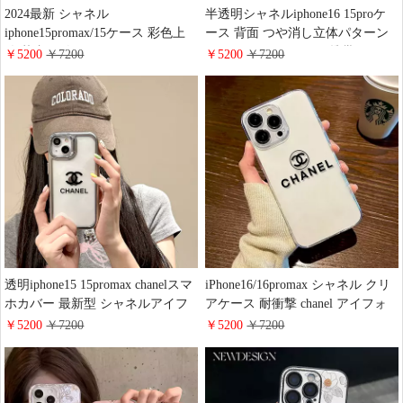
2024最新 シャネル
半透明シャネルiphone16 15proケ
iphone15promax/15ケース 彩色上
ース 背面 つや消し立体パターン
絵 落書き 人気 chanel iphone14pro
chanel アイフォーン15携帯ケース
￥5200
￥7200
￥5200
￥7200
ケース 青チェック画面保護 接合
キラキラ グリッター レンズ
する シャネル綺麗iphone13promax
COCOロゴ IPHONE14/13ProMax携
携帯ケース少女 かわいい 送料無
帯ケースレデイースおしゃれ
料
透明iphone15 15promax chanelスマ
iPhone16/16promax シャネル クリ
ホカバー 最新型 シャネルアイフ
アケース 耐衝撃 chanel アイフォ
ォーン14pro 16カバーシルバー メ
ーン15plus/15proシリコンカバー
￥5200
￥7200
￥5200
￥7200
ッキレンズ保護 軽い シリコン
透明 かわいい 黄ばみにくい ブラ
chanel iphone13ケース売れ筋
ンド風iphone14/13/12携帯ケース
大人 シンプル おしゃれ