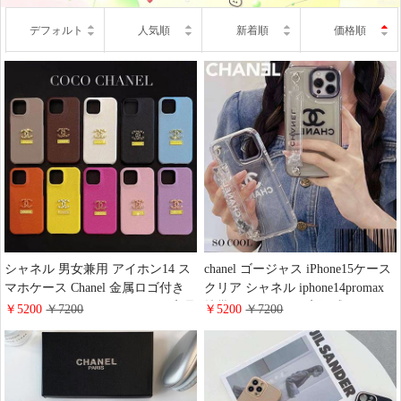
デフォルト
人気順
新着順
価格順
シャネル 男女兼用 アイホン14 ス
chanel ゴージャス iPhone15ケース
マホケース Chanel 金属ロゴ付き
クリア シャネル iphone14promax
iphone 14Promaxケース chanel 高品
携帯ケース chanel 高級感 アイホ
￥5200
￥7200
￥5200
￥7200
質 アイフォーン13/13promax保護
ン14ケース 手首ストラップ付き
ケース 合わせ易い iPhone 12ケー
iphone13/12/12 pro max 保護ケース
ス