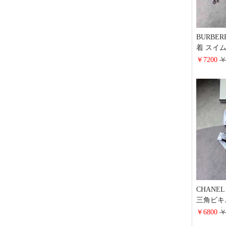
BURBE
着 スイ
バー バ
￥7200
￥
ルビキニ
CHANE
三角ビキ
セット 
￥6800
￥
ント 春夏