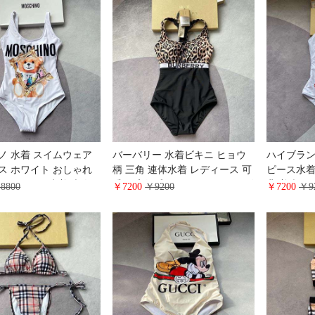
体型カバー おしゃれ
ント柄 可
ノ 水着 スイムウェア
バーバリー 水着ビキニ ヒョウ
ハイブラン
ス ホワイト おしゃれ
柄 三角 連体水着 レディース 可
ピース水着 b
ino ワンピース水着 大人
愛い 高級感 burberry セクシービ
背 着痩せ
8800
￥7200
￥9200
￥7200
￥9
 可愛い クママーク
キニ ワンピース 胸パット付 美
品質 バー
背 透かし彫り 夏 ワンピース水
ニ スリム
着 おしゃれ ブランド