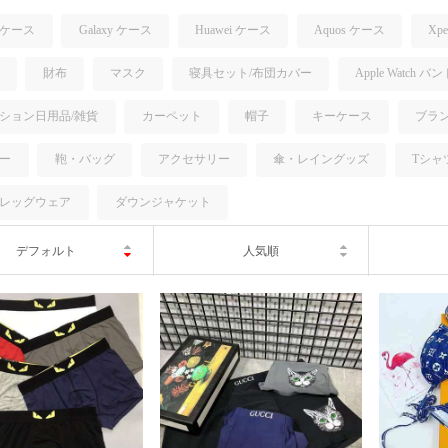
e ケース
Galaxy ケース
Huawei ケース
Aquos ケース
Xp
財布
マスク
寝具セット/布団カバー
Apple Watch バ
ション日用品/雑貨
カーペット
帽子
キーケース
ブラ
ー
鞄・バッグ
アクセサリー
傘・レイングッズ
Tシャ
レッグウェア
ダウンジャケット
デフォルト
人気順