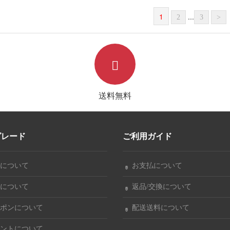
XL)
わいい
ーチ おし
1
...
2
3
>
送料無料
グレード
ご利用ガイド
について
お支払について
について
返品/交換について
ポンについて
配送送料について
ントについて