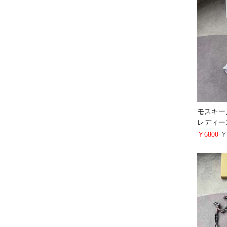
しゃれ
モスキー
レディー
mosch
￥6800
￥
セクシー