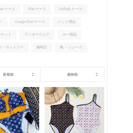
eria ケース
iPad ケース
AirPods ケース
ンド
Google Pixel ケース
ペット用品
ンケット
アンダーウェア
カー用品
ツ・カットソー
腕時計
靴 ・シューズ
新着順
価格順