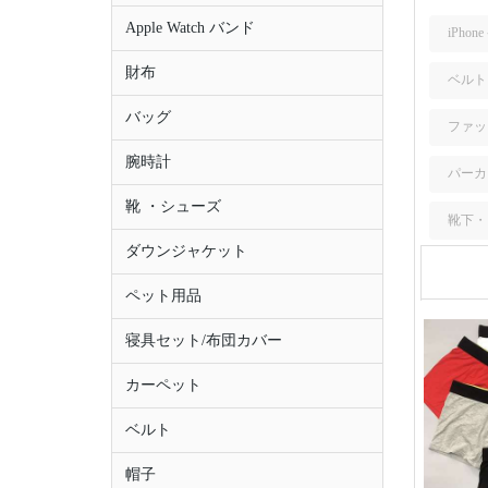
Apple Watch バンド
iPhon
財布
ベルト
バッグ
ファッ
腕時計
パーカ
靴 ・シューズ
靴下・
ダウンジャケット
ペット用品
寝具セット/布団カバー
カーペット
ベルト
帽子