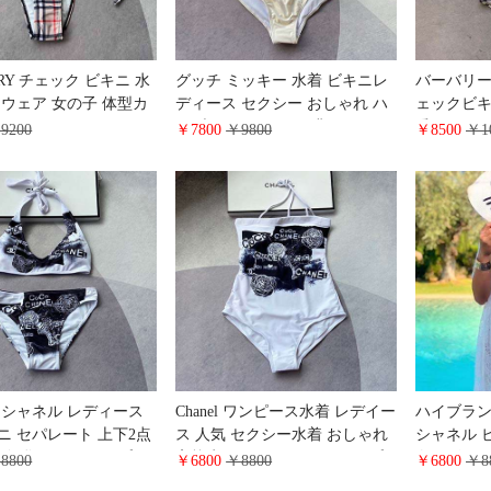
RRY チェック ビキニ 水
グッチ ミッキー 水着 ビキニレ
バーバリー
ムウェア 女の子 体型カ
ディース セクシー おしゃれ ハ
ェックビキ
ーバリー トライアング
イブランド Gucci 経典タンクト
愛い Bur
9200
￥7800
￥9800
￥8500
￥1
 レディース かわいい
ップ式ワンピースビキニ夏 砂浜
ーツ 女性
リゾート水着 女の子 かわいい
L シャネル レディース
Chanel ワンピース水着 レデイー
ハイブラン
ニ セパレート 上下2点
ス 人気 セクシー水着 おしゃれ
シャネル 
美胸 谷間 カメリアプリ
高校生 シャネル ココマークプ
白デザイン
8800
￥6800
￥8800
￥6800
￥8
用 水着 肩紐 大きいサ
リント 三角水着 体型カバー か
水着 体型カバ