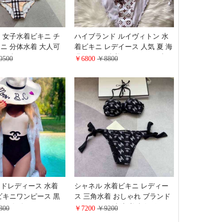
 女子水着ビキニ チ
ハイブランド ルイヴィトン 水
ニ 分体水着 大人可
着ビキニ レデイース 人気 夏 海
berry 上下セパレートス
温泉 gucci 水着 セクシー 二点セ
0500
￥6800
￥8800
ビキニ セクシー水着
ットおしゃれ 大人水着
ドレディース 水着
シャネル 水着ビキニ レディー
ビキニワンピース 黒
ス 三角水着 おしゃれ ブランド
 一体型 ワンピース
CHANEL 夏 水泳 美少女ビキニ
800
￥7200
￥9200
ー chanel 水着 ビ
上下2点セット ブラック かわい