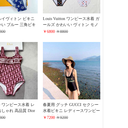
ルイヴィトン ビキニ
Louis Vuitton ワンピース水着 ガ
いい ブルー 三角ビキ
ールズ かわいい ヴィトン モノ
点セット 紐 体型カバー
グラム スイムウェア ビキニ レ
800
￥6800
￥8800
ート 夏 海水浴 温泉
デイース人気
ース Lv 水着 ハイブ
 ワンピース水着 レ
春夏用 グッチ GUCCI セクシー
しゃれ 高品質 Dior
水着ビキニ レディースワンピー
 テクニカル セクシ
ス水着 高級 オールインワン タ
800
￥7200
￥9200
ニ ビーチ水着 プリ
ンクトップ ビーチウェア 通気