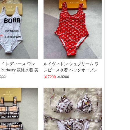
愛い
性良い 伸縮性あり 大人気 ブラ
ック/ホワイト
ド レディース ワン
ルイヴィトン シュプリーム ワ
urberry 競泳水着 美
ンピース水着 バックオープン
 可愛い 体型カバー 高
細見え 美背 水泳服 夏用 女子
200
￥7200
￥9200
バリー 水着 女性 ビキ
ヴィトン 水着 練習用 温泉 海水
効果 通気性良い
浴 スリム効果 超伸缩