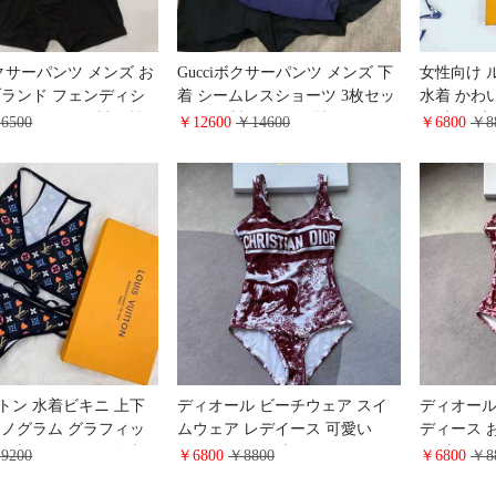
 ボクサーパンツ メンズ お
Gucciボクサーパンツ メンズ 下
女性向け 
ブランド フェンディシ
着 シームレスショーツ 3枚セッ
水着 かわ
ンツ コットン製 男性
ト 無縫製 グッチ 男性用 インナ
ニ 上下2
6500
￥12600
￥14600
￥6800
￥8
水速乾
ー アンダーウエア パンツ
水着セパレ
水泳 レディ
ランド
トン 水着ビキニ 上下
ディオール ビーチウェア スイ
ディオール
モノグラム グラフィッ
ムウェア レデイース 可愛い
ディース お
 ブランド LV 三角水
DIORIVIERA ブランドコピー セ
オブリーク
9200
￥6800
￥8800
￥6800
￥8
スト 美脚 レディースお
クシービキニ水着 ビーチウェア
ー三角ビキ