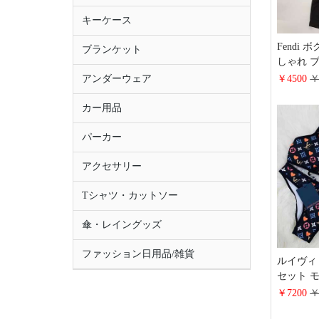
キーケース
Fendi
ブランケット
しゃれ 
ョートパ
￥4500
￥
アンダーウェア
下着 吸
カー用品
パーカー
アクセサリー
Tシャツ・カットソー
傘・レイングッズ
ファッション日用品/雑貨
ルイヴィ
セット 
ク コピー
￥7200
￥
着 美バ