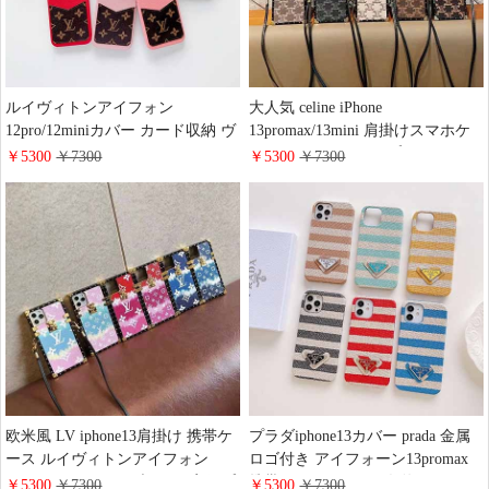
ルイヴィトンアイフォン
大人気 celine iPhone
12pro/12miniカバー カード収納 ヴ
13promax/13mini 肩掛けスマホケ
ィトン iPhone 11Pro/11Promax/11
ースアイフォーン12プロマックス
￥5300
￥7300
￥5300
￥7300
携帯ケース 高質革貼 ギャラクシ
金属ロゴ付き保護ケース
ーs20 ultra/s20plus/s20 ケース LV
galaxys21/s21plus/s21 ultra女性力満
Galaxy note10/note10 plus スマホケ
点セリーヌカバーgalaxynote
ース
20/note20 ultraおすすめ 欧米風 携
帯ケース
欧米風 LV iphone13肩掛け 携帯ケ
プラダiphone13カバー prada 金属
ース ルイヴィトンアイフォン
ロゴ付き アイフォーン13promax
13mini/12 pro max ブランド字母プ
携帯ケース Prada 男女兼用 アイフ
￥5300
￥7300
￥5300
￥7300