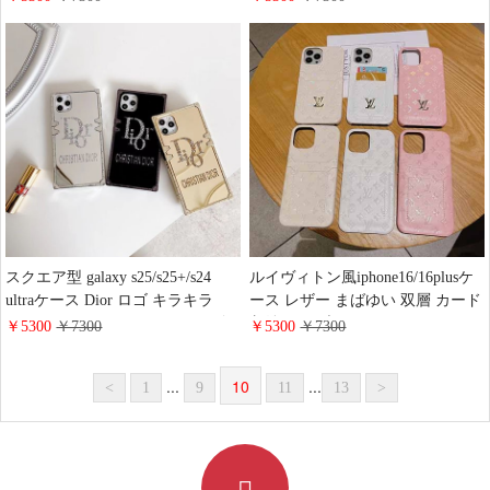
リントスマホケースアイフォン
ォーン12/12Pro スマホケース 高品
11pro max lv グラデーション 高級
質 galaxys21スマホケース 綺麗 カ
感携帯ケース galaxy
ップル風
S21/S21Plus/S21 Ultra芸能人愛用
保護ケース galaxy
note20/note20ultra 送料無料カバー
スクエア型 galaxy s25/s25+/s24
ルイヴィトン風iphone16/16plusケ
ultraケース Dior ロゴ キラキラ
ース レザー まばゆい 双層 カード
iphone16/16plusスマホケース 四角
収納 ハイブランド galaxy
￥5300
￥7300
￥5300
￥7300
い 保護 耐衝撃 ディオール
s25/25plusスマホケース 薄型 コン
iphone15/14/13鏡面ケース レディ
パクト vuitton アイフォン
...
10
...
<
1
9
11
13
>
ース 人気 ブランド
15/15pro/14promaxケース 大人 レ
デイース おしゃれ