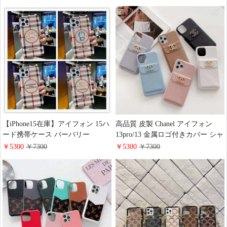
レザー 字母プリント ロエベ ギャ
個性 Galaxy S21/S21Plus/S21 Ultra
ラクシー s25/s24/s23スマホケース
カバールイヴィトン チェーン付き
レディースおしゃれ
創意デザイン ギャラクシー
note10plus/note10 ケース
【iPhone15在庫】アイフォン 15ハ
高品質 皮製 Chanel アイフォン
ード携帯ケース バーバリー
13pro/13 金属ロゴ付きカバー シャ
iphone14 Proブランドカバー アニ
ネル iphone12 Pro 超スタイリッシ
￥5300
￥7300
￥5300
￥7300
メ風 Doraemon アイホン14 pro
ュ背面にカード入れ付き携帯ケー
max携帯ケース Burberry 個性
ス アイホン11 送料無料 ケース
iPhone15携帯ケース Burberry ギャ
iphonexs max女性力満点 保護ケー
ラクシー s22 カバー
スChanel