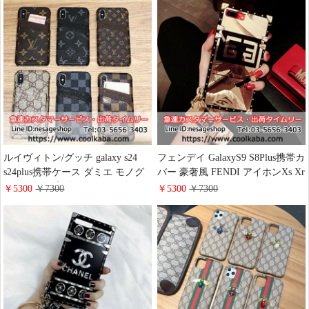
ルイヴィトン/グッチ galaxy s24
フェンデイ GalaxyS9 S8Plus携帯カ
s24plus携帯ケース ダミエ モノグ
バー 豪奢風 FENDI アイホンXs Xr
ラム カード収納 ヴィトン ギャラ
Xsmax チェーン付きケース
￥5300
￥7300
￥5300
￥7300
クシー s24 ultraケース 大人 おし
iphone8plus 保護ケース お洒落 耐
ゃれ ビジネス風 ブランドロゴ
衝撃 iphone7/6s plus ケース 欧米フ
iphone16/16proケース 高品質
ァッション 送料無料