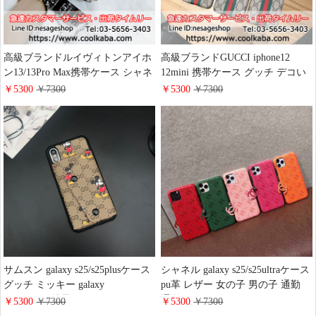
高級ブランドルイヴィトンアイホ
高級ブランドGUCCI iphone12
ン13/13Pro Max携帯ケース シャネ
12mini 携帯ケース グッチ デコい
ル iphone12ケース YSL アイフォ
れ iphone11 11promaxケース ライ
￥5300
￥7300
￥5300
￥7300
ン12pro カバー 四角保護 トランク
ンストーン galaxy
型 MCM iphone 12mini 携帯ケース
s20/s20plus/s10/s10e/s9 plusカバー
iPhone XS XR XSMAXケース シャ
gucci パール アイフォンxs/xr/8plus
ネル サンローラン MCM ギャラク
ケース エレガント風 Gucci ギャラ
シーS20 S8 S9PLUSケース セレブ
クシーs8/note8 ハードケース 高級
愛用 お洒落 iphone8plus s8plusケー
ファッション​
ス
サムスン galaxy s25/s25plusケース
シャネル galaxy s25/s25ultraケース
グッチ ミッキー galaxy
pu革 レザー 女の子 男の子 通勤
s24/s24ultra携帯カバー かわいい
通学 chanel iphone16/16promaxケー
￥5300
￥7300
￥5300
￥7300
人気 アイテム gucci
ス 人気 ブランド サムスン ギャラ