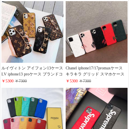
Iphone16/16promaxケース 小銭入
クシー s24/s24plusケース シンプル
れ カード入れ 背面型
おしゃれ
ルイヴィトン アイフォン13ケース
Chanel iphone17/17promaxケース
LV iphone13 proケース ブランドコ
キラキラ グリッド スマホケース
ピー モノグラム チェーン付き LV
レザー エンボス加工 シャネル
￥5300
￥7300
￥5300
￥7300
huawei p40カバー おしゃれ ブラン
iphone16/16pro携帯カバー 薄い 軽
ド Galaxy s20スマホケース ギャラ
量 ブランドiphone15/14/13 proケー
クシー ノート10plus 海外通販 後
ス 女子 人気
払い