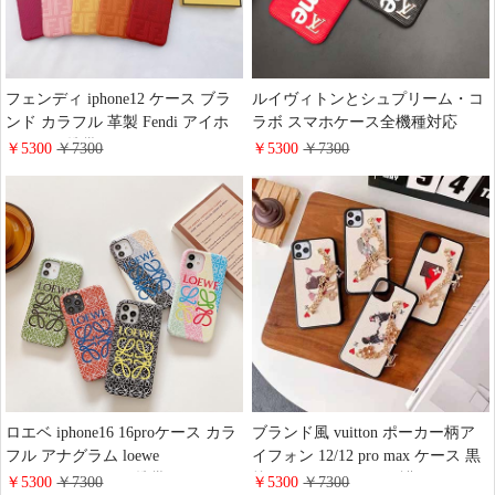
フェンディ iphone12 ケース ブラ
ルイヴィトンとシュプリーム・コ
ンド カラフル 革製 Fendi アイホ
ラボ スマホケース全機種対応
ン12 pro 携帯カバー iphone11ケー
Supremeオイルエッジiphone16
￥5300
￥7300
￥5300
￥7300
ス フェンディ ブランド
15proケース 黒 赤 売れ筋 LV
iphone12pro アイフォン12 miniカ
Google pixel 9pro/8a/7aケース 水波
バー モノグラム 女性向け 代引き
紋 メンズ 大人気 galaxy S24 A55
A54 A53 5Gケース 耐衝撃 Huawei
Mate60 proケースおしゃれ 通販
ロエベ iphone16 16proケース カラ
ブランド風 vuitton ポーカー柄ア
フル アナグラム loewe
イフォン 12/12 pro max ケース 黒
iphone15promax/15 携帯ケース PU
枠 アイフォーン11 保護ケース LV
￥5300
￥7300
￥5300
￥7300