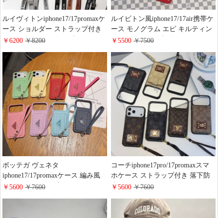
ルイヴィトンiphone17/17promaxケ
ルイビトン風iphone17/17air携帯ケ
ース ショルダー ストラップ付き
ース モノグラム エピ キルティン
モノグラム おしゃれ ブランド
グレザー カード収納 LV アイフォ
￥6200
￥8200
￥5500
￥7500
iphone16/16promax/15ケース 斜め
ーン 16pro/15promaxスマホケース
がけ スタンド機能 LV Galaxy
耐衝撃 大人 かわいい Galaxy
s25/s25ultraケース カード収納 大
s25/s24/s23ケース ブランド パロデ
容量
ィ
ボッテガ ヴェネタ
コーチiphone17pro/17promaxスマ
iphone17/17promaxケース 編み風
ホケース ストラップ付き 落下防
レザー ストラップ付き Prada
止 vuitton風 iphone16pro/15/14ケー
￥5600
￥7600
￥5600
￥7600
iphone16/16pro/15携帯ケース カー
ス カードポッケト付き 上下開 折
ド収納 耐衝撃 最強 ハイブランド
りたたみ 背面 収納 ハイブランド
Galaxy S25/S24/S23ケース レデイ
Galaxy S25 S25Ultra携帯ケース レ