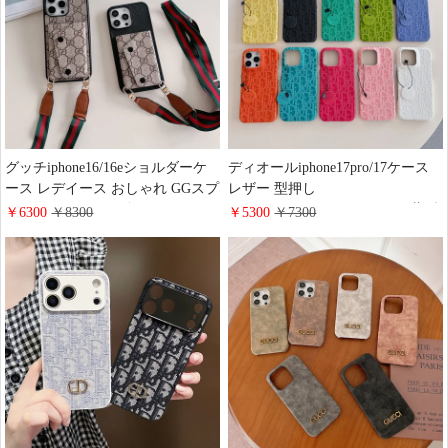
グッチiphone16/16eショルダーケ
ディオールiphone17pro/17ケース
ース レデイース おしゃれ GGスプ
レザー 型押し
リームキャンバスギャラクシー
iphone16promax/16plusカバー 薄型
￥6300
￥8300
￥5300
￥7300
s25/s25plusケース スマホショルダ
軽い Dior アイホン 15pro/14携帯
ー 斜めがけ カード収納 ブランド
ケース カラフル 画面保護 ブラン
コピー Gucci iphone15promax/14カ
ド galaxy s25/s25ltraケース 耐衝撃
バー 激安
大人可愛い