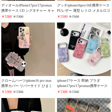
ディオールiPhone17pro/17promax
グッチiphone16pro/16E携帯ケース
携帯ケース CD シグネチャー キャ
PUレザー 薄型 レトロ メタルロゴ
ンバス 刺繍 仕上げ DIOR
GUCCI Galaxy S25/S25Ultraスマホ
￥5300
￥7300
￥5500
￥7500
iphone16pro/16plusケース 一体型
ケース 男女兼用 可愛い ブランド
レンズ保護 ブランド スマホケー
iphone各種サイズ対応スマホカバ
ス ペア アイフォン15pro/14ケース
ー シンプル ファッション
大人 可愛い 全面保護
クロームハーツiphone16 pro max
iphone17ケース 即納 プラダ
携帯カバー リバーサイド ひまく
iphone17pro/17promax携帯ケース
iphone16pro/16plusケース IMD 全
光沢感 PUレザー ワニ柄 レンダリ
￥5300
￥7300
￥5300
￥7300
面保護 chrome hearts アイフォン
ング 高品質 prada
15pro/14promaxスマホケース ペア
iphone16pro/15plusケース 薄型軽量
男 女 可愛い
耐衝撃 口コミ 通販 Galaxy