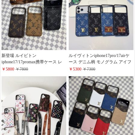
スマホケース ブランド 人気
新登場 ルイビトン
ルイヴィトンiphone17pro/17airケ
iphone17/17promax携帯ケース レ
ース デニム柄 モノグラム アイフ
ザー モノグラム メンズ スマホシ
ォン17promaxケース メタルロゴ
￥5800
￥7800
￥5300
￥7300
ョルダー LV iphone16/15/14ケース
ゴールド色 女子 ハイ ブランド
肩掛け 斜めがけ レデイース おし
iphone16pro/15ケース デニム 男子
ゃれ ブランド ギャラクシー
かっこいい LV Galaxy s25/s24スマ
s25/s24/s23ケース カード収納 衝撃
ホケースシンプル おしゃれ
吸収