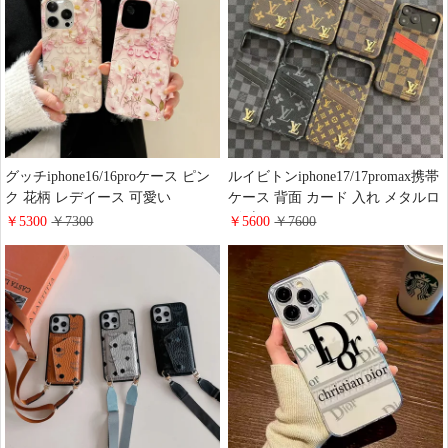
S25/S24/S23カバー レデイース ブ
ランド 人気
グッチiphone16/16proケース ピン
ルイビトンiphone17/17promax携帯
ク 花柄 レデイース 可愛い
ケース 背面 カード 入れ メタルロ
iphone15pro/14promaxスマホケー
ゴ 流行り LV
￥5300
￥7300
￥5600
￥7600
ス gucci おしゃれ 女性 ギャラクシ
iPhone16pro/15promaxケース 背面
ー S25/S24/S23ケース 軽い 薄型
カード収納 キルティングレザー
耐衝撃
ブランド風 iPhone15/14 proケース
モノグラム ダミエ 大人可愛い