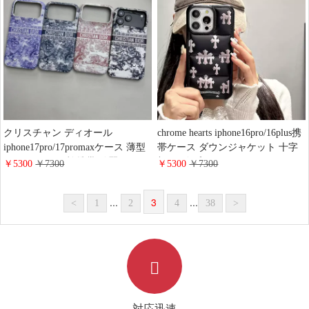
ース 人気
ザー モノグラム柄
クリスチャン ディオール
chrome hearts iphone16pro/16plus携
iphone17pro/17promaxケース 薄型
帯ケース ダウンジャケット 十字
コンパクト 便利 携帯 綺麗 DIOR
架 ロゴ プリント クロームハーツ
￥5300
￥7300
￥5300
￥7300
iphone16/15plus携帯カバー トワル
アイフォーン15promax/14proカバ
ドゥ ジュイ エンブロイダリー レ
ー ブラック 男女兼用 高品質 イタ
...
3
...
<
1
2
4
38
>
ザー おしゃれ Galaxy s25/s24/s23
ズラ風 クロームハーツ ギャラク
スマホケース レデイース ブラン
シー S24/S23/S22スマホカバー 衝
ド 通販
撃吸収
対応迅速