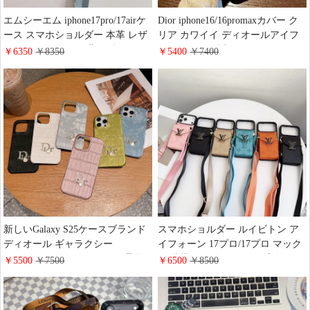
エムシーエム iphone17pro/17airケ
Dior iphone16/16promaxカバー ク
ース スマホショルダー 本革 レザ
リア カワイイ ディオールアイフ
ー カードポッケト 背面型 MCM
ォン15/15plus 透明スマホケース
￥6350
￥8350
￥5400
￥7400
iphone16/16promax/16eケース 韓国
画面保護耐衝撃 安い DIOR
大人気 Galaxy S25/S25Plusカバー
iphone14/13proケース イタズラ風
スマホ ストラップ付き 斜めがけ
新作
大人 可愛い
新しいGalaxy S25ケースブランド
スマホショルダー ルイビトン ア
ディオール ギャラクシー
イフォーン 17プロ/17プロ マック
S25Plus/S25Ultraユニケース 柔軟
ス 携帯ケース ストラップ付き LV
￥5500
￥7500
￥6500
￥8500
ベルベット 高级 ワニ柄 DIOR
iPhone16pro/15promaxケース カー
iphone16/16promaxスマホケース
ドポッケト付き 大容量 収納 多機
レデイース 可愛い 多機種対応
能 韓国 ギャラクシー S25/S25Plus