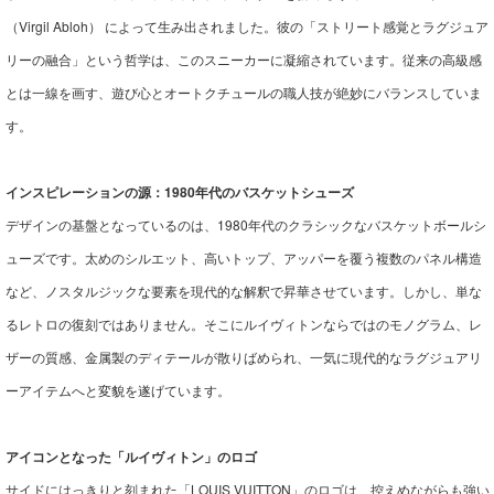
（Virgil Abloh） によって生み出されました。彼の「ストリート感覚とラグジュア
リーの融合」という哲学は、このスニーカーに凝縮されています。従来の高級感
とは一線を画す、遊び心とオートクチュールの職人技が絶妙にバランスしていま
す。
インスピレーションの源：1980年代のバスケットシューズ
デザインの基盤となっているのは、1980年代のクラシックなバスケットボールシ
ューズです。太めのシルエット、高いトップ、アッパーを覆う複数のパネル構造
など、ノスタルジックな要素を現代的な解釈で昇華させています。しかし、単な
るレトロの復刻ではありません。そこにルイヴィトンならではのモノグラム、レ
ザーの質感、金属製のディテールが散りばめられ、一気に現代的なラグジュアリ
ーアイテムへと変貌を遂げています。
アイコンとなった「ルイヴィトン」のロゴ
サイドにはっきりと刻まれた「LOUIS VUITTON」のロゴは、控えめながらも強い