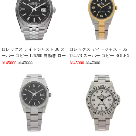
ロレックス デイトジャスト 36 ス
ロレックス デイトジャスト 36
ーパー コピー 126200 自動巻 ロー
124273 スーパー コピー ROLEX
マ 黒文字盤 腕時計 メンズ おしゃ
エクスプローラー 腕時計 ブラッ
￥45000
￥47000
￥45000
￥47000
れ
ク 文字盤 自動巻き 高品质 ウォッ
チ