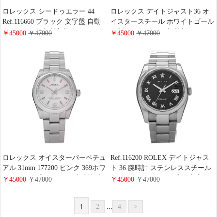
ロレックス シードゥエラー 44
ロレックス デイトジャスト36 オ
Ref.116660 ブラック 文字盤 自動
イスタースチール ホワイトゴール
巻き メンズ 腕時計 芸能人 おしゃ
ド製 18K ROLEX 腕時計 116234
￥45000
￥47000
￥45000
￥47000
れ
スーパー コピー N级品 ブランド
専門店
ロレックス オイスターパーペチュ
Ref.116200 ROLEX デイトジャス
アル 31mm 177200 ピンク 369ホワ
ト 36 腕時計 ステンレススチール
イトバー Z番 ボーイズ 腕時計 未
ロレックス ランダム番 黒文字盤
￥45000
￥47000
￥45000
￥47000
使用品
自動巻 メンズ 時計【中古】
1
...
2
4
>