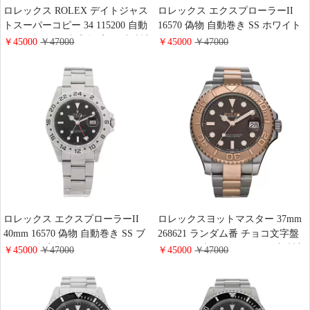
ロレックス ROLEX デイトジャス
ロレックス エクスプローラーII
トスーパーコピー 34 115200 自動
16570 偽物 自動巻き SS ホワイト
巻き ブラック 文字盤 高级 腕時計
シングルバックル パティーナ オ
￥45000
￥47000
￥45000
￥47000
ールトリチウム ROLEX メンズ 腕
時計
ロレックス エクスプローラーII
ロレックスヨットマスター 37mm
40mm 16570 偽物 自動巻き SS ブ
268621 ランダム番 チョコ文字盤
ラック 文字盤 シングルバックル
Aランク ブランド ROLEX 腕時計
￥45000
￥47000
￥45000
￥47000
パティーナ オールトリチウム
女性おしゃれ
ROLEX メンズ 腕時計 高级