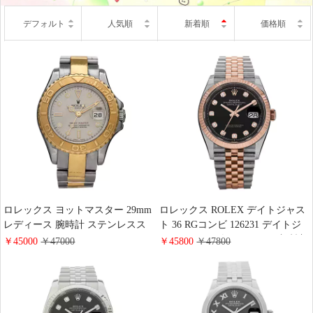
デフォルト
人気順
新着順
価格順
ロレックス ヨットマスター 29mm
ロレックス ROLEX デイトジャス
レディース 腕時計 ステンレスス
ト 36 RGコンビ 126231 デイトジ
チール ROLEX 69623
ャスト 6・9 ダイヤモンド 腕時計
￥45000
￥47000
￥45800
￥47800
ステンレススチール レディース
おしゃれ