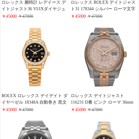
ロレックス 腕時計 レデイース デ
ロレックス ROLEX デイトジャス
イトジャスト36 VI/IXダイヤジュ
ト31 178344 シルバー ローマ文字
ビリーブレスレット ピンク 女の
盤 ユニセックス 腕時計 自動巻き
￥45000
￥47000
￥45000
￥47000
子 おしゃれ
防水性
ROLEX ロレックス デイデイト ダ
ロレックス デイトジャスト
イヤベゼル 18348A 自動巻き 黒文
116231 D番 ピンク ローマ 36mm
字盤 レデイース 腕時計 ゴールド
文字盤 ジュビリー ステンレス コ
￥45000
￥47000
￥45000
￥47000
高級感 おしゃれ
ンビ 自動巻きメンズウォッチ 腕
時計 ROLEX 通販