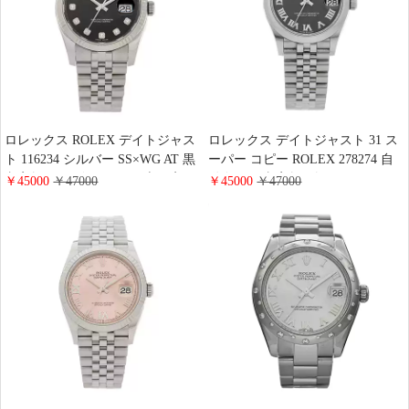
ロレックス ROLEX デイトジャス
ロレックス デイトジャスト 31 ス
ト 116234 シルバー SS×WG AT 黒
ーパー コピー ROLEX 278274 自
文字盤 メンズ ウォッチ 専門店
動巻き 黒文字盤 ダークグレーロ
￥45000
￥47000
￥45000
￥47000
ーマ オイスターブレス レディー
ス