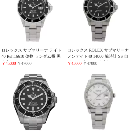
ロレックス サブマリーナ デイト
ロレックス ROLEX サブマリーナ
40 Ref.16610 偽物 ランダム番 黒
ノンデイト40 14060 腕時計 SS 自
文字盤 ハイブランド ROLEX メン
動巻き ブラック 文字盤 メンズウ
￥45000
￥47000
￥45000
￥47000
ズ 時計かっこいい ファッション
ォッチ