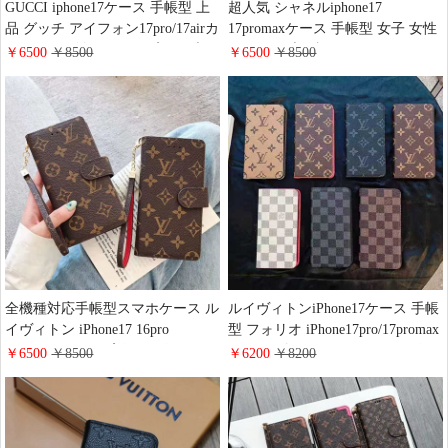
GUCCI iphone17ケース 手帳型 上
超人気 シャネルiphone17
品 グッチ アイフォン17pro/17airカ
17promaxケース 手帳型 女子 女性
バー メンズ向け カード入れ ブラ
おしゃれ 大好評 chanel カメリア
￥6500
￥8500
￥6500
￥8500
ンドiphone16/15/14手帳ケース レ
iphone16pro/16plusケース 財布型
ザー
カード収納 花柄 エンボスレザー
手帳 カバーブランド
iphone15/14/13 proケース 可愛い
タッセル付き
全機種対応手帳型スマホケース ル
ルイヴィトンiPhone17ケース 手帳
イヴィトン iPhone17 16pro
型 フォリオ iPhone17pro/17promax
15promaxケース 高級 レザー モノ
ケース ダミエ モノグラム レザー
￥6500
￥8500
￥6200
￥8200
グラム ブランドgoogle
磁石内蔵 LV アイフォン 16/16plus
pixel9/9pro/8a携帯カバー 財布型
手帳ケース 超薄 ビジネス風 メン
大人 可愛い LV galaxy Aquos
ズ レディース おしゃれ ブランド
xperia Huawei Mate60 Pro手帳型ス
iphone15/14/13手帳型スマホケース