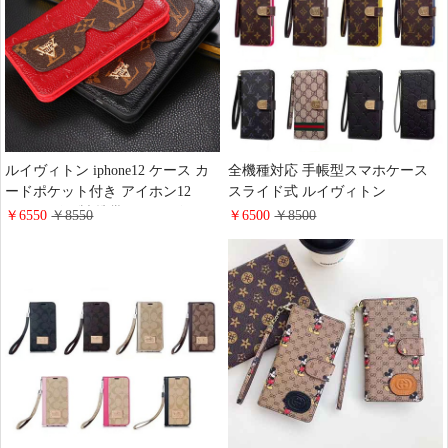
おしゃれ
ルイヴィトン iphone12 ケース カ
全機種対応 手帳型スマホケース
ードポケット付き アイホン12
スライド式 ルイヴィトン
mini レザー製 携帯ケース ビトン
iPhone17pro/17promax/17eケース
￥6550
￥8550
￥6500
￥8500
iphone12pro 手帳型スマホケース
スライドタイプ 手帳型 LV
眼鏡形 ブランド アイホン
iphone16/16plus/15マルチケース 財
12promax 小銭入れ カバー
布一体 ビジネス風 男女兼用 ハイ
ブランド Gucci Galaxy s26/s25/s24
ケース 手帳型 かわいい