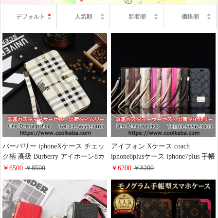
デフォルト
人気順
新着順
価格順
バーバリー iphoneXケース チェッ
アイフォン Xケース coach
ク柄 高級 Burberry アイホーン8カ
iphone8plusケース iphone7plus 手帳
バー 手帳型 iphone7plusケース カ
ケース ブランド Galaxy S9/S8 Plus
￥6500
￥8500
￥6200
￥8200
ード入れ ブランド BURBERRY
携帯カバー オシャレ アイホーン
iphone8 plusケース ストラップ付
7s プラス カバー コーチ 男女兼用
き レザー
iphone6splusケース ストラップ付
き レザー coach アイフォン8カバ
ー カード入れ 人気通販