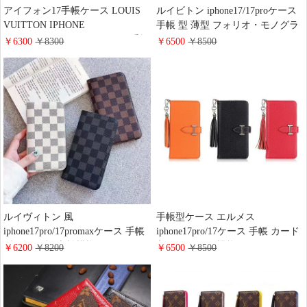
アイフォン17手帳ケース LOUIS
ルイビトン iphone17/17proケース
VUITTON IPHONE
手帳 型 薄型 フォリオ・モノグラ
17Pro/17ProMaxスマホケース 手帳
ム リバース LOUIS VUITTON
￥6300
￥8300
￥6500
￥8500
型 バイカラー ポルトフォイユ モ
IPHONE16PRO/16PLUS 携帯 ケー
ノグラム iphone16/16proケース カ
ス 社会人向け 手帳型ケース カー
ード収納 ビジネス風 GUCCI
ド入れ アイ フォーン15/14/13/12
iphone15/14/13 pro携帯ケース 手帳
proケース ブランド 大人かわいい
ストラップ付き
プレゼント
ルイヴィトン 風
手帳型ケース エルメス
iphone17pro/17promaxケース 手帳
iphone17pro/17ケース 手帳 カード
型 ダミエ柄 市松模様 レザー LV
入れ スタンド機能 hermes
￥6200
￥8200
￥6500
￥8500
iPhone16pro/16plusスマホケース
iphone16promax/16スマホケース
手帳型 メンズ 人気 アイフォーン
レザー製 トラップ付き 落下防止
15ケース カード収納 財布型 ブラ
ブランドiphoneケース手帳型 大人
ンドiphone14/13/12携帯ケース大人
おしゃれ