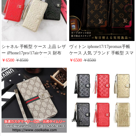
シャネル 手帳型 ケース 上品 レザ
ヴィトン iphone17/17promax手帳
ー iPhone17pro/17airケース 財布
ケース 人気 ブランド 手帳型 スマ
カード 入れ カメリア 花柄 かわい
ホ ケース コピー LV
￥6500
￥8500
￥6500
￥8500
い chanel アイフォーン
iphone16pro/16plusケース カード入
16promax/16手帳ケース スタンド
れ 高级 レザー モノグラム リバー
機能 携帯ケース ハイ ブランド
ス アイフォン15/14/13/12ケース
iphone15pro/14/13ケース レディー
ポルトフォイユ・ヴィクトリーヌ
ス 超人気【佐川急便】