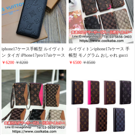
マホケース ファッション
お 揃い
iphone17ケース手帳型 ルイヴィト
ルイヴィトンiphone17eケース 手
ン タイガ iPhone17pro/17airケース
帳型 モノグラム おしゃれ gucci
黒 赤 薄型 手帳スマホケース モノ
iphone17pro/17promaxスマホケー
￥6200
￥8200
￥6500
￥8500
グラム柄 カーフレザー LV アイフ
ス 手帳 財布付きビジネスマン ハ
ォン 16/16promax手帳カバー ビジ
イブランドiphone16/15/14手帳ケー
ネス風 高評価 ハイブランド
ス 男女向け
iphone15/14/13ケース大人おしゃれ