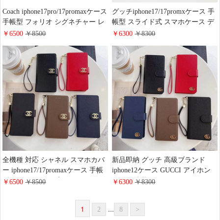
Coach iphone17pro/17promaxケース
グッチiphone17/17promxケース 手
手帳型 フォリオ シグネチャー レ
帳型 スライド式 スマホケース デ
ザー カバー Folio Case
ィズニー アイフォン
￥6500
￥8500
￥6300
￥8300
iphone16pro/16plusスマホケース 財
16pro/16plus/15手帳ケース スライ
布型 カード 入れ コーチ 手帳型
ドタイプ 小钱 入れ カード収納 人
アイ フォン15/14/13 pro maxケー
気 Gucci galaxy s25/s24/s23携帯ケ
ス ストラップ付き 紛失防止
ース ストラップ付き 全機種に対
応 スマホカバー
全機種 対応 シャネル スマホカバ
新品即納 グッチ 高級ブランド
ー iphone17/17promaxケース 手帳
iphone12ケース GUCCI アイホン
型 スライドタイプ アイフォーン
12 mini携帯カバー グッチ ビジネ
￥6500
￥8500
￥6300
￥8300
16/15pro携帯ケース 財布 カード収
ス風全機種対応 iphone12pro アイ
納 chanel galaxy s26/s26plusケース
フォン12pro maxカバー スgalaxy
1
...
2
8
>
レザー レデイース 人気 google
s20 トラップ付き 手帳型カード収