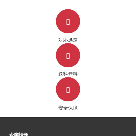
pixel スマホケースお 揃い
納 iphone11ケース グッチ 革製華
奢風 後払い
対応迅速
送料無料
安全保障
企業情報