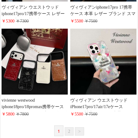
ヴィヴィアン ウエストウッド
ヴィヴィアンiphone17pro 17携帯
iphone17pro/17携帯ケース レザー
ケース 本革 レザー ブランド スマ
カード収納 衝撃吸収 vivienne
ホケース 男女ペア
￥5300
￥7300
￥5500
￥7500
westwood iphone16pro/16promaxケ
iPhone16promax/16ケース ソフト
ース メタルロゴ モザイク ブラン
耐衝撃 vivienne westwood アイフォ
ド スマホケース ペア
ーン15pro/14/13ケース 海外 セレ
iphone15pro/14ケース 人気おしゃ
ブ愛用
れ
vivienne westwood
ヴィヴィアン ウエストウッド
iphone18pro/18promax携帯ケース
iPhone17pro/17air/17eケース
ワニ革 レザー カード 入れ ヴィヴ
magsafe対応 カラフル 土星のパタ
￥5800
￥7800
￥5500
￥7500
ィアン・ウエストウッド
ーン vivienne westwood
iphone17/17pro/airケース 背面 カー
iphone16/16promaxケース レンズ
1
2
>
ド収納 クロコダイル スマホケー
保護 耐衝撃 多機種対応 ブランド