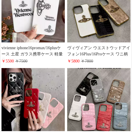
ッション
vivienne iphone16promax/16plusケ
ヴィヴィアン ウエストウッドアイ
ース 土星 ガラス携帯ケース 軽量
フォン16Plus/16Proケース ワニ柄
薄型 ヴィヴィアン アイフォン
レザー 新品 人気 vivienne
￥5500
￥7500
￥5800
￥7800
15/15proカバー ホワイト かわいい
iphone16promax/15proスマホケー
ブランド iphone14/13/12ケース 男
ス レトロメタルロゴ 土星 かわい
女ペア
い ヴィヴィアン
iphone15plus/14/13カバー ゴールド
バンパー メンズ レデイース オシ
ャレ