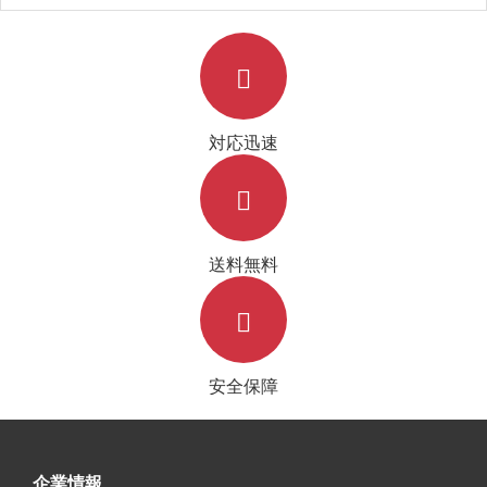
ス ブランド iphone16/15proカバー
iphone15/14/13ケース おしゃれ ワ
耐衝撃 おしゃれ
イヤレス充電対応
対応迅速
送料無料
安全保障
企業情報