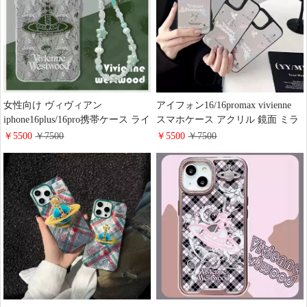
女性向け ヴィヴィアン
アイフォン16/16promax vivienne
iphone16plus/16pro携帯ケース ライ
スマホケース アクリル 鏡面 ミラ
ンストーン ハンドメイド vivienne
ー ヴィヴィアンiphone15plus/15pro
￥5500
￥7500
￥5500
￥7500
westwood iphone15promax/15スマ
保護ケース 男女兼用 送料無料 ブ
ホケース キラキラ レデイース 少
ランドiphone14pro/13ケース 土星
女 流行り ペンダント VIVIENNE
ロゴプリント 最新型
アイフォーン14/13/12ケース 落下
防止 耐衝撃