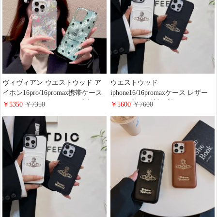
撃 ファッション
ヴィヴィアン ウエストウッド ア
ウエストウッド
イホン16pro/16promax携帯ケース
iphone16/16promaxケース レザー
スーツケース型 カラフル波点
カード収納 送料無料 vivienne
￥5350
￥7350
￥5600
￥7600
iphone15pro/15スマホケース 新登
westwood iphone15pro/15携帯ケー
場 vivienne westwood風
ス 土星のパターン 可愛い アイフ
iphone14/13proケース 耐衝撃 大人
ォン14pro/13スマホケース レデイ
かわいい
ース ブランド