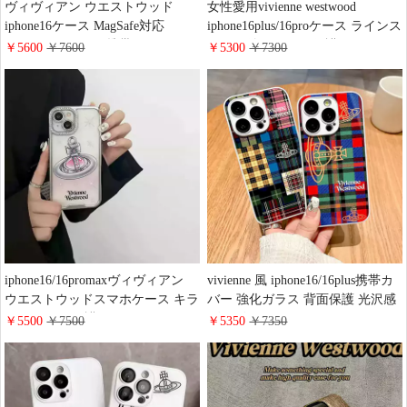
ヴィヴィアン ウエストウッド
女性愛用vivienne westwood
iphone16ケース MagSafe対応
iphone16plus/16proケース ラインス
iphone16pro/16plus携帯ケース スコ
トーン付き カメラ保護 キラキラ
￥5600
￥7600
￥5300
￥7300
ットランド新登場 vivienne ブラン
ヴィヴィアンアイフォン
ドロゴ iphone15promax/14ケース
15promax/15スマホケース 側面は
マグネットスタンド 大人 かわい
電気メッキ ブランドロゴ
い
iphone14/13 レデイース携帯ケース
衝撃吸収
iphone16/16promaxヴィヴィアン
vivienne 風 iphone16/16plus携帯カ
ウエストウッドスマホケース キラ
バー 強化ガラス 背面保護 光沢感
キラ カメラ保護 ラインストーン
ヴィヴィアンアイフォン
￥5500
￥7500
￥5350
￥7350
付き vivienne アイフォン15pro/15
15promax/15proスマホケース カラ
携帯ケース 土星 ロゴ グラデーシ
フル チェック柄 男女兼用 カメラ
ョン ブランドiphone14/13ケース
保護あり 高级ブランド
電気メッキ 擦り傷防止
iphone14pro/13ケース 耐衝撃 ファ