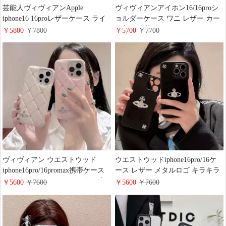
芸能人ヴィヴィアンApple
ヴィヴィアンアイホン16/16proシ
iphone16 16proレザーケース ライ
ョルダーケース ワニ レザー カー
ンストーン付き キラキラ Vivienne
ド収納 多機能 vivienne westwood
￥5800
￥7800
￥5700
￥7700
Westwood iphone 16promax/16plus
iphone15plus/15promaxケース斜め
カバー レデイース おしゃれ (ブラ
掛け レデイース おしゃれ 正規品
ック/ホワイト/レッド/ピンク)
ブランドiphone14pro/13カバー 落
下防止
ヴィヴィアン ウエストウッド
ウエストウッドiphone16pro/16ケ
iphone16pro/16promax携帯ケース
ース レザー メタルロゴ キラキラ
キラキラ ラインストーン付き 高
vivienne westwood
￥5600
￥7600
￥5600
￥7600
品質 vivienne iphone15plus/15レザ
iphone15promax/15カバー ライン
ーケース 菱形紋 ステッチ レデイ
ストーン付き ブランド
ース ヴィヴィアンアイホン
iphone14/13携帯ケース丈夫 可愛い
14pro/13スマホケースソフト 耐衝