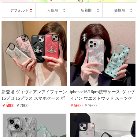
デフォルト
人気順
新着順
価格順
新登場 ヴィヴィアンアイフォーン
iphonee16/16pro携帯ケース ヴィヴ
16プロ 16プラス スマホケース 折
ィアン ウエストウッド スーツケ
り畳み レザー 4色展開 vivienne
ース型 光沢感
￥5800
￥7800
￥5600
￥7600
westwood iphone15/15promaxソフ
iphone15promax/15plusスマホケー
トケース 3D立体 土星logo 可愛い
ス耐摩擦 軽量 薄型 全面保護 はて
ブランド風 iphone14/13pro携帯カ
ん vivienne iphone14/13ケース 芸能
バー 大人 レデイース ファッショ
人 大人 オシャレプレゼント
ン