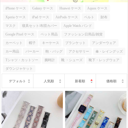
iPhone ケース
Galaxy ケース
Huawei ケース
Aquos ケース
Xperia ケース
iPad ケース
AirPods ケース
ベルト
財布
マスク
寝具セット/布団カバー
Apple Watch バンド
Google Pixel ケース
ペット用品
ファッション日用品/雑貨
カーペット
帽子
キーケース
ブランケット
アンダーウェア
カー用品
パーカー
鞄・バッグ
アクセサリー
傘・レイングッズ
Tシャツ・カットソー
腕時計
靴 ・シューズ
靴下・レッグウェア
ダウンジャケット
デフォルト
人気順
新着順
価格順