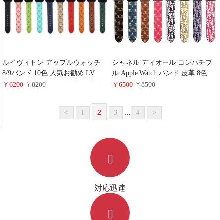
ルイヴィトン アップルウォッチ
シャネル ディオール コンパチブ
8/9バンド 10色 人気お勧め LV
ル Apple Watch バンド 皮革 8色
apple watch ベルト 海外流行 穴留
CHANEL DIOR スマートウォッチ
￥6200
￥8200
￥6500
￥8500
め式 高品質 通気性いい 耐摩耗性
バンド 互換性 男女兼用 Apple
ヴィトン 時計 ベルト 交換 男女兼
Watch Series
2
...
<
1
3
4
>
用 おしゃれ
9/Ultra/SE/8/7/6/5/4/3/2/1に対応
対応迅速