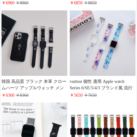
ゴ付き グッチ アップルウォッチ
綺麗 腕時計ベルト ビトン おすす
￥6960
￥8960
￥6850
￥8850
バンド オシャレ 男女兼用 人工皮
め アップルウォッチバンド 売れ
革 スライド式 欧米風 ルイビトン
筋 大人気 艶あり 新作の ブランド
大人気
風 ブランド
韓国 高品質 ブラック 本革 クロー
vuitton 個性 適用 Apple watch
ムハーツ アップルウォッチ メン
Series 6/SE/5/4/3 ブランド風 流行
ズ シンプル風 ChromeHearts ロゴ
り 腕時計ベルト 綺麗 ヴィトン ア
￥6360
￥8360
￥5650
￥7650
付き スライド式 アップルウォッ
ップルウォッチバンド 男女兼用
チ ブランド 個性 Apple Watch バ
スマートウォッチ Apple Watch バ
ンド
ンド 新作