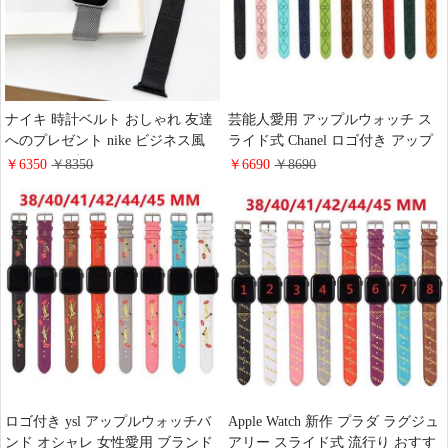
ナイキ 時計ベルト おしゃれ 友達
芸能人愛用 アップルウォッチ ス
へのプレゼント nike ビジネス風
ライド式 Chanel ロゴ付き アップ
ロゴ付き ブランド Apple Watch ス
ルウォッチバンド シャネル ハイ
￥6350
￥8350
￥6690
￥8690
テンレス鋼 高品質 スライド式 ア
ブランド ブリティッシュスタイル
ップルウォッチバンド 送料無料
綺麗 人工皮革 流行り おしゃれ
ロゴ付き ysl アップルウォッチバ
Apple Watch 新作 プラダ ラグジュ
ンド オシャレ 女性愛用 ブランド
アリー スライド式 流行り おすす