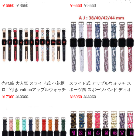
スライド式 流行り 個性 Apple
め ハイブランド ロゴ付き 人工皮
￥6660
￥8660
￥6660
￥8660
Watch 人工皮革 イヴサンローラン
革 男女兼用 Prada アップルウォッ
お姫様風
チバンド
売れ筋 大人気 スライド式 小花柄
スライド式 アップルウォッチ ス
ロゴ付き vuittonアップルウォッチ
ポーツ風 スポーツバンド ディオ
バンド 流行り 本革 Apple Watch
ール ロゴ付き 売れ筋 おすすめ ハ
￥7360
￥9360
￥6960
￥8960
ハイブランド カジュアル ヴィト
イブランド 人工皮革 ディオール
ン 男女兼用
大人気