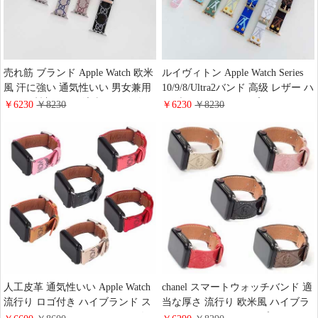
売れ筋 ブランド Apple Watch 欧米
ルイヴィトン Apple Watch Series
風 汗に強い 通気性いい 男女兼用
10/9/8/Ultra2バンド 高级 レザー ハ
Gucci 時計ベルト 適当な厚さ 人工
イブランド LV アップルウォッチ
￥6230
￥8230
￥6230
￥8230
皮革 gucci ロゴ付き 流行り スマー
49/45/44/42/40/38ミリベルト 男女
トウォッチバンド 綺麗 防水 穴留
兼用 ヴィトン スポーツバンド 大
め式
人気
人工皮革 通気性いい Apple Watch
chanel スマートウォッチバンド 適
流行り ロゴ付き ハイブランド ス
当な厚さ 流行り 欧米風 ハイブラ
マートウォッチバンド mcm 男女
ンド Apple Watch アップルウォッ