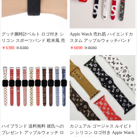
グッチ腕時計ベルト ロゴ付き シ
Apple Watch 売れ筋 ハイエンドカ
リコン スポーツバンド 欧米風 売
スタム アップルウォッチバンド
れ筋 ハイブランド 流行り グッチ
腕時計ベルトTHE NORTH FACE
￥6380
￥8380
￥6690
￥8690
汗に強い スライド式 アップルウ
男女兼用 Supreme スライド式 綺
ォッチ 送料無料 アップルウォッ
麗 ロゴ付き ブランド風 シリコン
チバンド
ブランド
ハイブランド 送料無料 彼氏への
カジュアル ゴージャス ルイビト
プレゼント アップルウォッチ ロ
ン シリコン ロゴ付き Apple Watch