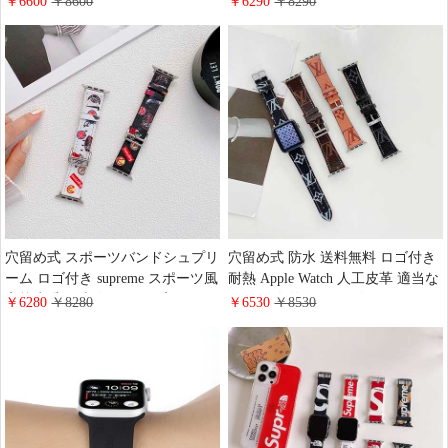
￥6600
￥8600
￥6290
￥8290
兼用 欧米風 汗に強い 適当な厚さ
チバンド 売れ筋 人工皮革 穴留め
防水 穴留め式 アップルウォッチ
式 シャネル 汗に強い ロゴ付き 耐
バンド 売れ筋 エムシーエム 送料
熱 送料無料
無料
穴留め式 スポーツバンドシュプリ
穴留め式 防水 送料無料 ロゴ付き
ーム ロゴ付き supreme スポーツ風
耐熱 Apple Watch 人工皮革 適当な
高校生愛用 大人気 アップルウォ
厚さ 男女兼用 ルイヴィトンスポ
￥6280
￥8280
￥6530
￥8530
ッチバンド ファッションブランド
ーツバンド アップルウォッチバン
防水 通気性いい 送料無料 Apple
ド 綺麗 売れ筋 ビジネス風 汗に強
Watch ブランド 汗に強い 売れ筋
い ルイヴィトン ハイブランド
適当な厚さ 人工皮革