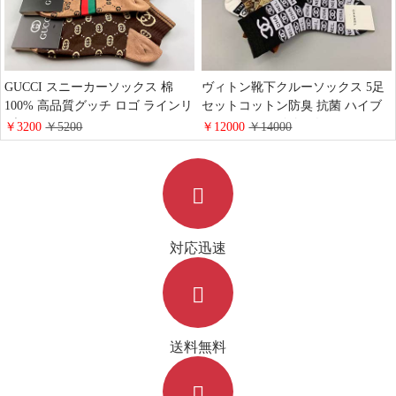
GUCCI スニーカーソックス 棉
ヴィトン靴下クルーソックス 5足
100% 高品質グッチ ロゴ ラインリ
セットコットン防臭 抗菌 ハイブ
ブ ストレッチコットン ショート
ランド LV ロゴ付き人気 バドミン
￥3200
￥5200
￥12000
￥14000
丈 靴下 大人気
トン用ソックスおしゃれメンズレ
デイース激安通販
対応迅速
送料無料