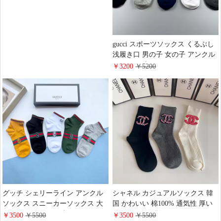
gucci スポーツソックス くるぶし
浅履き口 男の子 女の子 アンクル
ソックス 流行り グッチ スニーカ
￥3200
￥5200
ーソックス 人気 可愛い
グッチ シェリーライン アンクル
シャネル カジュアルソックス 韓
ソックス スニーカーソックス 大
国 かわいい 棉100% 通気性 厚い
人 かわいい gucci ブランド ショー
秋冬用 chanel 靴下ソックス レデ
￥3500
￥5500
￥3500
￥5500