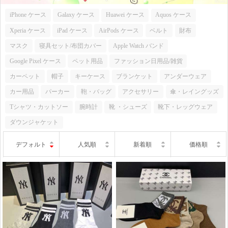
iPhone ケース
Galaxy ケース
Huawei ケース
Aquos ケース
Xperia ケース
iPad ケース
AirPods ケース
ベルト
財布
マスク
寝具セット/布団カバー
Apple Watch バンド
Google Pixel ケース
ペット用品
ファッション日用品/雑貨
カーペット
帽子
キーケース
ブランケット
アンダーウェア
カー用品
パーカー
鞄・バッグ
アクセサリー
傘・レイングッズ
Tシャツ・カットソー
腕時計
靴 ・シューズ
靴下・レッグウェア
ダウンジャケット
デフォルト
人気順
新着順
価格順