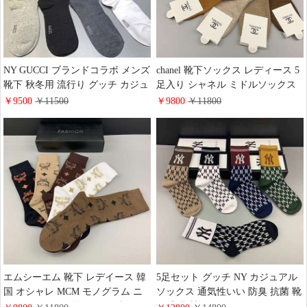
NY GUCCI ブランドコラボ メンズ
chanel 靴下ソックス レディース 5
靴下 秋冬用 流行り グッチ カジュ
足入り シャネル ミドルソックス
アルソックス 4足セット スニーカ
おしゃれ
￥9500
￥11500
￥9800
￥11800
ーソックス おしゃれ
エムシーエム 靴下 レデイース 韓
5足セット グッチ NY カジュアル
国 オシャレ MCM モノグラム ニ
ソックス 通気性いい 防臭 抗菌 靴
ット ソックス 5足セット ブラン
下 高品質 GUCCI ソックス おしゃ