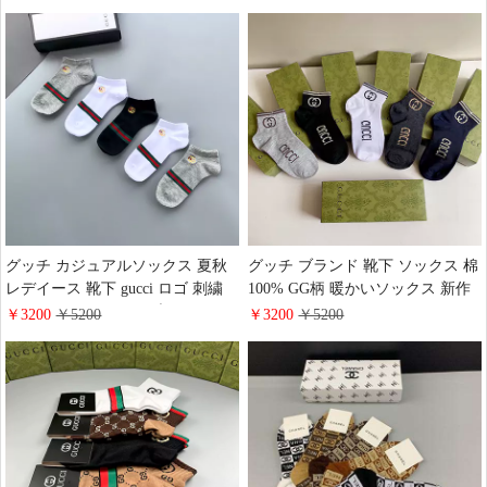
トソックス 防臭 抗菌 四季通用
イースおしゃれ ココマーク 刺繍
入り
グッチ カジュアルソックス 夏秋
グッチ ブランド 靴下 ソックス 棉
レデイース 靴下 gucci ロゴ 刺繍
100% GG柄 暖かいソックス 新作
スタンスソックス リブソックス
gucci カジュアル ソックス かわい
￥3200
￥5200
￥3200
￥5200
消臭 防臭 抗菌
い レディース くるぶしソックス