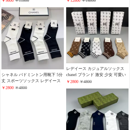
￥9800
￥11800
￥12800
￥14800
ド カジュアルソックス
れ
レデイース カジュアルソックス
chanel ブランド 激安 少女 可愛い
シャネル バドミントン用靴下 5分
風 5色 シャネル スポーツソック
丈 スポーツソックス レデイース
￥2800
￥4800
ス通気性いい ショートソックス
ソックス ブラック ホワイト お洒
￥2800
￥4800
高品質
落 ブランド chanel 靴下ソックス
通気性いい