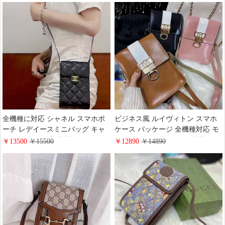
スマホケース全機種対応 斜めがけ
がけバッグ 大人 かわいい 安い
ミニバッグ
全機種に対応 シャネル スマホポ
ビジネス風 ルイヴィトン スマホ
ーチ レデイースミニバッグ キャ
ケース パッケージ 全機種対応 モ
ビアレザー 黒 高品質 CHANELチ
ノグラム柄 金具 ロゴ お洒落LV
￥13500
￥15500
￥12890
￥14890
ェーンバッグ ガールズ 可愛い
ケースiPhone12/12pro maxカバー
カード収納 豪華風 ストラップ付
きLouisVuitton アイフォン
12mini/11pro携帯ケース 高級 セレ
ブ愛用