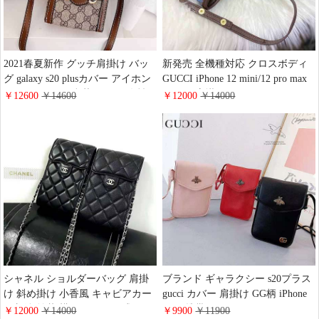
2021春夏新作 グッチ肩掛け バッ
新発売 全機種対応 クロスボディ
グ galaxy s20 plusカバー アイホン
GUCCI iPhone 12 mini/12 pro max
12/12 pro Gucci 豪華 ケース 女性
ケース 肩掛け グッチgalaxy note20
￥12600
￥14600
￥12000
￥14000
愛用GG柄 iphone12 mini保護ケー
ultraカバー GG 財布付き iPhone 12
ス 売れ筋 ギャラクシーnote 20
スマホケース 限定版
ultra 保護ケース gucci 全機種対応
Galaxys20/s20プラス/s20ultra Gucci
携帯ケース
シャネル ショルダーバッグ 肩掛
ブランド ギャラクシー s20プラス
け 斜め掛け 小香風 キャビアカー
gucci カバー 肩掛け GG柄 iPhone
ド収納 羊革 横開き ボタン式
11pro携帯ケース グッチ galaxynote
￥12000
￥14000
￥9900
￥11900