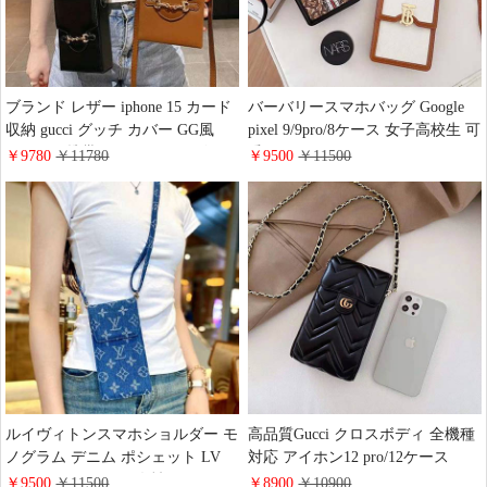
ブランド レザー iphone 15 カード
バーバリースマホバッグ Google
収納 gucci グッチ カバー GG風
pixel 9/9pro/8ケース 女子高校生 可
iphone 14携帯ケース ホースビット
愛い burberry iPhone Xperia Galaxy
￥9780
￥11780
￥9500
￥11500
gucci風 斜めがけ galaxy s23 ケース
Aquosスマホケース全機種に対応
高品質 売れ筋 個性 綺麗 全機種対
ブランド柄 スマホショルダーポー
応 おしゃれ 通販
チ 少女 ファッション
ルイヴィトンスマホショルダー モ
高品質Gucci クロスボディ 全機種
ノグラム デニム ポシェット LV
対応 アイホン12 pro/12ケース
ミニ クロスボディ 女性 ファッシ
gucci iPhone 12 mini/12 pro maxカ
￥9500
￥11500
￥8900
￥10900