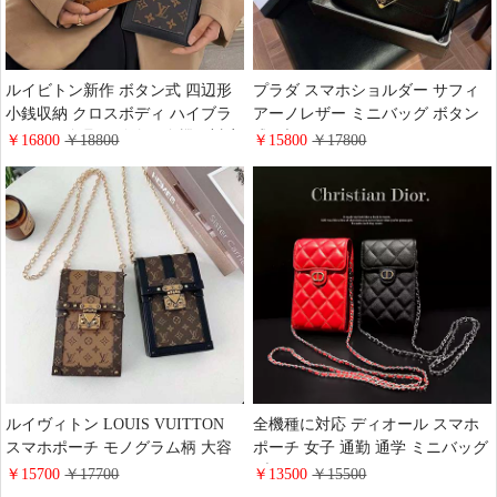
ルイビトン新作 ボタン式 四辺形
プラダ スマホショルダー サフィ
小銭収納 クロスボディ ハイブラ
アーノレザー ミニバッグ ボタン
ンド LV 金具ロゴ付き 全機種対応
式 ブランド prada クロスボディ黒
￥16800
￥18800
￥15800
￥17800
アイフォン12promax/12miniカバー
白 高品質 三角形 金具 プラダ
ヴィトン 人造革 ギャラクシー
iphone/galaxy/google全機種に対応
S21/Note20 Ultraスマホケース 流
スマホケース かわいい かばん
行り 上品 彼女へのプレゼント 送
料無料
ルイヴィトン LOUIS VUITTON
全機種に対応 ディオール スマホ
スマホポーチ モノグラム柄 大容
ポーチ 女子 通勤 通学 ミニバッグ
量 ポシェット・トランク チェー
ブラック レッド ポシェット カジ
￥15700
￥17700
￥13500
￥15500
ンバッグ 小物収納 iphone/android
ュアル dior チェーンバッグ 斜め