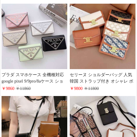
Chanel クロスボディ 黒 おしゃれ
20 ultra ケース 全機種対応
恋人へのプレゼント送料無料 サイ
iphone12/12 mini gucciケース 上品
ズ 17.5*11*3.5cm
GG アイフォン 12Promax スマホ
ケース
プラダ スマホケース 全機種対応
セリーヌ ショルダーバッグ 人気
google pixel 9/9pro/8aケース ショ
韓国 ストラップ付き オシャレ ボ
ルダー 流行り prada
タン式 ショルダーバッグ CELINE
￥9860
￥11860
￥9800
￥11800
iphone16/16pro/15promax携帯ケー
海外販売 彼女へのプレゼント
ス チェーンバッグ レデイース 人
気 ギャラクシー ZFold5/ZFlip 5ケ
ース レザー 画面保護 耐衝撃