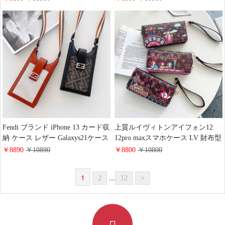
ョン IPHONE GALAXY GOOGLE
バー エレガント風11pro/11保護ケ
全機種に対応スマホポーチ
ース グッチ芸能人アイフォン
xsmax/xs/xrカバー
Fendi ブランド iPhone 13 カード収
上質ルイヴィトンアイフォン12
納 ケース レザー Galaxys21ケース
12pro maxスマホケース LV 財布型
高品質 フェンディ iPhone
カード収納iphone12 miniカバー ビ
￥8890
￥10890
￥8800
￥10800
13Promax保護ケース 送料無料 ア
ジネス風ブランド柄 ルイヴィトン
イフォン 12スマホケース 全機種
iphone11 11pro max ケース クリス
1
...
2
12
>
対応 欧米風
マス風 ストラップ付き レザー製
アイフォン8 7plus携帯カバー 手帳
型