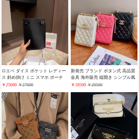
ロエベ ダイス ポケット レディー
新発売 ブランド ボタン式 高品質
ス 斜め掛け ミニ スマホ ポーチ
金具 海外販売 縦開き シンプル風
レザー 新作 LOEWE アナグラム
chanel ロゴ付き クロスボディ 綺
￥25600
￥27600
￥18500
￥20500
ダイス C630R12X01 クロスショル
麗 彼女へのプレゼント ショルダ
ダーバッグ DICE POCKET
ーバッグ