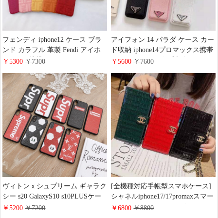
フェンディ iphone12 ケース ブラ
アイフォン 14 パラダ ケース カー
ンド カラフル 革製 Fendi アイホ
ド収納 iphone14プロマックス携帯
ン12 pro 携帯カバー iphone11ケー
ケース Prada レザー製ギャラクシ
￥5300
￥7300
￥5600
￥7600
ス フェンディ ブランド
ーS21 Ultraケース 高品質 ハイブ
iphone12pro アイフォン12 miniカ
ランドprada galaxy note20 ultra保護
バー モノグラム 女性向け 代引き
ケース 公式サイト掲載コピー
ヴィトンｘシュプリーム ギャラク
[全機種対応手帳型スマホケース]
シー s20 GalaxyS10 s10PLUSケー
シャネルiphone17/17promaxスマー
ス おしゃれ iphone11/xr/xs/11pro
トフォンカバーショルダーチェー
￥5200
￥7200
￥6800
￥8800
maxカバー lv&supreme
ン 付き ワニ レザー chanel