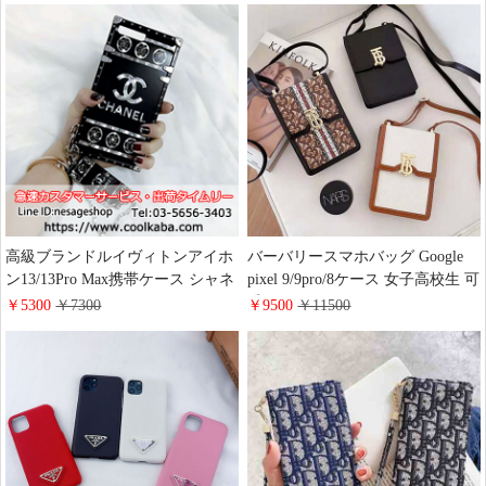
iphone12/12mini/12pro/12pro max
iphone16pro/15ケース 手帳型 スラ
ケース 人気新品
イド式 高级感 iphone14/13/12ケー
ス 女性用 斜めがけ galaxy
s25/s24/s23カバー財布型 ミニバッ
グ ハイ ブランド
高級ブランドルイヴィトンアイホ
バーバリースマホバッグ Google
ン13/13Pro Max携帯ケース シャネ
pixel 9/9pro/8ケース 女子高校生 可
ル iphone12ケース YSL アイフォ
愛い burberry iPhone Xperia Galaxy
￥5300
￥7300
￥9500
￥11500
ン12pro カバー 四角保護 トランク
Aquosスマホケース全機種に対応
型 MCM iphone 12mini 携帯ケース
ブランド柄 スマホショルダーポー
iPhone XS XR XSMAXケース シャ
チ 少女 ファッション
ネル サンローラン MCM ギャラク
シーS20 S8 S9PLUSケース セレブ
愛用 お洒落 iphone8plus s8plusケー
ス