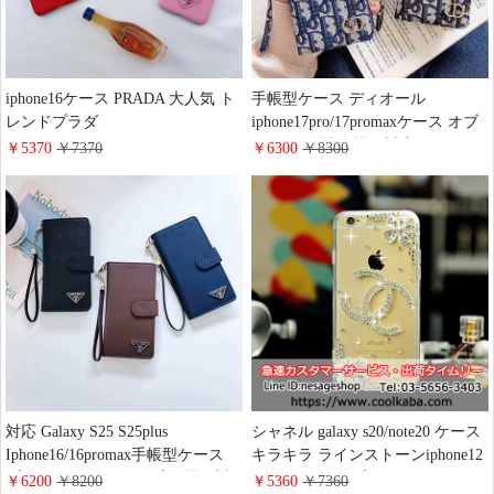
iphone16ケース PRADA 大人気 ト
手帳型ケース ディオール
レンドプラダ
iphone17pro/17promaxケース オブ
iphone16pro/16promaxケース レザ
リーク 布製 全機種対応ケース
￥5370
￥7370
￥6300
￥8300
ー 三角ロゴ プラダ galaxy
DIOR iPhone 16pro/15plus携帯ケー
s25/s25plusスマホケース シンプル
ス スライド式 手帳型 カード収納
おしゃれ
CDロゴ ブランド ギャラクシー
s25/s24/s23ケース 財布一体 多機能
おしゃれ
対応 Galaxy S25 S25plus
シャネル galaxy s20/note20 ケース
Iphone16/16promax手帳型ケース
キラキラ ラインストーンiphone12
プラダ スライドタイプ 全機種対
12proケース 可愛 iphoneiphoneX/8
￥6200
￥8200
￥5360
￥7360