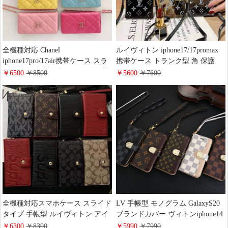
全機種対応 Chanel
ルイヴィトン iphone17/17promax
iphone17pro/17air携帯ケース スラ
携帯ケース トランク型 角 保護
イドタイプ 手帳型 マトラッセ 革
TPUケース LV アイフォン
￥6500
￥8500
￥5600
￥7600
シャネルiphone16pro/16カバー 肩
16pro/16ケースミラー 鏡面加工 滑
掛け 斜め掛け チェーン 付き バッ
り止め モノグラム柄 ブランド
グ型 レディース iphone15pro/14ス
iphone15/14/13 proカバー ショルダ
マホケース 財布 カード 入り
ータイプ オシャレ
全機種対応スマホケース スライド
LV 手帳型 モノグラム GalaxyS20
タイプ 手帳型 ルイヴィトン アイ
ブランドカバー ヴィトンiphone14
フォン 17/17promaxケース エピ レ
手帳型ケース ダミエ iphone14pro
￥6300
￥8300
￥5990
￥7990