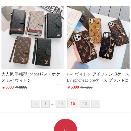
ザー カード収納 多機能 シュプリ
ケース ストラップ付き ルイヴィ
ームiphone16pro/15ケース 手帳型
トン iphone13promaxカバー
ハンドストラップ付き ハイ ブラ
ンド galaxy s25/s24/s23手帳ケース
大人 かわいい
大人気 手帳型 iphone17スマホケー
ルイヴィトン アイフォン13ケース
ス ルイヴィトン
LV iphone13 proケース ブランドコ
iphone17pro/17promaxケース 財布
ピー モノグラム チェーン付き LV
￥6800
￥8800
￥5300
￥7300
型 スライド式 iphone16promax/16
huawei p40カバー おしゃれ ブラン
手帳ケース エンボスレザー グッ
ド Galaxy s20スマホケース ギャラ
...
15
<
1
14
16
>
チ アイフォン 15/14/13カバー 手
クシー ノート10plus 海外通販 後
帳型 全機種対応カバー大人女子
払い
おしゃれ