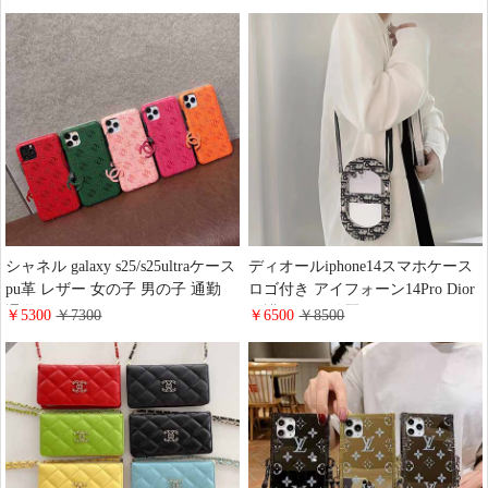
応 スマホケース 革製 高級
plusケース 人気 CHANEL 女子愛
PRADA google pixel9/9proブックタ
用 アイフォン11/ 7プラス カバー
イプケース 縄掛け 携帯便利
オシャレ ギャラクシー S20 Ultra
ケース ファッション 透明ケース
芸能人愛用
シャネル galaxy s25/s25ultraケース
ディオールiphone14スマホケース
pu革 レザー 女の子 男の子 通勤
ロゴ付き アイフォーン14Pro Dior
通学 chanel iphone16/16promaxケー
保護ケース 綺麗アイフォン
￥5300
￥7300
￥6500
￥8500
ス 人気 ブランド サムスン ギャラ
13promax/13 mini 保護ケース芸能
クシー s24/s24plusケース シンプル
人愛用iPhone 12promax/12 mini 保
おしゃれ
護ケース 新登場