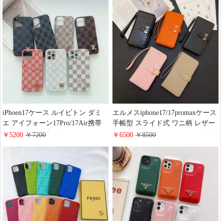
iPhoen17ケース ルイビトン ダミ
エルメスiphone17/17promaxケース
エ アイフォーン17Pro/17Air携帯
手帳型 スライド式 ワニ柄 レザー
ケース カード入り 軽量 コンパク
Hermes iphone16pro/16ケース 財布
￥5200
￥7200
￥6500
￥8500
ト グッチオフィディア
型 スタンド機能 全面保護 ハイ ブ
iphone16pro/16promax/15カバー メ
ランド 手帳型 スマホケース 全機
タリロゴ 飾り ハイブランド ギャ
種対応
ラクシー S25/S24/S23スリムケー
ス 大人おしゃれ