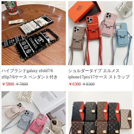
い トランク型 イヴサンローラン
キラ 可愛い ベルト付き ブランド
GALAXY S26/S26PLUS携帯ケー
galaxy s26/s26ultra携帯ケース レデ
ス ブランド 人気
イース 人気
ハイブランドgalaxy zfold7/6
ショルダータイプ エルメス
zflip7/6ケース ペンダント付き
iphone17pro/17ケース ストラップ
chanel galaxy s26/s26+スマホケー
付き カーフレザー ライチ風
￥5800
￥7800
￥6300
￥8300
ス 高级感 芸能人愛用 tpu携帯ケー
hermes iPhone16pro/15/14携帯ケー
ス Burberry iphone17/16/15保護ケ
ス カード収納 スタンド google
ース ゴージャス 綺麗 女性 おしゃ
pixel 9 proケース 肩掛け 斜めがけ
れ
ハイブランド Galaxy s25/s25ultraケ
ース 大人 レデイース 可愛い