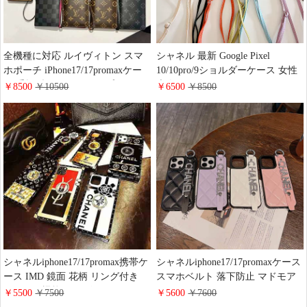
全機種に対応 ルイヴィトン スマ
シャネル 最新 Google Pixel
ホポーチ iPhone17/17promaxケー
10/10pro/9ショルダーケース 女性
ス 手帳型 スライドタイプ LV
大人気 chanel iphone17/17promaxス
￥8500
￥10500
￥6500
￥8500
GALAXY S26/S26PLUSカードケ
マホケース ショルダー ストラッ
ース ストラップ付き 落下防止
プ付き カード収納 マトラッセ レ
Google Pixel 10/10proケース 財布
ザー Galaxy S26/S26PLUSケース
一体 ブランド ビジネス風
ハイ ブランド 全機種対応スマホ
ケース
シャネルiphone17/17promax携帯ケ
シャネルiphone17/17promaxケース
ース IMD 鏡面 花柄 リング付き
スマホベルト 落下防止 マドモア
スタンド機能 ルイビトン
ゼル レザー chanel iphone16/15pro
￥5500
￥7500
￥5600
￥7600
iphone16/15/14 pro携帯ケース 四角
カバー ラインストーン付き キラ