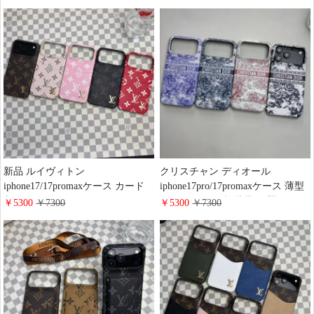
iPhone16pro/15promaxケース 背面
帳カバー カード収納 マグネット
カード収納 キルティングレザー
式 簡単開閉 ブランド 手帳型 スマ
ブランド風 iPhone15/14 proケース
ホケース 多 機種に 対応
モノグラム ダミエ 大人可愛い
新品 ルイヴィトン
クリスチャン ディオール
iphone17/17promaxケース カード
iphone17pro/17promaxケース 薄型
収納 男女兼用 人気 LV
コンパクト 便利 携帯 綺麗 DIOR
￥5300
￥7300
￥5300
￥7300
iphone16pro/15/14携帯ケース メタ
iphone16/15plus携帯カバー トワル
ルロゴ モノグラム 高级 レザー 軽
ドゥ ジュイ エンブロイダリー レ
い 耐衝撃 ヴィトン風 galaxy
ザー おしゃれ Galaxy s25/s24/s23
s25/s24/s23 plusスマホケース 大人
スマホケース レデイース ブラン
おしゃれ
ド 通販