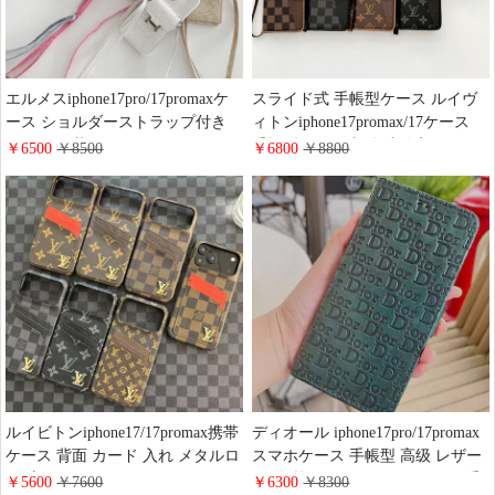
エルメスiphone17pro/17promaxケ
スライド式 手帳型ケース ルイヴ
ース ショルダーストラップ付き
ィトンiphone17promax/17ケース
ラメ ヘビ革 HERMES
手帳型 カード収納 小銭入れ LV
￥6500
￥8500
￥6800
￥8800
iPhone16pro/15plus携帯ケース カ
アイホン16/15/14 pro手帳ケース
ードポッケト付き 多機能 Google
ハイブランド 全機種対応ケース
Pixel 9/9Pro 斜めがけケース 蛇柄
GUCCI galaxy s25/s24/s23ケース ビ
おしゃれ ブランドGalaxy
ジネス風 純正レザーケース
S25/S25Ultraスマホケース 大人 可
愛い多機種対応
ルイビトンiphone17/17promax携帯
ディオール iphone17pro/17promax
ケース 背面 カード 入れ メタルロ
スマホケース 手帳型 高级 レザー
ゴ 流行り LV
ロゴ型押し YSL iphone16pro/16手
￥5600
￥7600
￥6300
￥8300