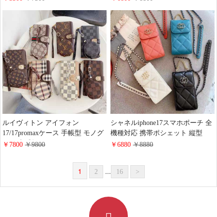
iphone16promax/15/14ケース ヴェ
カバー じゃばら式 カードケース
ルティカル ウォーターカラー 男
大容量 高级 ブランド Galaxy
女兼用 人気 文芸風 galaxy
S25/S25plus携帯ケース レザー レ
s25/s24/s23携帯カバー ブランド 大
ディース
人 かわいい
ルイヴィトン アイフォン
シャネルiphone17スマホポーチ 全
17/17promaxケース 手帳型 モノグ
機種対応 携帯ポシェット 縦型
ラム 定番柄 airpods 4/3/2 proケー
chanel スマホポシェット チェーン
￥7800
￥9800
￥6880
￥8880
ス 2点セット激安 グッチ
ショルダー レザー マトラッセ レ
iphone16pro/16/15ケース 手帳型 財
ディース 斜め掛け スマホ入れ 小
1
...
2
16
>
布カード入り 多機能 ハイ ブラン
物入れ
ド Galaxy S25/S24/S23手帳カバー
おすすめ