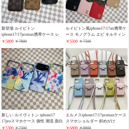
新登場 ルイビトン
ルイビトン風iphone17/17air携帯ケ
iphone17/17promax携帯ケース レ
ース モノグラム エピ キルティン
ザー モノグラム メンズ スマホシ
グレザー カード収納 LV アイフォ
￥5800
￥7800
￥5500
￥7500
ョルダー LV iphone16/15/14ケース
ーン 16pro/15promaxスマホケース
肩掛け 斜めがけ レデイース おし
耐衝撃 大人 かわいい Galaxy
ゃれ ブランド ギャラクシー
s25/s24/s23ケース ブランド パロデ
s25/s24/s23ケース カード収納 衝撃
ィ
吸収
新しい ルイヴィトン iphone17
エルメスiphone17/17promaxケース
17proスマホケース 個性 潮流 面白
スマホショルダー 斜めがけ
い 落書き vuitton
HERMES アイフォーン16pro/16/15
￥5300
￥7300
￥6800
￥8800