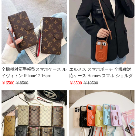
全機種対応手帳型スマホケース ル
エルメス スマホポーチ 全機種対
イヴィトン iPhone17 16pro
応ケース Hermes スマホ ショルダ
15promaxケース 高級 レザー モノ
ー 斜め掛け ポーチ カードケース
￥6500
￥8500
￥8500
￥10500
グラム ブランドgoogle
ハイブランド スマホ入れ 携帯入
pixel9/9pro/8a携帯カバー 財布型
れ ポシェッ ミニ バッグ レザー
大人 可愛い LV galaxy Aquos
レディース オレンジ
xperia Huawei Mate60 Pro手帳型ス
マホケース ファッション