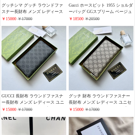
グッチシマ グッチ ラウンドファ
Gucci ホースビット 1955 ショルダ
スナー長財布 メンズ レディース
ーバッグ GGスプリーム ベージュ
マイクロ グッチシマレザー gucci
グッチ ミニ ショルダーバッグ バ
￥15000
￥17000
￥18500
￥20500
ロングウォレットブラック
ッグ レディース
GUCCI 財布 通販
GUCCI 長財布 ラウンドファスナ
グッチ 財布 ラウンドファスナー
ー長財布 メンズ レディース ユニ
長財布 メンズ レディース ユニセ
セックス グッチ GGスプリーム ・
ックス おしゃれ Gucci GGスプリ
￥15000
￥17000
￥15000
￥17000
キャンバス ロングウォレット大人
ーム・キャンバス ロングウォレッ
おしゃれ
ト大容量