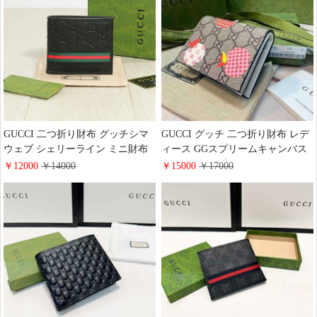
GUCCI 二つ折り財布 グッチシマ
GUCCI グッチ 二つ折り財布 レデ
ウェブ シェリーライン ミニ財布
ィース GGスプリームキャンバス
GG柄 レザー メンズ レディース
レ ポム アップル ハート663922 コ
￥12000
￥14000
￥15000
￥17000
【新品・未使用品】
ピー