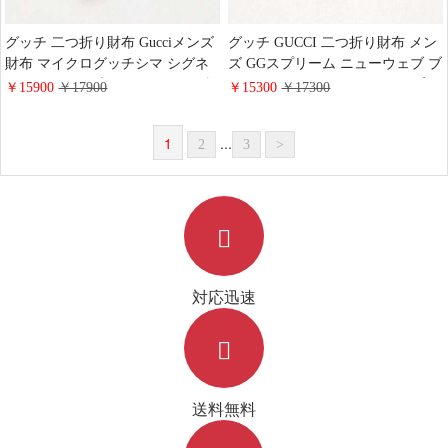
グッチ 二つ折り財布 Gucciメンズ
グッチ GUCCI 二つ折り財布 メン
財布 マイクログッチシマ シグネ
ズ GGスプリーム ニューウェブ ブ
チャーレザーブラック GGミニ財
ラック コンパクトウォレット 高
￥15900
￥17900
￥15300
￥17300
布 ブランドコピー
品質
1
...
2
3
>
対応迅速
送料無料