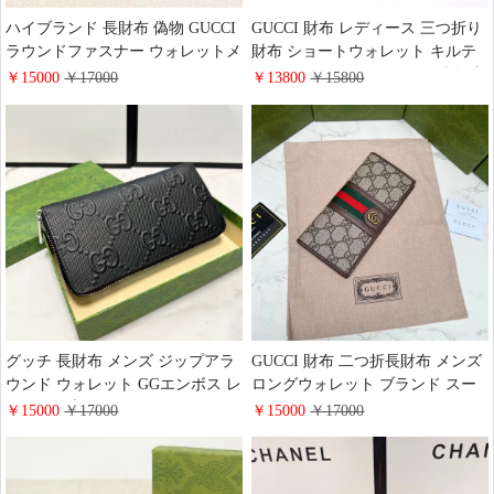
ハイブランド 長財布 偽物 GUCCI
GUCCI 財布 レディース 三つ折り
ラウンドファスナー ウォレットメ
財布 ショートウォレット キルテ
ンズ レディース ユニセックスお
ィング レザー グッチ ミニ財布 大
￥15000
￥17000
￥13800
￥15800
しゃれ グッチシマ コンチネンタ
人可愛いお洒落
ルウォレット レザー 黒
グッチ 長財布 メンズ ジップアラ
GUCCI 財布 二つ折長財布 メンズ
ウンド ウォレット GGエンボス レ
ロングウォレット ブランド スー
ザー 黒 ブラック GUCCI ラウンド
パーコピー グッチ オフィディア
￥15000
￥17000
￥15000
￥17000
ファスナー長財布 625558 1W3AN
GGロゴ 折りたたみ財布 男子 プレ
1000
ゼント