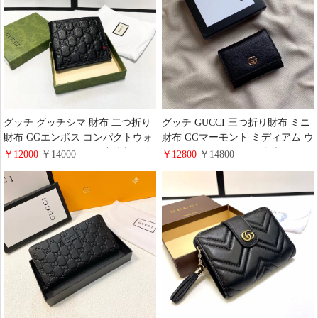
グッチ グッチシマ 財布 二つ折り
グッチ GUCCI 三つ折り財布 ミニ
財布 GGエンボス コンパクトウォ
財布 GGマーモント ミディアム ウ
レット メンズ GUCCI 小銭入れ 短
ォレット コンパクト ダブルG レ
￥12000
￥14000
￥12800
￥14800
財布 レザー ブラック 黒
ザー ブラック 黒