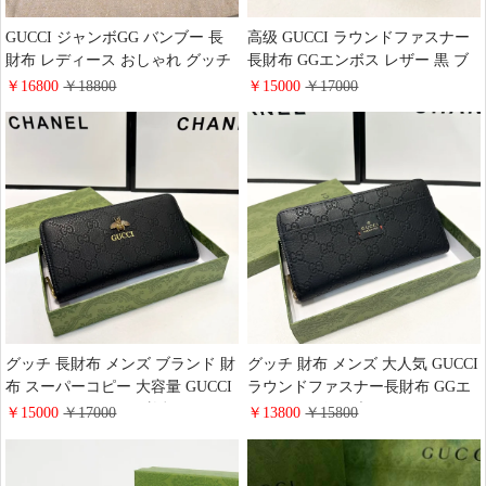
GUCCI ジャンボGG バンブー 長
高级 GUCCI ラウンドファスナー
財布 レディース おしゃれ グッチ
長財布 GGエンボス レザー 黒 ブ
コンチネンタルウォレット ラウン
ラック グッチ ジッピー･ウォレッ
￥16800
￥18800
￥15000
￥17000
ドファスナー 長財布 誕生日 記念
ト男女兼用
日 プレゼント
グッチ 長財布 メンズ ブランド 財
グッチ 財布 メンズ 大人気 GUCCI
布 スーパーコピー 大容量 GUCCI
ラウンドファスナー長財布 GGエ
ジッピーウォレット 蜂柄 GGエン
ンボス レザー ブラック
￥15000
￥17000
￥13800
￥15800
ボス レザー ブラック