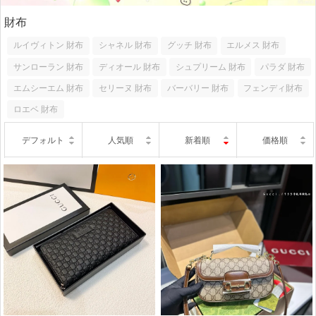
財布
ルイヴィトン 財布
シャネル 財布
グッチ 財布
エルメス 財布
サンローラン 財布
ディオール 財布
シュプリーム 財布
パラダ 財布
エムシーエム 財布
セリーヌ 財布
バーバリー 財布
フェンディ財布
ロエベ 財布
デフォルト
人気順
新着順
価格順