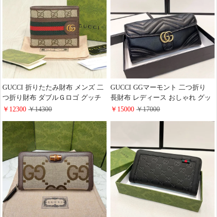
GUCCI 折りたたみ財布 メンズ 二
GUCCI GGマーモント 二つ折り
つ折り財布 ダブルＧロゴ グッチ
長財布 レディース おしゃれ グッ
オフィディア コンパクトウォレッ
チ ロングウォレット キルティン
￥12300
￥14300
￥15000
￥17000
ト GGコイン ファッション 通販
グレザー 黒 ブラック