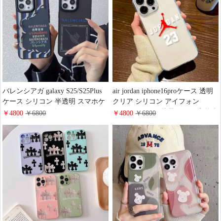
バレンシアガ galaxy S25/S25Plus
air jordan iphone16proケース 透明
ケース シリコン 半透明 スマホケ
クリア シリコン アイフォン
ース balenciaga ギャラクシー
16promax/16plus携帯ケース 高校生
￥4800
￥6800
￥4800
￥6800
s24/s24ultraケースつや消し 肌の感
エアジョーダンiphone15pro/14plus
マット 耐衝撃 ブランド
ケース メンズ レデイース スポー
iphone16/16 pro maxケースメンズ
ツ風
レデイース