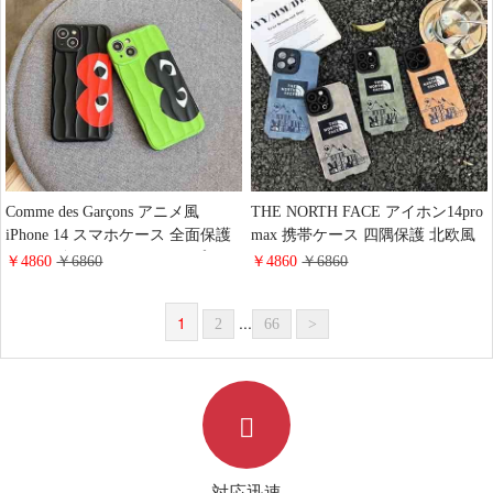
Comme des Garçons アニメ風
THE NORTH FACE アイホン14pro
iPhone 14 スマホケース 全面保護
max 携帯ケース 四隅保護 北欧風
コムデギャルソン iphone14プロマ
iphone14proケース the north face ロ
￥4860
￥6860
￥4860
￥6860
ックススマホケース ハイブランド
ゴ付き アイホン14pro maxカバー
cdg シリコン アイフォーン13カバ
ノースフェイス スマホケース
1
...
2
66
>
ー カップルに人気
対応迅速