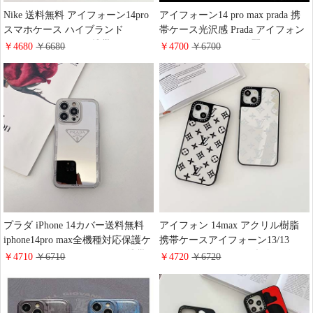
Nike 送料無料 アイフォーン14pro
アイフォーン14 pro max prada 携
スマホケース ハイブランド
帯ケース光沢感 Prada アイフォン
iPhone 13/13 pro max携帯ケース
13promax/13カバー綺麗 アイフォ
￥4680
￥6680
￥4700
￥6700
nike アイフォン 12/12promaxケー
ーン12/12promax欧米風携帯ケー
ス 新登場 アイフォン 11 pro max
スprada アイホン11promax ケース
ケース
合わせ易い
プラダ iPhone 14カバー送料無料
アイフォン 14max アクリル樹脂
iphone14pro max全機種対応保護ケ
携帯ケースアイフォーン13/13
ースPrada アイフォン 13Pro 携帯
promaxスマホケース 鏡付きヴィ
￥4710
￥6710
￥4720
￥6720
ケース ロゴ付き prada アイホン
トンアイフォン 12/12 promaxスマ
13promax 流行り スマホケース
ホケースロゴ付き ヴィトンiPhone
11大人気携帯ケース