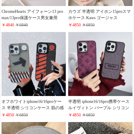
ChromeHearts アイフォーン13 pro
カウズ 半透明 アイホン15proスマ
max/13pro保護ケース男女兼用
ホケース Kaws ゴージャス
iPhone12promax/12pro ケース 新発
iphone14 ケース 綺麗 カウズ ロゴ
￥4840
￥6840
￥4850
￥6850
売 Chrome Heartsアイホン11プロ
付き iphone13 pro max/13proスマホ
マックススマホケース和風
ケース アニメ風 アイフォーン12
iPhoneX/XSカバー ガラス
プロマックスケース
オフホワイトiphone16/16proケー
半透明 iphone16/16pro携帯ケース
ス 半透明 シリコンケース 肌の感
ルイヴィトン パープル シリコン
off white アイホン 15promax/14plus
ケース 肌の感 ヴェルサーチ
￥4850
￥6850
￥4850
￥6850
携帯ケース つや消し マット感 か
iphone15promax/14ケース つや消
わいい ブランド galaxy S25/S24ケ
しマット仕上げ 激安 LV Samsung
ース 高校生
Galaxy S25/S25Plusケース 耐衝撃