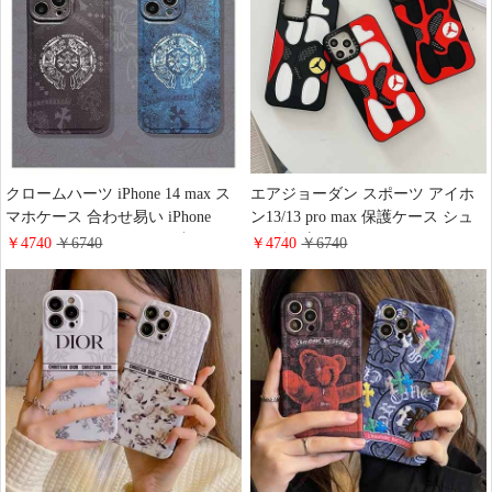
クロームハーツ iPhone 14 max ス
エアジョーダン スポーツ アイホ
マホケース 合わせ易い iPhone
ン13/13 pro max 保護ケース シュ
13promax/13 ケース つや消し
ーズ柄 流行りiphone12/12 pro max
￥4740
￥6740
￥4740
￥6740
ChromeHearts iPhone 12Promax/12
3D立体ケース 欧米風 Air Jordan
ケース送料無料 iphone11promax 携
アイフォン 11 pro max シリコン
帯ケース 流行り
ケース iphonex/xs カバー 耐衝撃性
送料無料