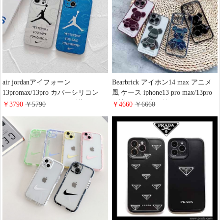
air jordanアイフォーン
Bearbrick アイホン14 max アニメ
13promax/13pro カバーシリコン
風 ケース iphone13 pro max/13pro
iphone12pro/12promax 保護ケース
保護ケース 売れ筋アイフォン
￥3790
￥5790
￥4660
￥6660
売れ筋 iphone11プロマックススポ
12promax/12proスマホケース全面
ーツエアジョーダンカバー air
保護 iPhone 11Pro カバー 可愛い風
jordan アイフォーンX/XS カバー
光沢感