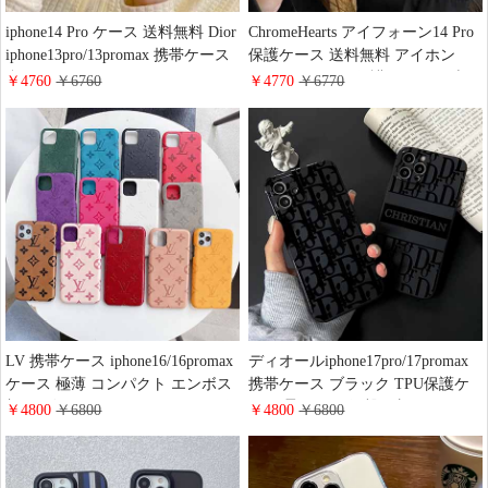
iphone14 Pro ケース 送料無料 Dior
ChromeHearts アイフォーン14 Pro
iphone13pro/13promax 携帯ケース
保護ケース 送料無料 アイホン
合わせ易い アイフォン 12
13pro/13promax 保護ケース 欧米風
￥4760
￥6760
￥4770
￥6770
pro/12pro max ケース シリコン
アイホン12promax/12proスマホケ
iphone11 Pro ケース 花柄
ースシリコン アイフォン 11 くま
スマホケース
LV 携帯ケース iphone16/16promax
ディオールiphone17pro/17promax
ケース 極薄 コンパクト エンボス
携帯ケース ブラック TPU保護ケ
加工 ヴィトンiphone15pro/15plus保
ース 柔らかい 衝撃吸収 Dior
￥4800
￥6800
￥4800
￥6800
護カバー 推部屋 推し活ケース ハ
iphone16pro/16plusカバー 全面保護
イブランド Galaxy s25/s25Ultraス
ブランド アイフォーン15/14/13
マホケース 人気 おしゃれ
pro ケース おそろい