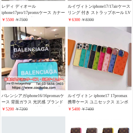
レディ ディオール
ルイヴィトンiphone17/17airケース
iphone17pro/17promxケース カナー
リング 付き ストラップホール LV
ジュ レザー 定番柄
iphone16pro/16promaxスマホケー
￥5500
￥7500
￥6300
￥8300
iphone16pro/16plus携帯ケース チェ
ス V字 キルティングレザー 背面
ーンき付 スマホショルダー 女子
カードポッケト 付き チェーン シ
おしゃれ ブランド lady dior アイ
ョルダー おしゃれiphone15/14/13
フォン15pro/14/13ケース 背面 カ
pro携帯ケース ブランド レディー
ード収納 バッグ型
ス
バレンシアガiphone16/16promaxケ
ルイヴィトン iphone17 17promax
ース 背面ガラス 光沢感 ブランド
携帯ケース ユニセックス エンボ
iphone15pro/15plus携帯ケース 滑り
スレザー カラー LV
￥5200
￥7200
￥5400
￥7400
止め 送料無料 Balenciaga アイフォ
iPhone16pro/16ケース 電気メッキ
ン14pro/13ケース 男女兼用
加工 耐久性 耐衝撃 ハイブランド
アイフォン15/14 proケース 通勤