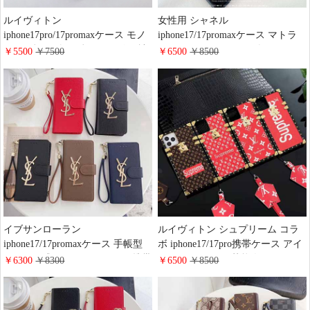
ルイヴィトン
女性用 シャネル
iphone17pro/17promaxケース モノ
iphone17/17promaxケース マトラ
グラム柄・ダミエ柄 PUレザー 社
ッセ風 スマホ ショルダー チェー
￥5500
￥7500
￥6500
￥8500
会人向け GUCCI オフィディア
ン付き chanel iphone16/16proカー
iphone16/16plus/15スリムケース シ
ドケース 人気 女子 おしゃれ ブラ
ンプル お洒落 ブランド 替えた
ンドiphoneケース 全機種対応
Galaxy S25/S24/S23ハードケース
使い胜手
イブサンローラン
ルイヴィトン シュプリーム コラ
iphone17/17promaxケース 手帳型
ボ iphone17/17pro携帯ケース アイ
スライド式 iphone16pro/16plus携帯
トランク ライト 芸能人 おしゃれ
￥6300
￥8300
￥6500
￥8500
ケース 財布型 カード ケース スタ
LV SURPEME iphone16/16promax
ンド機能 YLS アイ フォン
カバー モノグラム 赤 かわいい ブ
15/14/13ケース ストラップ付き 全
ランド iphone15pro/14/13ケース ト