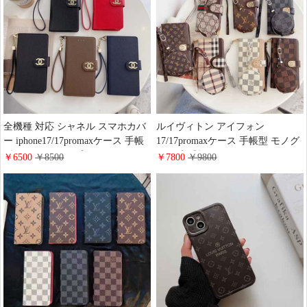
機種に対応 手帳ケース
ランク型 ゴージャス
全機種 対応 シャネル スマホカバ
ルイヴィトン アイフォン
ー iphone17/17promaxケース 手帳
17/17promaxケース 手帳型 モノグ
型 スライドタイプ アイフォーン
ラム 定番柄 airpods 4/3/2 proケー
￥6500
￥8500
￥7800
￥9800
16/15pro携帯ケース 財布 カード収
ス 2点セット激安 グッチ
納 chanel galaxy s26/s26plusケース
iphone16pro/16/15ケース 手帳型 財
レザー レデイース 人気 google
布カード入り 多機能 ハイ ブラン
pixel スマホケースお 揃い
ド Galaxy S25/S24/S23手帳カバー
おすすめ