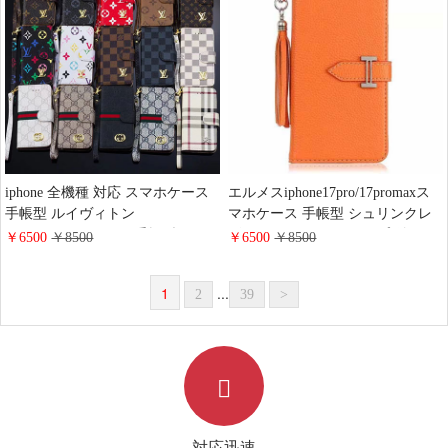
け 大人可愛い
iphone 全機種 対応 スマホケース
エルメスiphone17pro/17promaxス
手帳型 ルイヴィトン
マホケース 手帳型 シュリンクレ
iPhone17pro/17air/17e手帳型ケース
ザー タッセル ストラップ 付き
￥6500
￥8500
￥6500
￥8500
安心する 買う モノグラム シュリ
Hermes iphone16pro/16ケース 財布
ンクレザーLV アイフォン
型 スタンド機能 携帯カバー ハイ
1
...
2
39
>
16/16promaxスマホケース 手帳 多
ブランド アイフォーン15/14/13ケ
機能 グッチiphone15pro/14/13携帯
ース 手帳 レディース 人気
ケース 大人 レディース メンズ ス
トラップ付き
対応迅速