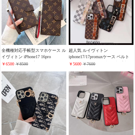
全機種対応手帳型スマホケース ル
超人気 ルイヴィトン
イヴィトン iPhone17 16pro
iphone17/17promaxケース ベルト
15promaxケース 高級 レザー モノ
付き モノグラム&ダミエ柄 高評
￥6500
￥8500
￥5600
￥7600
グラム ブランドgoogle
価 LV アイフォン 16/16pro携帯ケ
pixel9/9pro/8a携帯カバー 財布型
ース ドーフィーヌ スマホベルト
大人 可愛い LV galaxy Aquos
スタンド ハイ ブランド
xperia Huawei Mate60 Pro手帳型ス
iphone15/14/13/12スマホケース メ
マホケース ファッション
ンズ レディース おしゃれ