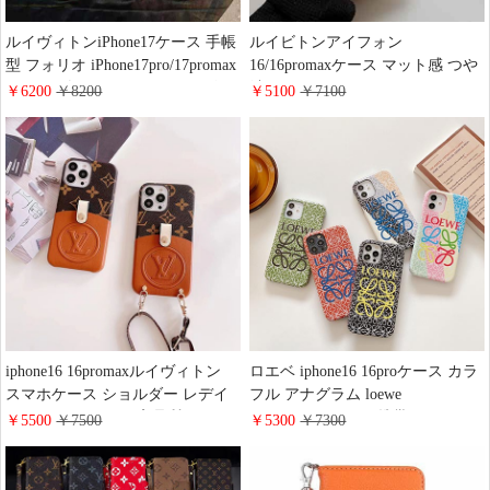
ルイヴィトンiPhone17ケース 手帳
ルイビトンアイフォン
型 フォリオ iPhone17pro/17promax
16/16promaxケース マット感 つや
ケース ダミエ モノグラム レザー
消し LV モノグラム
￥6200
￥8200
￥5100
￥7100
磁石内蔵 LV アイフォン 16/16plus
iphone15pro/15plusスマホケース 一
手帳ケース 超薄 ビジネス風 メン
体型カメラレンズ保護 vuitton
ズ レディース おしゃれ ブランド
iphone14pro/13カバーブランド
iphone15/14/13手帳型スマホケース
お 揃い
iphone16 16promaxルイヴィトン
ロエベ iphone16 16proケース カラ
スマホケース ショルダー レデイ
フル アナグラム loewe
ース ソフトケース 高品質 LV
iphone15promax/15 携帯ケース PU
￥5500
￥7500
￥5300
￥7300
iphone15pro/15plusケース カード収
レザー 字母プリント ロエベ ギャ
納 モノグラム ヴィトン
ラクシー s25/s24/s23スマホケース
iphone14pro/13/12/11カバー 斜めが
レディースおしゃれ