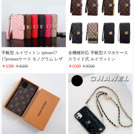
通学 お洒落 上品
手帳型 ルイヴィトン iphone17
全機種対応 手帳型スマホケース
17promaxケース モノグラム レザ
スライド式 ルイヴィトン
ー 押し花 LV アイホン16/16proス
iPhone17pro/17promax/17eケース
￥6300
￥8300
￥6500
￥8500
マホケース財布型 カードホルダー
スライドタイプ 手帳型 LV
小銭 入れ 多機能 ハイ ブランド
iphone16/16plus/15マルチケース 財
iphone15/14/13 proスマホカバー 手
布一体 ビジネス風 男女兼用 ハイ
帳型 大人 おしゃれ
ブランド Gucci Galaxy s26/s25/s24
ケース 手帳型 かわいい