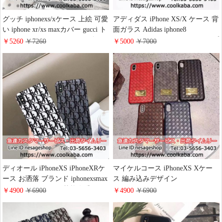
グッチ iphonexs/xケース 上絵 可愛
アディダス iPhone XS/X ケース 背
い iphone xr/xs maxカバー gucci ト
面ガラス Adidas iphone8
ランクiphone8/8 plusケース ギャラ
iphonexr/xs max カバー ストラップ
￥5260
￥7260
￥5000
￥7000
クシーs10 s9plus ケース ブランド
付き 運動ブランド iPhone7/8 plus
galaxys8/note8ソフトケース ネック
ケース iphone6splus保護カバー 男
ストラップ付き 斜め掛け可能
女 カッコイイ
蛇、蜜蜂図案
ディオール iPhoneXS iPhoneXRケ
マイケルコース iPhoneXS Xケー
ース お洒落 ブランド iphonexsmax
ス 編み込みデザイン
iphone8 カバー dior 芸能人愛用
iPhoneXSMax iPhone8 スマホケー
￥4900
￥6900
￥4900
￥6900
iphone8plus iphone7スマホケース
ス MK オシャレ アイフォン8プラ
カップル用 レディース
ス カバー 欧米風ブランド
iphone7/6s plusハードケース レザ