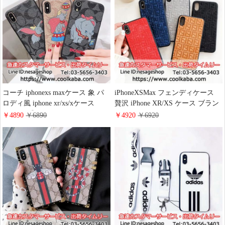
レザーケース 高品質 海外新作
コーチ iphonexs maxケース 象 パ
iPhoneXSMax フェンディケース
ロディ風 iphone xr/xs/xケース
贅沢 iPhone XR/XS ケース ブラン
coach 可愛いiphone8/7 plusケース
ド Fendi iphonex/8 plusケース エン
￥4890
￥6890
￥4920
￥6920
ソフト 薄型 ブランドiphone8plus
ボス加工 芸能人愛用iphone8
スマホケース 送料無料
iphone7/6s ソフトケース 高級