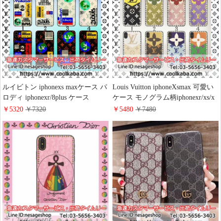
ルイビトン iphonexs maxケース パ
Louis Vuitton iphoneXsmax 可愛い
ロディ iphonexr/8plus ケース
ケース モノグラム柄iphonexr/xs/x
louisvuitton アイホーンxs iphone8
カバー lv ルイビトン iphone8/7/6s
￥5320
￥7320
￥5480
￥7480
保護ケース 芸能人愛用
plusスマホケース おしゃれ 芸能人
iphone8plus/7/6s保護ケース LV 海
愛用
外販売 割引