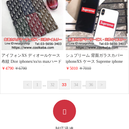
ー 贅沢
アイフォンXS ディオールケース
シュプリーム 背面ガラスカバー
布紋 Dior iphonex/xs/xs maxハード
iphoneXS ケース Supreme iphone
ケース エレガント風 ブランド
xr/iphone8ケース カップル用
￥4790
￥6790
￥5010
￥7010
iphone8/8 plus/7 plusジャケットケ
supreme iphonexsmax 8plusハード
ース dior 海外通販
カバー 衝撃吸収 光沢感 iphone7/6s
...
33
...
<
1
32
34
36
>
保護ケース ストリート系ブランド
対応迅速