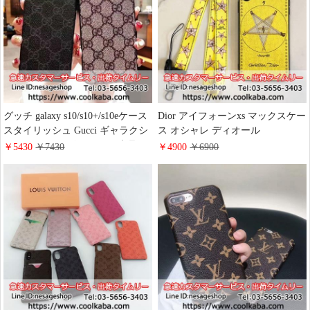
グッチ galaxy s10/s10+/s10eケース
Dior アイフォーンxs マックスケー
スタイリッシュ Gucci ギャラクシ
ス オシャレ ディオール
ーnote8カバー ビジネス風 上品
iphonexr/xs カバー ネックストラッ
￥5430
￥7430
￥4900
￥6900
iphoneXS/XR/8PLUS保護ケース グ
プ付き パロディ iphone8plusケー
ッチ スマホカバー 高品質
ス dior セレブ愛用 iphone7/6s プラ
スケース DIOR 海外通販 激安