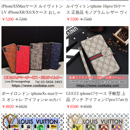
iPhoneXSMaxケース ルイヴィトン
ルイヴィトンiphone 16pro/16ケー
LV iPhoneXR/XS/Xケース おしゃ
ス 正規品 モノグラム レザー ヴィ
れ エンボス アイフォン8
トンアイフォーン16 pro maxケー
￥5200
￥7200
￥5500
￥7500
Iphone8plusスマホケース
ス メンズ レデイース 評価 流行り
louisvuitton 小銭入れカバー
ブランド iphone15/15plus携帯ケー
iphone7plusケース ハード モノグ
ス 激安 通販
ラム iphone7/6s plusカバー lv 海外
輸入 上品
ボーイロンドン iphoneXs maxケー
GUCCI iphone17ケース 手帳型 上
ス オシャレ アイフォンxr xsカバ
品 グッチ アイフォン17pro/17airカ
ー BOY LONDON 個性的 Galaxy
バー メンズ向け カード入れ ブラ
￥4920
￥6920
￥6500
￥8500
S10/s9 plusケース ボーイロンドン
ンドiphone16/15/14手帳ケース レ
ギャラクシーnote8 レザーケース
ザー
薄型 大人気