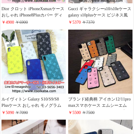
Dior クロット iPhoneXsmaxケース
Gucci ギャラクシーs10/s10eケース
おしゃれ iPhone8Plusカバー ディ
galaxy s10plusケース ビジネス風
オール アイホンXR/Xカバー ピン
GGゴースト iPhoneXSMax/8 Plus
￥4900
￥6900
￥5370
￥7370
ク ブランドiphone8/7 plus保護ケー
ケース 高品質 ペア用 グッチ
ス レディース向け 海外輸入新作
Galaxy S8/S9+/Note8スマホケース
高品質 男女兼用
ルイヴィトン Galaxy S10/S9/S8
ブランド経典柄 アイホン12/11pro
Plusケース おしゃれ モノグラム
maxスマホケース エムシーエム
iPhoneXs Xr Xsmax スマホケース
iPhoneXS テンエスケース 可愛い
￥5090
￥7090
￥5500
￥7500
LV ジャケット ギャラクシー
MCM iPhoneXR iPhone8 カバー ウ
note8/9 カバー カラー アイホン8
サギ ブランドiphone8plus ケース
8plusケース 芸能人愛用 新作通販
mcm 韓国風iphone7/6s plusソフト