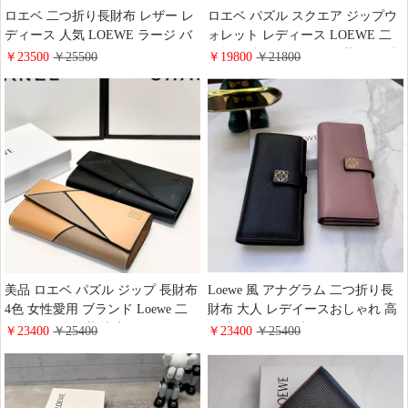
ロエベ 二つ折り長財布 レザー レ
ロエベ パズル スクエア ジップウ
ディース 人気 LOEWE ラージ バ
ォレット レディース LOEWE 二
ーティカル ウォレット グレイン
つ折り財布 コンパクト 革 ミニ財
￥23500
￥25500
￥19800
￥21800
カーフおしゃれ
布 大人 オシャレ 激安 財布
美品 ロエベ パズル ジップ 長財布
Loewe 風 アナグラム 二つ折り長
4色 女性愛用 ブランド Loewe 二
財布 大人 レデイースおしゃれ 高
つ折り長財布 革 大容量 ウォレッ
級感 ロエベ ペブルグレインカー
￥23400
￥25400
￥23400
￥25400
ト 高級 可愛い
フ ウォレット 人気 女性 小銭入れ
韓国