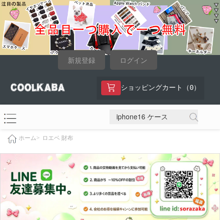
新規登録
ログイン
0
ショッピングカート（
）
ロエベ 財布
ホーム>