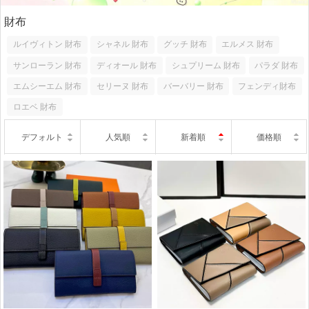
財布
ルイヴィトン 財布
シャネル 財布
グッチ 財布
エルメス 財布
サンローラン 財布
ディオール 財布
シュプリーム 財布
パラダ 財布
エムシーエム 財布
セリーヌ 財布
バーバリー 財布
フェンディ財布
ロエベ 財布
デフォルト
人気順
新着順
価格順