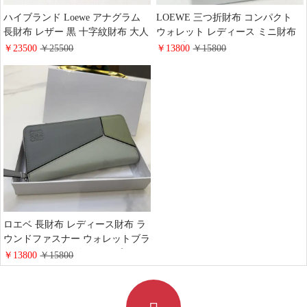
ハイブランド Loewe アナグラム
LOEWE 三つ折財布 コンパクト
長財布 レザー 黒 十字紋財布 大人
ウォレット レディース ミニ財布
おしゃれ ロエベ ラージウォレッ
ハイブランド ロエベ アナグラム
￥23500
￥25500
￥13800
￥15800
ト ゴールド金具 シック プレゼン
トライフォールド ウォレット 黒
トメンズ レデイース 代金引換
カーフレザー
ロエベ 長財布 レディース財布 ラ
ウンドファスナー ウォレットブラ
ンド LOEWE パズル ジップアラ
￥13800
￥15800
ウンドウォレット レザー財布 女
性用