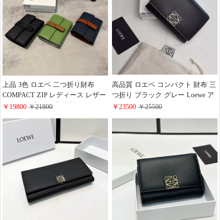
上品 3色 ロエベ 二つ折り財布
高品質 ロエベ コンパクト 財布 三
COMPACT ZIP レディース レザー
つ折り ブラック グレー Loewe ア
ミニ財布 流行り 高品質 Loewe ア
ナグラム トライフォールド クラ
￥19800
￥21800
￥23500
￥25500
ナグラム バーティカル スモール
シック財布 レデイース 高级 礼の
ウォレット ブランド N级品 コピ
品 おしゃれ
ー