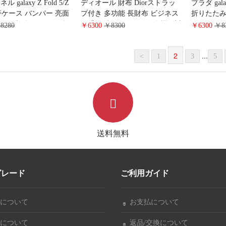
 galaxy Z Fold 5/Z
ディオール 財布 Diorストラッ
プラダ galax
5携帯ケース バンパー 亮面
プ付き 多功能 長財布 ビジネス
折りたたみ
ード収納 chanel風 ギ
風手帳型 エレガント風全機種対
ョルダー 
8280
￥6300
￥8300
￥6300
￥8
Z Flip4 折りたたみケ
応iphone/galaxy/huaweiスマホケ
zflip 6
イース 人気 コピー シ
ース レザー製 アイホン12ケー
プ ハイブ
2
...
laxy ZFold3ケース放熱
ス レディース 大容量 ビジネス
ラクシー z
<
1
3
5
 画面保護 オシャレ
バッグ
ディース 
送料無料
グレード
ご利用ガイド
について
お支払について
について
返品/交換について