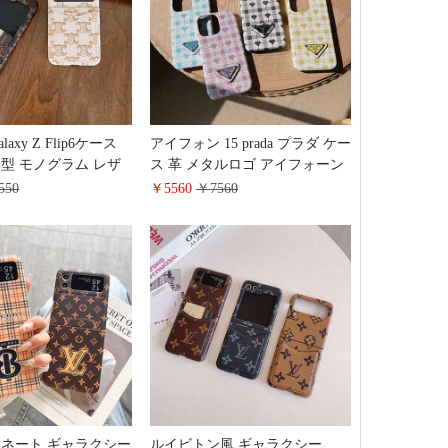
axy Z Flip6ケース
アイフォン 15 prada プラダ ケー
型 モノグラム レザ
ス 革 メタルロゴ アイフォーン
e風 ギャラクシー z フリ
15 pro スマホケース prada風
550
￥5560
￥7560
4/3カバー 背面 カード
prada風 折りたたみ アイフォン
撃
14 携帯ケース ブランドロゴ ア
イフォーン 14pro max スマホケ
ース prada レデイース 女性 低価
格 新作 高级 おしゃれ 通販 高
校生 有名人 ハート形 日韓風 純
正
ネート ギャラクシー
ルイビトン風 ギャラクシー