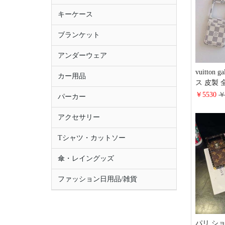
キーケース
ブランケット
アンダーウェア
vuitton 
カー用品
ス 皮製 
ヴィトンギ
￥5530
￥
パーカー
帯ケース
人気 ヴ
アクセサリー
zflip4
ジネス風
Tシャツ・カットソー
シャレ 
傘・レイングッズ
ファッション日用品/雑貨
パリ シ