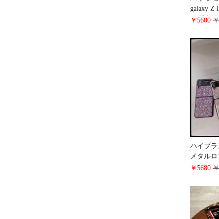
galaxy Z
ス 芸能人
￥5600
￥
ース 四角
s25/s2
高級感の
iphone1
ース 革
ハイブラン
メタルロゴ
max カバ
￥5680
￥
ド グリ
ZFlip3
ギャラクシ
ス ブラ
め 画面保