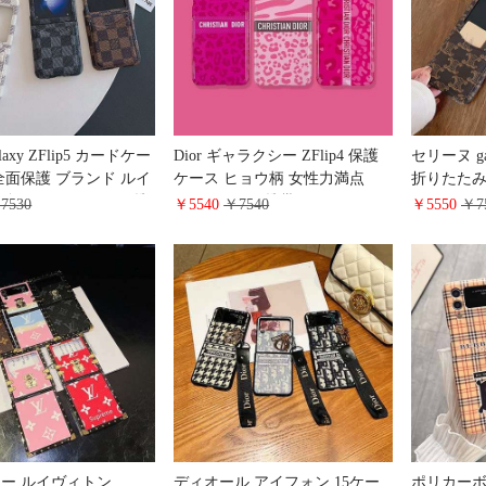
galaxy ZFlip5 カードケー
Dior ギャラクシー ZFlip4 保護
セリーヌ gal
全面保護 ブランド ルイ
ケース ヒョウ柄 女性力満点
折りたたみ
ャラクシーZFold5携
galaxy ZFlip3 携帯ケース ディオ
ー celin
7530
￥5540
￥7540
￥5550
￥7
モノグラムチェック柄
ール Ins風 売れ筋
ップ 6/5/
ィトンギャラクシー
収納 耐衝
/zfold3ケースおそろい ビ
 メンズ レデイースオ
通販
ョー ルイヴィトン
ディオール アイフォン 15ケー
ポリカーボ