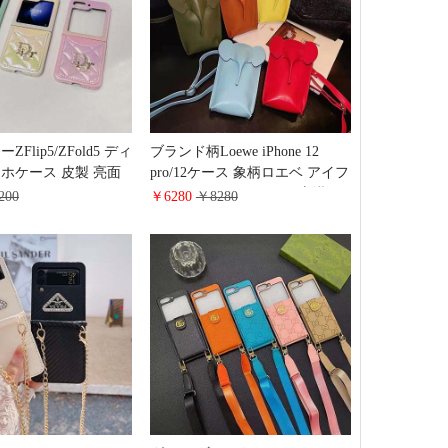
Flip5/ZFold5 ディ
ブランド柄Loewe iPhone 12
ホケース 皮製 亮面
pro/12ケース 象柄ロエベ アイフ
galaxy ZFlip4 カード
ォン 11Pro/11Promax/11 肩掛け
200
￥6280
￥8280
 人気 可愛い ブラン
保護ケース ギャラクシー s21
galaxy ZFlip3 折りた
ultra/s21plus/s21 スマホケース
 少女 オシャレ 安全
Galaxy note 20/note20 ultra 超ス
タイリッシュ カバー 全機種対
応 女性愛用