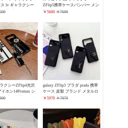
ケース lv ギャラクシー
ZFlip5携帯ケースバンパー メン
 カバー 薄型 バーバリー
ズ レデイース LV Galaxy
600
￥5600
￥7600
 ZFold2 カバー 折
ZFold4/ZFlip4折りたたみケース
rberry風 モノグラム
モノグラム流行りvuitton galaxy
Fold3 スマホケース バ
ZFlip3 カバー ビジネス風 人気
 ブランドロゴ 新発
ファッション
 人気 可愛い ファッシ
 日韓風 口コミ
ギャラクシーZFlip4光沢
galaxy ZFlip3 プラダ prada 携帯
イホン14Promax シ
ケース 皮製 ブランド メタルロ
能人愛用 携帯ケース
ゴ galaxy ZFlip4 ハイブランド
800
￥5970
￥7970
カバーギャラクシー s22
カード収納 galaxy ZFold3 黒 ysl
撃性 ギャラクシー
イヴサンローラン ギャラクシー
ltraペンダント付き シャ
ZFold4 スマホケース ブランド
ー
ロゴ 新作 高级 丈夫 通販 日韓
風 純正