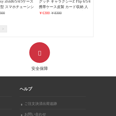
y zfold6/5/4/3ケース
グッチ ギャラクシーZ Flip 6/5/4
型 スマホチェーンシ
携帯ケース皮製 カード収納 人
女子 ギャラクシー
気 gucci galaxy Z Fold 6/5/4折り
300
￥6300
￥8300
/5/4/3ケース ゼットフリッ
たたみケースストラップ付き レ
ランド 斜め掛け ギャ
デイース斜めがけスマホケース
 フリップ 6ケース レ
かわいい
>
おしゃれ
安全保障
ヘルプ
ご注文決済出荷追跡
お問い合わせ