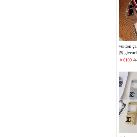
ラ ファ
ル Ins風
vuitton 
風 givenc
ース ペ
￥6100
￥
ギャラクシー
ース 売