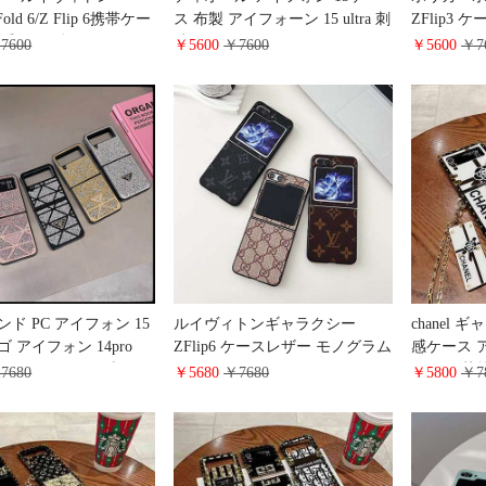
 Fold 6/Z Flip 6携帯ケー
ス 布製 アイフォーン 15 ultra 刺
ZFlip3 
愛用 tpu 折りたたみケ
繍 dior風 アイフォーン 15 ultra
ZFlip4
7600
￥5600
￥7600
￥5600
￥7
保護 LV ギャラクシー
ペンダント付き dior風 ケース
ギャラクシー
4 ultraケース ゴージャス
ストラップ付き アイホン 13 ケ
りたたみ bu
ある
ース ディオール dior 女性愛用
galaxy Z
7pro/16promaxスマホケ
新作の 最新型 大人気 安全 おし
ーバリー風
製 大人可愛い
ゃれ 海外販売 通販 有名人 シン
売 高品質
プル風 純正
ョン 販売
ド PC アイフォン 15
ルイヴィトンギャラクシー
chanel 
 アイフォン 14pro
ZFlip6 ケースレザー モノグラム
感ケース ア
ー prada風 ハイブラン
galaxy ZFold6 スマホケース ビ
ャネル 芸
7680
￥5680
￥7680
￥5800
￥7
ッター ギャラクシー
ジネス風 ブランド柄 gucci ギャ
Chanel
 prada プラダ 折りたたみ
ラクシー ZFlip 5/4/3カバー 大人
プラス耐衝
ー ZFlip4 スマホケー
おしゃれ
note20u
ンドロゴ 新登場 おすす
ネル カバ
護 個性 可愛い キラキ