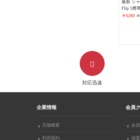
最新 シャネル
Flip 
レザー カ
￥6280
￥
ャラクシー
ースレデ
ャネル ga
性 軽量
対応迅速
企業情報
会員
店舗概要
会員
利用規約
抽選