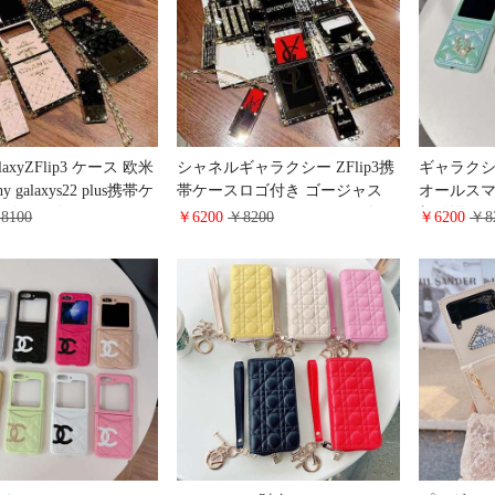
ッション 高校生 カップ
 日韓風
galaxyZFlip3 ケース 欧米
シャネルギャラクシー ZFlip3携
ギャラクシーZ
hy galaxys22 plus携帯ケ
帯ケースロゴ付き ゴージャス
オールスマ
ンダント付き シャネル
YSL カバー galaxys22 plus ギャ
新登場 dior 
8100
￥6200
￥8200
￥6200
￥8
 note20ultra保護ケ
ラクシー s21 plus ディオール ケ
ケース女性
れ筋
ース 豪華 全面保護携帯ケース
ド柄 dior風 
Galaxynote20 ultraChanel
たみケース
送料無料