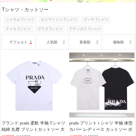
Tシャツ・カットソー
シャネル Tシャツ
ルイヴィトン Tシャツ
グッチ Tシャツ
ナイキ Tシャツ
プラダ Tシャツ
アディダス Tシャツ
デフォルト
人気順
新着順
価格順
ブランド prada 柔軟 半袖 Tシャツ
prada プリント t シャツ 半袖 体型
純綿 丸襟 プリントカットソー 大
カバー レディース カットソー ボ
人 おしゃれ イタズラ プラダ 快適
ートネック 短袖シャツおしゃれ