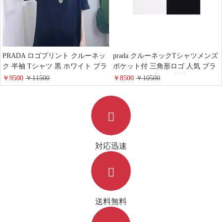
PRADA ロゴプリント クルーネッ
prada クルーネックTシャツメンズ
ク 半袖 Tシャツ 黒 ホワイト ブラ
ポケット付 三角形ロゴ 人気 ブラ
ンド 偽物 プラダ カジュアル トッ
ンドコピー プラダ 半袖 Tシャツ
￥9500
￥11500
￥8500
￥10500
プス 短袖 メンズ レデイース おし
カジュアル 衣料品 トップス
ゃれ
対応迅速
送料無料