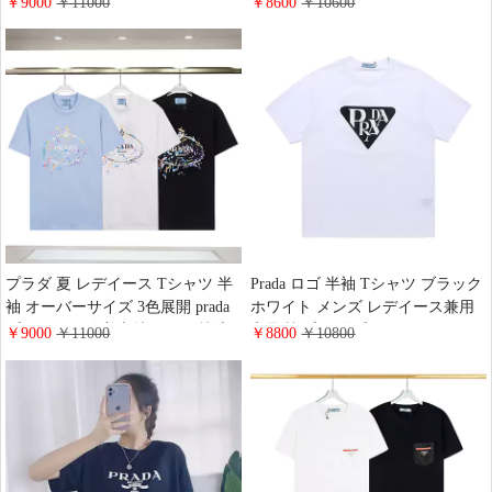
￥9000
￥11000
￥8600
￥10600
薄手 軽い トップス 夏服 韓国 人
プラダ人気 カジュアルトップス
気 新作
綺麗 可愛い
プラダ 夏 レデイース Tシャツ 半
Prada ロゴ 半袖 Tシャツ ブラック
袖 オーバーサイズ 3色展開 prada
ホワイト メンズ レデイース兼用
プリントロゴ 着心地がよい 快適
高品質 プラダ プリントコットン t
￥9000
￥11000
￥8800
￥10800
カジュアル Tシャツトップスおし
シャツ 夏らしい ファッション
ゃれ