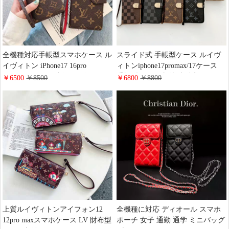
全機種対応手帳型スマホケース ル
スライド式 手帳型ケース ルイヴ
イヴィトン iPhone17 16pro
ィトンiphone17promax/17ケース
15promaxケース 高級 レザー モノ
手帳型 カード収納 小銭入れ LV
￥6500
￥8500
￥6800
￥8800
グラム ブランドgoogle
アイホン16/15/14 pro手帳ケース
pixel9/9pro/8a携帯カバー 財布型
ハイブランド 全機種対応ケース
大人 可愛い LV galaxy Aquos
GUCCI galaxy s25/s24/s23ケース ビ
xperia Huawei Mate60 Pro手帳型ス
ジネス風 純正レザーケース
マホケース ファッション
上質ルイヴィトンアイフォン12
全機種に対応 ディオール スマホ
12pro maxスマホケース LV 財布型
ポーチ 女子 通勤 通学 ミニバッグ