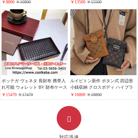
カード収納iphone12 miniカバー ビ
ブラック レッド ポシェット カジ
￥8800
￥10800
￥13500
￥15500
ジネス風ブランド柄 ルイヴィトン
ュアル dior チェーンバッグ 斜め
iphone11 11pro max ケース クリス
がけバッグ 大人 かわいい 安い
マス風 ストラップ付き レザー製
アイフォン8 7plus携帯カバー 手帳
型
ボッテガ ヴェネタ 長財布 携帯入
ルイビトン新作 ボタン式 四辺形
れ可能 ウォレット BV 財布ケース
小銭収納 クロスボディ ハイブラ
編み込みデザイン
ンド LV 金具ロゴ付き 全機種対応
￥15470
￥17470
￥16800
￥18800
iphone/galaxy/xperiaケース 全機種
アイフォン12promax/12miniカバー
対応 メンズ ビジネスマン向けの
ヴィトン 人造革 ギャラクシー
上品
S21/Note20 Ultraスマホケース 流
行り 上品 彼女へのプレゼント 送
料無料
対応迅速