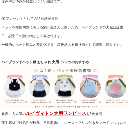
赤みやかゆみが発生しにくい設計です。
③ プレゼントとしての特別感が抜群
ペットを家族同然に考える飼い主さんは多いため、ハイブランドの犬服は誕生
日・記念日の贈り物として喜ばれます。
一般的なペット用品と差別化でき、高級感ある贈り物として記憶に残ります。
ハイブランドペット服 おしゃれ 犬用Tシャツのおすすめ
春夏に大人気の
ルイヴィトン犬用ワンピース
を5色展開。
薄手素材で通気性が抜群、日常散歩に、レース・フリル付きサマードレスはお出