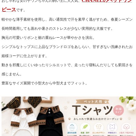
おしゃれな女の子ワンちゃんの飼い主に大人気、
CHANELのペットワン
ピース
です。
軽やかな薄手素材を使用し、高い通気性で汗を素早く逃がすため、春夏シーズン
長時間着用しても蒸れや暑さのストレスが少ない実用的な犬服です。
胸元の可愛いリボンと裾の重ねレースが華やかさを演出。
シンプルなトップスに上品なブランドロゴをあしらい、甘すぎない洗練されたお
姫様コーデに仕上がります。
動きを邪魔しにくいゆったりシルエットで、走ったり寝転んだりしても窮屈さを
感じません。
豊富なサイズ展開で小型犬から中型犬までフィット。