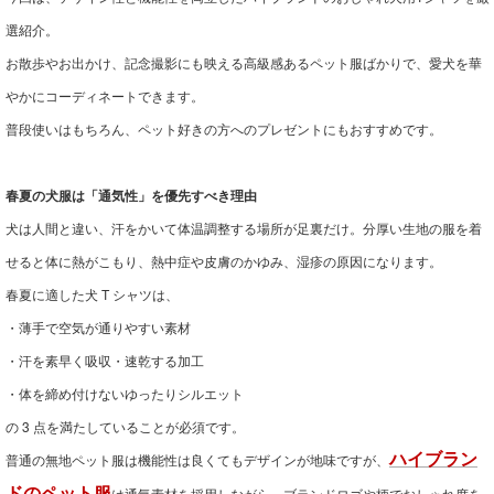
選紹介。
お散歩やお出かけ、記念撮影にも映える高級感あるペット服ばかりで、愛犬を華
やかにコーディネートできます。
普段使いはもちろん、ペット好きの方へのプレゼントにもおすすめです。
春夏の犬服は「通気性」を優先すべき理由
犬は人間と違い、汗をかいて体温調整する場所が足裏だけ。分厚い生地の服を着
せると体に熱がこもり、熱中症や皮膚のかゆみ、湿疹の原因になります。
春夏に適した犬 T シャツは、
・薄手で空気が通りやすい素材
・汗を素早く吸収・速乾する加工
・体を締め付けないゆったりシルエット
の 3 点を満たしていることが必須です。
普通の無地ペット服は機能性は良くてもデザインが地味ですが、
ハイブラン
ドのペット服
は通気素材を採用しながら、ブランドロゴや柄でおしゃれ度を