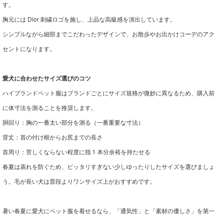
す。
胸元には Dior 刺繍ロゴを施し、上品な高級感を演出しています。
シンプルながら細部までこだわったデザインで、お散歩やお出かけコーデのアク
セントになります。
愛犬に合わせたサイズ選びのコツ
ハイブランドペット服はブランドごとにサイズ規格が微妙に異なるため、購入前
に体寸法を測ることを推奨します。
胴回り：胸の一番太い部分を測る（一番重要な寸法）
背丈：首の付け根からお尻までの長さ
首周り：苦しくならない程度に指 1 本分余裕を持たせる
春夏は蒸れを防ぐため、ピッタリすぎない少しゆったりしたサイズを選びましょ
う。毛が長い犬は普段よりワンサイズ上がおすすめです。
暑い春夏に愛犬にペット服を着せるなら、「通気性」と「素材の優しさ」を第一