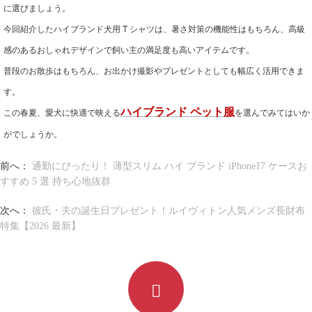
に選びましょう。
今回紹介したハイブランド犬用 T シャツは、暑さ対策の機能性はもちろん、高級
感のあるおしゃれデザインで飼い主の満足度も高いアイテムです。
普段のお散歩はもちろん、お出かけ撮影やプレゼントとしても幅広く活用できま
す。
この春夏、愛犬に快適で映える
ハイブランド
ペット服
を選んでみてはいか
がでしょうか。
前へ：
通勤にぴったり！ 薄型スリム ハイ ブランド iPhone17 ケースお
すすめ 5 選 持ち心地抜群
次へ：
彼氏・夫の誕生日プレゼント！ルイヴィトン人気メンズ長財布
特集【2026 最新】