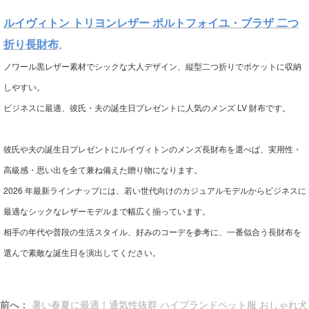
ルイヴィトン トリヨンレザー ポルトフォイユ・ブラザ 二つ
折り長財布
。
ノワール黒レザー素材でシックな大人デザイン、縦型二つ折りでポケットに収納
しやすい。
ビジネスに最適、彼氏・夫の誕生日プレゼントに人気のメンズ LV 財布です。
彼氏や夫の誕生日プレゼントにルイヴィトンのメンズ長財布を選べば、実用性・
高級感・思い出を全て兼ね備えた贈り物になります。
2026 年最新ラインナップには、若い世代向けのカジュアルモデルからビジネスに
最適なシックなレザーモデルまで幅広く揃っています。
相手の年代や普段の生活スタイル、好みのコーデを参考に、一番似合う長財布を
選んで素敵な誕生日を演出してください。
前へ：
暑い春夏に最適！通気性抜群 ハイブランドペット服 おしゃれ犬