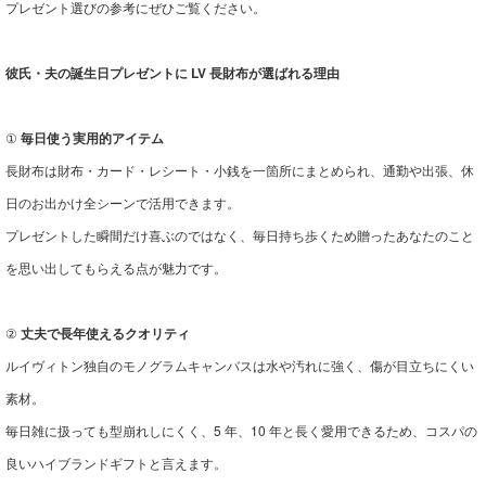
プレゼント選びの参考にぜひご覧ください。
彼氏・夫の誕生日プレゼントに LV 長財布が選ばれる理由
①
毎日使う実用的アイテム
長財布は財布・カード・レシート・小銭を一箇所にまとめられ、通勤や出張、休
日のお出かけ全シーンで活用できます。
プレゼントした瞬間だけ喜ぶのではなく、毎日持ち歩くため贈ったあなたのこと
を思い出してもらえる点が魅力です。
②
丈夫で長年使えるクオリティ
ルイヴィトン独自のモノグラムキャンバスは水や汚れに強く、傷が目立ちにくい
素材。
毎日雑に扱っても型崩れしにくく、5 年、10 年と長く愛用できるため、コスパの
良いハイブランドギフトと言えます。