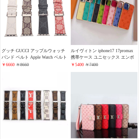
ス
グッチ GUCCI アップルウォッチ
ルイヴィトン iphone17 17promax
バンド ベルト Apple Watch ベルト
携帯ケース ユニセックス エンボ
交換 レザーベルト レザーバンド
スレザー カラー LV
￥6660
￥8660
￥5400
￥7400
ウォッチバンド 38mm 40mm
iPhone16pro/16ケース 電気メッキ
42mm 44mm 人気新作
加工 耐久性 耐衝撃 ハイブランド
アイフォン15/14 proケース 通勤
通学 お洒落 上品