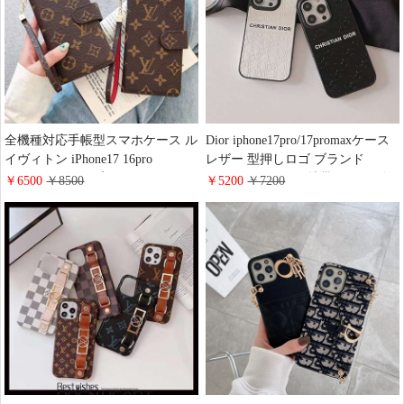
全機種対応手帳型スマホケース ル
Dior iphone17pro/17promaxケース
イヴィトン iPhone17 16pro
レザー 型押しロゴ ブランド
15promaxケース 高級 レザー モノ
iphone16/16promax携帯ケース 耐
￥6500
￥8500
￥5200
￥7200
グラム ブランドgoogle
衝撃 全面保護 ディオール アイフ
pixel9/9pro/8a携帯カバー 財布型
ォン15pro/14カバー 男女ペア ブラ
大人 可愛い LV galaxy Aquos
ック ホワイト
xperia Huawei Mate60 Pro手帳型ス
マホケース ファッション