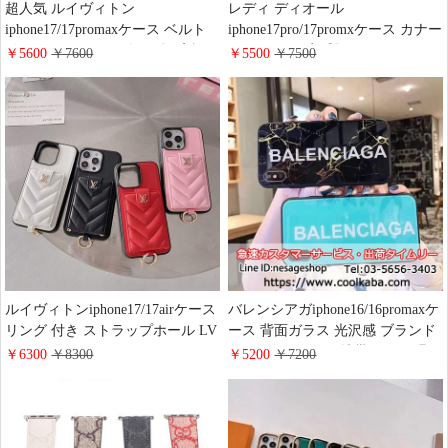
超人気 ルイヴィトン
レディ ディオール
iphone17/17promaxケース ベルト
iphone17pro/17promxケース カナー
付き モノグラム&ダミエ柄 高評
ジュ レザー 定番柄
￥5600
￥7600
￥5500
￥7500
価 LV アイフォン 16/16pro携帯ケ
iphone16pro/16plus携帯ケース チェ
ース ドーフィーヌ スマホベルト
ーンき付 スマホショルダー 女子
スタンド ハイ ブランド
おしゃれ ブランド lady dior アイ
iphone15/14/13/12スマホケース メ
フォン15pro/14/13ケース 背面 カ
ンズ レディース おしゃれ
ード収納 バッグ型
ルイヴィトンiphone17/17airケース
バレンシアガiphone16/16promaxケ
リング 付き ストラップホール LV
ース 背面ガラス 光沢感 ブランド
iphone16pro/16promaxスマホケー
iphone15pro/15plus携帯ケース 滑り
￥6300
￥8300
￥5200
￥7200
ス V字 キルティングレザー 背面
止め 送料無料 Balenciaga アイフォ
カードポッケト 付き チェーン シ
ン14pro/13ケース 男女兼用
ョルダー おしゃれiphone15/14/13
pro携帯ケース ブランド レディー