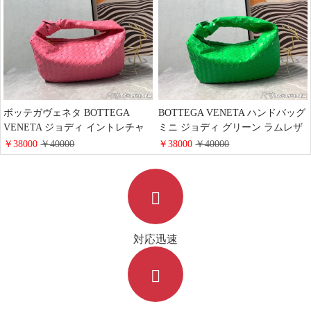
ボッテガヴェネタ BOTTEGA
BOTTEGA VENETA ハンドバッグ
VENETA ジョディ イントレチャ
ミニ ジョディ グリーン ラムレザ
ート ミニ ハンドルバッグ レザー
ー ボッテガヴェネタ イントレチ
￥38000
￥40000
￥38000
￥40000
ピンク レディース かわいい
ャートミニバッグ レディース 通
販
対応迅速