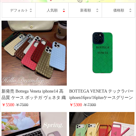
デフォルト
人気順
新着順
価格順
新発売 Bottega Veneta iphone14 高
BOTTEGA VENETA テックラバー
品質 ケース ボッテガ ヴェネタ 織
iphoen16pro/16plusケースグリーン
り柄 iPhone 14pro maxケース BV
新品 ボッテガ ヴェネタアイフォ
￥5500
￥7500
￥5300
￥7300
シンプル風 綺麗 iPhone 13/13 pro
ーン15promax/15スマホケース 編
max携帯ケース 超お得
み込み 耐衝撃 BV
iphone14/14pro/13ケース ブランド
ファッション