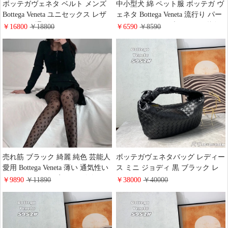
ボッテガヴェネタ ベルト メンズ
中小型犬 綿 ペット服 ボッテガ ヴ
Bottega Veneta ユニセックス レザ
ェネタ Bottega Veneta 流行り パー
ー ベルト 通販
カー フレンチ・ブルドッグ 秋冬
￥16800
￥18800
￥6590
￥8590
用 ファッションブランド コーギ
ー 送料無料 犬服 シンプル風 おす
すめ
売れ筋 ブラック 綺麗 純色 芸能人
ボッテガヴェネタバッグ レディー
愛用 Bottega Veneta 薄い 通気性い
ス ミニ ジョディ 黒 ブラック レ
い タッサシルク 字母 ロゴ付き 吸
ザー BOTTEGA VENETA イント
￥9890
￥11890
￥38000
￥40000
汗 パンスト BV大人気 ハイブラン
レチャート ハンドバッグ 651876
ド 欧米風 ハイソックス