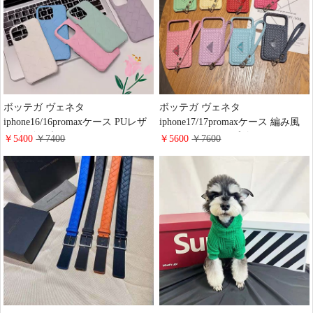
ボッテガ ヴェネタ
ボッテガ ヴェネタ
iphone16/16promaxケース PUレザ
iphone17/17promaxケース 編み風
ー 全4色 ブランド Bottega Veneta
レザー ストラップ付き Prada
￥5400
￥7400
￥5600
￥7600
iphone15/15proスマホケースメン
iphone16/16pro/15携帯ケース カー
ズ レデイース シンプルファッシ
ド収納 耐衝撃 最強 ハイブランド
ョン 耐衝撃 BV アイフォーン
Galaxy S25/S24/S23ケース レデイ
14/13proカバー 安い 送料無料
ース 人気