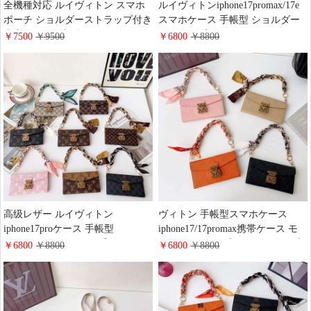
全機種対応 ルイヴィトン スマホ
ルイヴィトンiphone17promax/17e
ポーチ ショルダーストラップ付き
スマホケース 手帳型 ショルダー
大容量カード収納 ミラー付き 人
ストラップ付き グッチ
￥7500
￥9500
￥6800
￥8800
気 グッチ お財布ショルダー スマ
iphone16/15 proケース ミニバッグ
ホポシェット 斜めがけ レディー
財布一体型 高级レザー ビジネス
ス ハイブランド 携帯ポーチ 縦型
風 ハイブランド galaxy s26/s25+ケ
スマホバッグ レザー調 かわいい
ース 手帳型 大人 女子 おしゃれ
高级レザー ルイヴィトン
ヴィトン 手帳型スマホケース
iphone17proケース 手帳型
iphone17/17promax携帯ケース モ
iphone17air/17eケース 手首チェー
ノグラム･アンプラント レザー 高
￥6800
￥8800
￥6800
￥8800
ン付き 落下防止 gucci
级感 LV アイフォーン 16/15/14
iphone16/15promaxケース バッグ
PROケース 財布型 落下防止 チェ
風 財布付き ハイブランド galaxy
ーン付き ハイブランド GALAXY
s26/s25スマホケース 手帳型 レデ
S26/S25ケース 手帳 レディース お