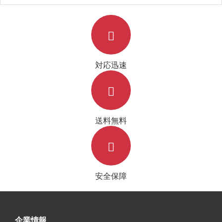
シーs20/s20プラス/s20ultra ケース
い 仕上げ
対応迅速
送料無料
安全保障
企業情報