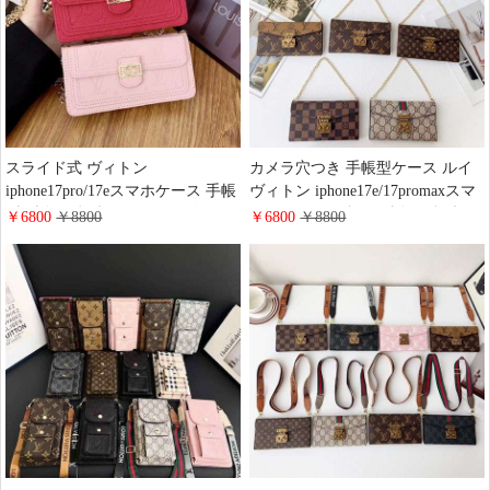
スライド式 ヴィトン
カメラ穴つき 手帳型ケース ルイ
iphone17pro/17eスマホケース 手帳
ヴィトン iphone17e/17promaxスマ
型 財布一体型 エンボスレザー LV
ホケース 三つ折り 財布一体型 モ
￥6800
￥8800
￥6800
￥8800
iphone16/16promaxケース ショル
ノグラム レザーカバー GUCCI
ダー チェーン付き iPhone全機種
Galaxy S26/S26plus手帳ケース 落
対応 手帳型ケース ハイ ブランド
下防止チェーン付き 女性用 ハイ
ルイヴィトンモノグラム アンプラ
ブランドiphone手帳ケース全機種
ント Galaxy s26/s26plusケース 肩
対応
掛け 斜めがけ 大人 レディース お
しゃれ