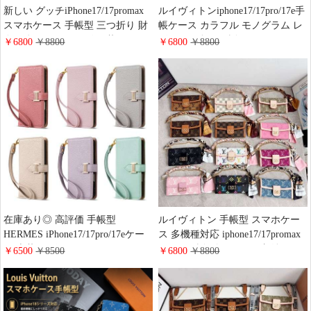
新しい グッチiPhone17/17promax
ルイヴィトンiphone17/17pro/17e手
スマホケース 手帳型 三つ折り 財
帳ケース カラフル モノグラム レ
布一体 エンボスレザー 革 Gucci
ザー 三つ折り 財布 vuitton
￥6800
￥8800
￥6800
￥8800
iphone16plus/15proケース ショルダ
iPhone16pro/15plus携帯ケース バ
ー ストラップ付き 落下防止 人気
ッグ型 ショルダー ストラップ付
ブランド galaxy s26/s25+ケース カ
き 多機能 Galaxy s26/s25+カバー
ード収納 レディース 斜めがけ
ブランド レディース 人気
在庫あり◎ 高評価 手帳型
ルイヴィトン 手帳型 スマホケー
HERMES iPhone17/17pro/17eケー
ス 多機種対応 iphone17/17promax
ス 本革 レザー エルメス アイフォ
ケース 財布付き カード収納
￥6500
￥8500
￥6800
￥8800
ン16 16プロ マックススマホケー
Vuitton iphone16/15proケース 手提
ス 手帳型 財布一体 カード収納 高
げ ストラップ付き 落下防止 多機
級ブランド iphone 多機能ケース
能 ブランド Galaxy s26/s25手帳ケ
メンズ レディース 人気 おしゃれ
ース カメラ穴付き ゴールド金具