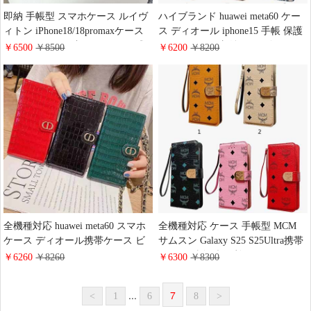
即納 手帳型 スマホケース ルイヴ
ハイブランド huawei meta60 ケー
ィトン iPhone18/18promaxケース
ス ディオール iphone15 手帳 保護
レザー エンボス加工 スライド式
ケース カード収納 Dior ゴージャ
￥6500
￥8500
￥6200
￥8200
手帳型ケース ヴィトン
ス iPhone 14Promaxカバー 全機種
iPhone17air/17e 二つ折り 手帳ケー
対応 ギャラクシーs21携帯ケース
ス レディース カード収納 人気
Dior 刺繍 Huawei Mate60 Pro+ケー
GUCCI GG柄 iphone16/15/15 Plus
ス 高級感
スマホカバー 手帳型 メンズ ビジ
ネス風 全機種対応
全機種対応 huawei meta60 スマホ
全機種対応 ケース 手帳型 MCM
ケース ディオール携帯ケース ビ
サムスン Galaxy S25 S25Ultra携帯
ジネス風アイフォーン14Promax
ケース 財布型 便利 エムシーエム
￥6260
￥8260
￥6300
￥8300
新作ケース GalaxyS21/S21Plus/S21
iphone16/16plus手帳ケース スライ
Ultraケース 女性力満点 Huawei
ド式 マルチサイズ 対応 定番柄
...
7
<
1
6
8
>
Mate60 Pro+ケース 上品 ギャラク
mcm google pixel 9/9xlケース 美し