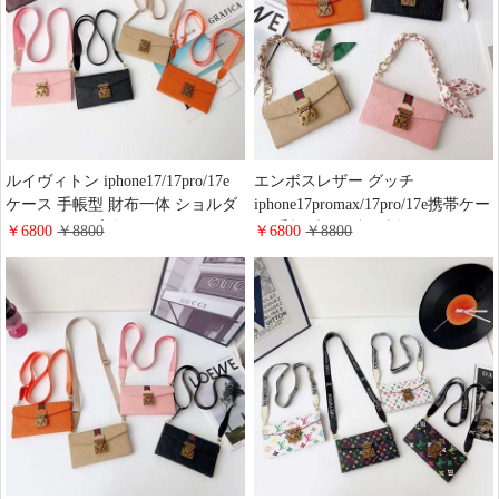
ィース 人気
しゃれ
ルイヴィトン iphone17/17pro/17e
エンボスレザー グッチ
ケース 手帳型 財布一体 ショルダ
iphone17promax/17pro/17e携帯ケー
ー ストラップ付き LV iphone16/15
ス 手帳型 三つ折 財布 代わり
￥6800
￥8800
￥6800
￥8800
スマホケース 肩掛け 斜めがけ 全
gucci iphone16pro/15/14ケース バ
機種対応 手帳ケース ペア 多機能
ッグ型 チェーン付き 女性愛用 ギ
ハイブランド ギャラクシー
ャラクシーs26/s25plus手帳ケース
s26/s25/s24スマホカバー レディー
ブランド 高级感
ス 大人可愛い