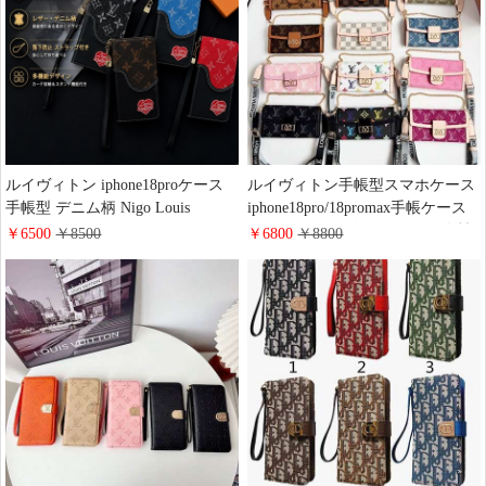
レディース おしゃれ
ルイヴィトン iphone18proケース
ルイヴィトン手帳型スマホケース
手帳型 デニム柄 Nigo Louis
iphone18pro/18promax手帳ケース
Vuitton コラボ iPhone18/18promax
モノグラム レザー おしゃれ 女性
￥6500
￥8500
￥6800
￥8800
ケース 手帳 型 ストラップ付き 落
用 肩掛け・斜めがけ LV
下防止 多機能 ハイブランド
iphone17/16proケース カード収納
iphone17/16/15ケース 手帳 大人 お
小銭入れ 多機能 ハイブランド
しゃれ
galaxy s26/s26plusケース 手帳 落下
防止 ストラップ付き