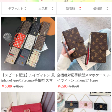
デフォルト
人気順
新着順
価格順
【スピード配送】ルイヴィトン 風
全機種対応手帳型スマホケース ル
iphone17pro/17promax手帳型 スマ
イヴィトン iPhone17 16pro
ホケース モノグラム柄 LV
15promaxケース 高級 レザー モノ
￥6500
￥8500
￥6500
￥8500
iPhone16pro/15ケース カード収納
グラム ブランドgoogle
マグネット マグ閉じ GUCCI GG
pixel9/9pro/8a携帯カバー 財布型
スプリーム iphone14/13ケース 手
大人 可愛い LV galaxy Aquos
帳型 ブランドgalaxy s26/s25ケース
xperia Huawei Mate60 Pro手帳型ス
ビジネス風 大人 おしゃれ
マホケース ファッション