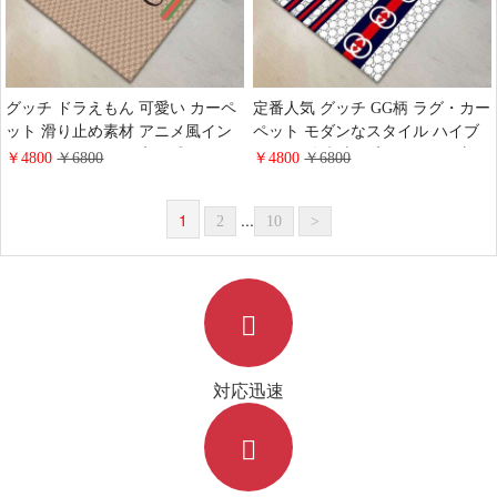
グッチ ドラえもん 可愛い カーペ
定番人気 グッチ GG柄 ラグ・カー
ット 滑り止め素材 アニメ風イン
ペット モダンなスタイル ハイブ
テリア ラグマット 高級感 おしゃ
ランド 絨毯 専門店 GUCCI 長方形
￥4800
￥6800
￥4800
￥6800
れ ハイブランド絨毯 洗える
カーペット 敷物マット すべり止
GUCCI ベージュ GG柄 アイコン
め 洗える 4色展開 通年 オール
1
...
2
10
>
子供部屋 リビングルーム 玄関ホ
ール じゅうたん 替えた
対応迅速