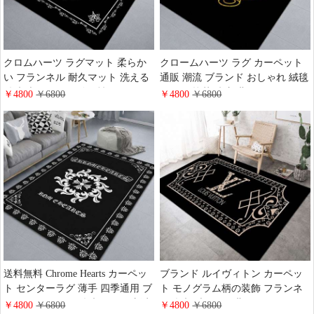
クロムハーツ ラグマット 柔らか
クロームハーツ ラグ カーペット
い フランネル 耐久マット 洗える
通販 潮流 ブランド おしゃれ 絨毯
絨毯 大きいサイズ 個性 おしゃれ
マット 抗菌 防塵 北欧風 Chrome
￥4800
￥6800
￥4800
￥6800
Chrome Hearts ロゴ入りじゅうた
Hearts マーク 住宅用 カーペット
ん タイルマット 滑り止め付 ブラ
床 敷物・ラグ 滑り止め 洗える
ンド カーペット 通販
送料無料 Chrome Hearts カーペッ
ブランド ルイヴィトン カーペッ
ト センターラグ 薄手 四季通用 ブ
ト モノグラム柄の装飾 フランネ
ランド おしゃれ 絨毯 マット 新生
ル絨毯 ブラック 北欧風 おしゃれ
￥4800
￥6800
￥4800
￥6800