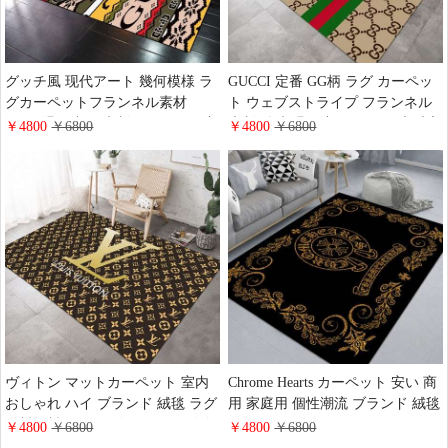
グッチ風 现代アート 幾何模様 ラ
GUCCI 定番 GG柄 ラグ カーペッ
グカーペットフランネル素材
ト ウェブストライプ フランネル
Gucci 滑り止め 大判 リビング・玄
大判 絨毯 滑り止め グッチ 床暖房
￥4800
￥6800
￥4800
￥6800
関マットインテリアじゅうたん ブ
カーペット ブランド 家庭用 リビ
ランド 最安值 工場の通販
ング 室内 オシャレカーペット
ヴィトン マットカーペット 室内
Chrome Hearts カーペット 安い 商
おしゃれ ハイ ブランド 絨毯 ラグ
用 家庭用 個性潮流 ブランド 絨毯
送料無料 vuitton ゴールド ロゴ付
マット クロームハーツ アイコン
￥4800
￥6800
￥4800
￥6800
き モノグラム リビングルーム 寝
フランネル ラグ・マット インテ