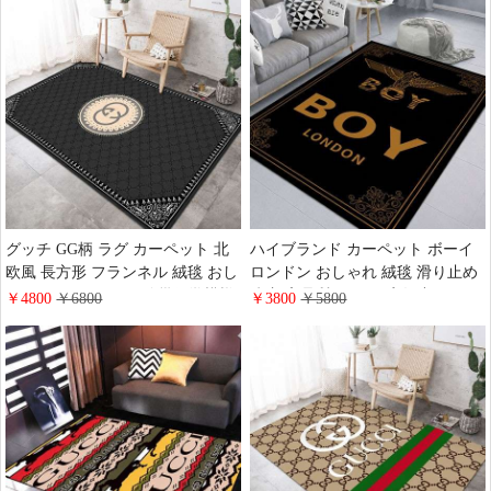
オールシーズン リビングルーム
防臭 ブランド インテリア 人気
玄関 インテリア
グッチ GG柄 ラグ カーペット 北
ハイブランド カーペット ボーイ
欧風 長方形 フランネル 絨毯 おし
ロンドン おしゃれ 絨毯 滑り止め
ゃれ GUCCI 円形ロゴ 幾何学模様
防塵 高品質 ホテル 店舗 部屋 イ
￥4800
￥6800
￥3800
￥5800
ボーダー 装飾 家の装飾 敷物マッ
ボーダー装飾柄 BOY 豪華 カーペ
ト 寝室 インテリア ハイブランド
ット 大判 洗える オールシーズン
大人気
ラグ カーペット