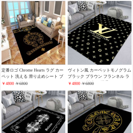
室 玄関 高級 ラグマット オールシ
リア じゅうたん 滑り止め 洗える
ーズン
オールシーズン
定番ロゴ Chrome Hearts ラグ カー
ヴィトン風 カーペットモノグラム
ペット 洗える 滑り止めシート ブ
ブラック ブラウン フランネル ラ
ランド 絨毯 マット オールシーズ
グ 洗える 遮音 四季通用 LV ホッ
￥4800
￥6800
￥4800
￥6800
ン适用 クロームハーツ リビング
トカーペット 防ダニ 防菌 滑り止
ルーム 玄関 部屋 おしゃれ じゅう
め インテリア おしゃれ
たん