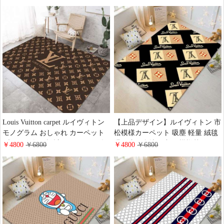
活 一人暮らしクロームハーツ イ
LV 転写 じゅうたん リビングルー
ンテリア 豪華 ラグマット 洗える
ム 玄関マット 洗えるラグ 折り畳
み可能
Louis Vuitton carpet ルイヴィトン
【上品デザイン】ルイヴィトン 市
モノグラム おしゃれ カーペット
松模様カーペット 吸塵 軽量 絨毯
ブラウン 軽量設計フランネル 絨
滑り止め裏地 お部屋模様替え ハ
￥4800
￥6800
￥4800
￥6800
毯 通年使える インテリア 北欧風
イブランド 風 おしゃれ 絨毯 LV
汚れ落とし簡単 リビング ベッド
サイド 玄関 マット 高級インテリ
ア