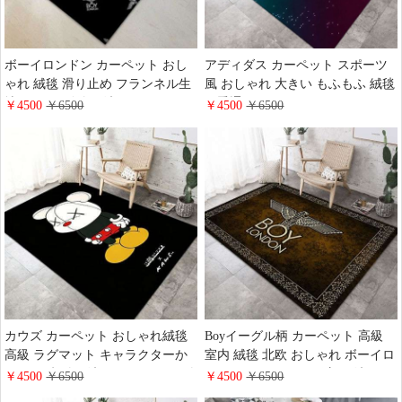
ボーイロンドン カーペット おし
アディダス カーペット スポーツ
ゃれ 絨毯 滑り止め フランネル生
風 おしゃれ 大きい もふもふ 絨毯
地 BOY ロゴ付き 洗える ラグ マ
四季通用 Adidas ラグマット フラ
￥4500
￥6500
￥4500
￥6500
ット 大きめ リビングルーム 寝室
ンネル じゅうたん 滑り止め 洗え
オールシーズン ラグカーペット
る ブランド ラグ カーペットイン
ブラック
テリア 人気
カウズ カーペット おしゃれ絨毯
Boyイーグル柄 カーペット 高級
高級 ラグマット キャラクターか
室内 絨毯 北欧 おしゃれ ボーイロ
わいい 防ダニ 洗える KAWS モダ
ンドン ラグマット 長方形 洗える
￥4500
￥6500
￥4500
￥6500
ンアブストラクトラグ カーペット
カーペット 滑り止め 防ダニ 抗菌