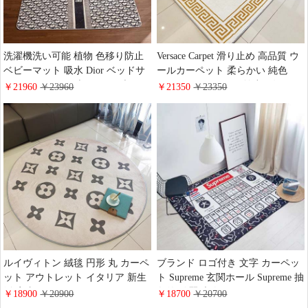
洗濯機洗い可能 植物 色移り防止
Versace Carpet 滑り止め 高品質 ウ
ベビーマット 吸水 Dior ベッドサ
ールカーペット 柔らかい 純色
イドラグ Dior 欧米風 ハイブラン
150*200cm イタリア輸出 ヴェルサ
￥21960
￥23960
￥21350
￥23350
ド 高品質 子供部屋 ロゴ付き 滑り
ーチ 室内絨毯 快適 おしゃれ ロゴ
止め 花卉 ウール おすすめ 防音マ
付き 長方形 超高密度 ベッドルー
ット ベッドルーム 売れ筋
ムマット 洗濯機洗い可能 海外販
売
ルイヴィトン 絨毯 円形 丸 カーペ
ブランド ロゴ付き 文字 カーペッ
ット アウトレット イタリア 新生
ト Supreme 玄関ホール Supreme 抽
活 室内 フランネル おしゃれ LV
象的 綺麗 大人気 ベッドルーム フ
￥18900
￥20900
￥18700
￥20700
絨毯 直径150CM
ランネル おしゃれ 滑り止め ベビ