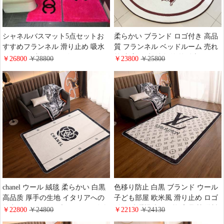
シャネルバスマット5点セットお
柔らかい ブランド ロゴ付き 高品
すすめフランネル 滑り止め 吸水
質 フランネル ベッドルーム 売れ
スポンジ 速乾 ローズレッド
筋 書斎 吸水 純色 海外販売
￥26800
￥28800
￥23800
￥25800
chanel絨毯 フタカバー/便器マッ
Hermes 駿馬 滑り止め 洗濯機洗い
ト/トイレマット(3個) 厚織り柔ら
可能 ラグジュアリー Hermes カー
かい 人気 シャネル足ふきマット
ペット
オシャレ北欧风
chanel ウール 絨毯 柔らかい 白黒
色移り防止 白黒 ブランド ウール
高品质 厚手の生地 イタリアへの
子ども部屋 欧米風 滑り止め ロゴ
輸出 カーペット ブランド ロゴ付
付き 洗濯機洗い可能 高品質 送料
￥22800
￥24800
￥22130
￥24130
き シャネル ベビーマット 花卉 滑
無料 絨毯lv おすすめ 文字 ベビー