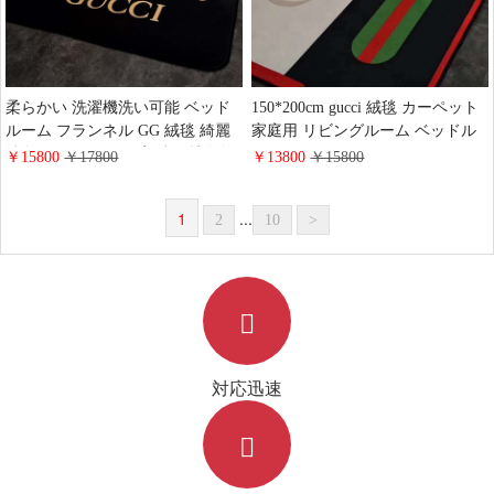
柔らかい 洗濯機洗い可能 ベッド
150*200cm gucci 絨毯 カーペット
ルーム フランネル GG 絨毯 綺麗
家庭用 リビングルーム ベッドル
純色 ベビーマット 宮廷風 抽象的
ームマット ファッション ヨガマ
￥15800
￥17800
￥13800
￥15800
ハイブランド 吸水 玄関 滑り止め
ットブランド グッチ 多用途 高級
ベッドサイドラグ おしゃれ ロゴ
ラグ 滑り止め・除塵・吸水マット
1
...
2
10
>
付き 売れ筋 GG バスルーム
人気 インテリア
対応迅速