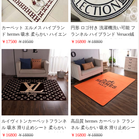
カーペット エルメス ハイブラン
円形 ロゴ付き 洗濯機洗い可能 フ
ド hermes 吸水 柔らかい ハイエン
ランネル ハイブランド Versace絨
ドカスタム 送料無料 150*200cm
毯 抽象的 海外販売 高品質 吸水
￥17500
￥19500
￥16800
￥18800
書斎 ラグジュアリー フランネル
滑り止めシート 滑り止め素材 キ
洗濯機洗い可能 駿馬 滑り止めシ
ッチン ヴェルサーチ ベッドサイ
ート ロゴ付き 純色 滑り止め ベッ
ドラグ 売れ筋 柔らかい 滑り止め
ドルーム高品質
子ども部屋 ベッドルーム 宮廷風
ルイヴィトンカーペットフランネ
高品質 hermes カーペット フラン
ル 吸水 滑り止めシート 柔らかい
ネル 柔らかい 吸水 滑り止めシー
防音 洗える LV マット 床暖房対
ト 純色 洗濯機洗い可能 ブランド
￥16800
￥18800
￥16800
￥18800