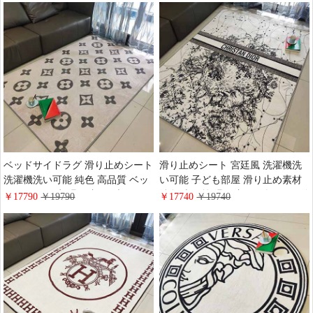
ーマット Ins風 吸水
ベッドサイドラグ 滑り止めシート
滑り止めシート 宮廷風 洗濯機洗
洗濯機洗い可能 純色 高品質 ベッ
い可能 子ども部屋 滑り止め素材
ドルーム 吸水 滑り止め ブランド
純色 売れ筋 滑り止め 四辺形 ロゴ
￥17790
￥19790
￥17740
￥19740
欧米風 海外販売 ルイビトン 絨毯
付き ベッドルーム 吸水 キッチン
売れ筋 150*200cm キッチン 柔ら
フランネル 花卉 色移り防止 ベビ
かい 色移り防止 フランネル ルイ
ーマット 海外販売 Diorカーペッ
ビトン 滑り止め素材
ト 高品質 柔らかい 150*200cm
dior ブランド