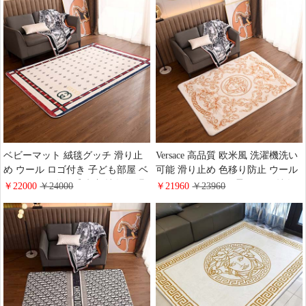
り止めシート色移り防止 洗濯機洗
マット LV 吸水 ベッドルーム 防
い可能 防湿 抗菌 耐久性
音マット
ベビーマット 絨毯グッチ 滑り止
Versace 高品質 欧米風 洗濯機洗い
め ウール ロゴ付き 子ども部屋 ベ
可能 滑り止め 色移り防止 ウール
ッドルーム 遊び毛防止 抽象的 滑
ベッドサイドラグ 柔らかい 抽象
￥22000
￥24000
￥21960
￥23960
り止めシート 洗濯機洗い可能 ラ
的 吸水 ベッドルーム ロゴ付き 売
グジュアリー 高品質 色移り防止
れ筋 ベビーマット おすすめ
ハイブランド 吸水 GG おすすめ
Versace 絨毯 ブランド
売れ筋