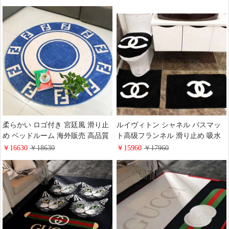
応 防ダニ 抗菌 ルイヴィトン ホッ
エルメス ベッドルーム絨毯 約3畳
トカーペット欧米風
防音 滑り止め 防ダニ 防臭 Versace
室内マット 流行り ファッション
柔らかい ロゴ付き 宮廷風 滑り止
ルイヴィトン シャネル バスマッ
め ベッドルーム 海外販売 高品質
ト高级フランネル 滑り止め 吸水
キッチン ハイブランド フェンデ
スポンジ LV CHANELロゴ フタカ
￥16630
￥18630
￥15960
￥17960
ィ 子ども部屋 純色 フランネル 送
バー/便座カバー/トイレマットセ
料無料 滑り止め素材 洗濯機洗い
ット ふわふわ 洗濯機洗い可能 ブ
可能 文字 カーペット Fendi 吸水
ランド 浴室マット トイレ用品 洗
滑り止めシート ベビーマット
浄暖房 おしゃれ通販