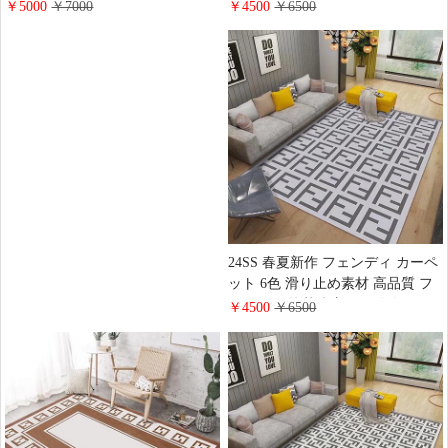
ム フェンディ 絨毯 玄関マット ほ
濯機洗い可能 送料無料 ハイブラ
￥4500
￥6500
￥5000
￥7000
こり除去 抗菌 ハイブランド ラグ
ンド フェンディ 玄関マット 滑り
カーペット送料無料
止め Adidas 家庭用 室内絨毯 人気
オシャレ マルチサイズ選択
24SS 春夏新作 フェンディ カーペ
ット 6色 滑り止め素材 高品質 フ
ランネル 抗菌防塵 Fロゴ付き ハ
￥4500
￥6500
イブランド上品 玄関マット バス
マット 人気 五八間 ラグ カーペッ
トおしゃれFendi