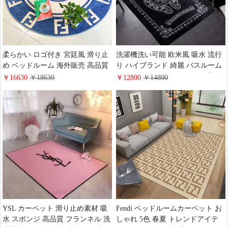
柔らかい ロゴ付き 宮廷風 滑り止
洗濯機洗い可能 欧米風 吸水 流行
め ベッドルーム 海外販売 高品質
り ハイブランド 綺麗 バスルーム
キッチン ハイブランド フェンデ
絨毯 ア・ベイシング・エイプ 純
￥16630
￥18630
￥12800
￥14800
ィ 子ども部屋 純色 フランネル 送
色 玄関マット 柔らかい フランネ
料無料 滑り止め素材 洗濯機洗い
ル 玄関ホール ロゴ付き 滑り止め
可能 文字 カーペット Fendi 吸水
シート ア・ベイシング・エイプ
滑り止めシート ベビーマット
滑り止め 送料無料
Fendi ベッドルームカーペット お
YSL カーペット 滑り止め素材 吸
しゃれ 5色 春夏 トレンドアイテ
水 スポンジ 高品質 フランネル 洗