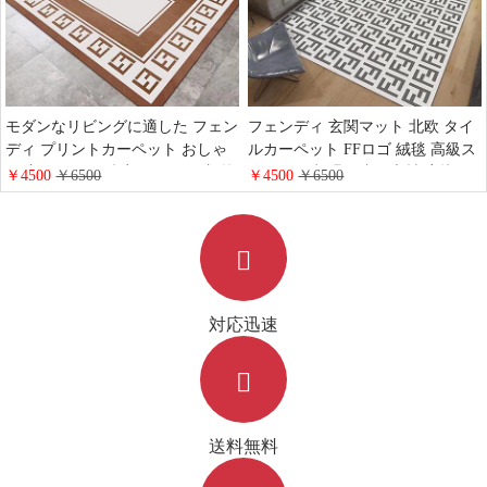
モダンなリビングに適した フェン
フェンディ 玄関マット 北欧 タイ
ディ プリントカーペット おしゃ
ルカーペット FFロゴ 絨毯 高級ス
れ 玄関マット 防音マット 吸塵 抗
ポンジ吸水 滑り止め素材 応接間
￥4500
￥6500
￥4500
￥6500
菌 ブランド Fendi ベッドルームイ
マット 防塵抗菌 丸洗い 家庭用
ンテリア しっかりした 耐久性 易
Fendi ラグマット 大人 オシャレ
清洁
対応迅速
送料無料