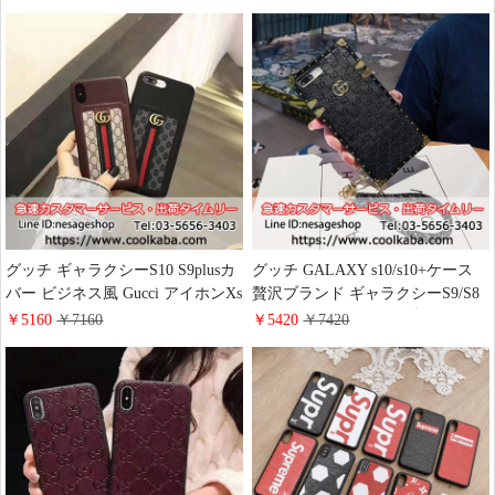
LV ジャケット ギャラクシー
ケース 高品質 ペア用 グッチ
note8/9 カバー カラー アイホン8
Galaxy S8/S9+/Note8スマホケース
8plusケース 芸能人愛用 新作通販
高品質 男女兼用
グッチ ギャラクシーS10 S9plusカ
グッチ GALAXY s10/s10+ケース
バー ビジネス風 Gucci アイホンXs
贅沢ブランド ギャラクシーS9/S8
Xrケース スタイリッシュ
PLUSカバー トランク型
￥5160
￥7160
￥5420
￥7420
iPhoneXSMAXケース ブランド
iphoneXS/XR/8 PLUSスマホケース
galaxy note9レザーケース セレブ
GUCCI ハンドストラップ付きカ
愛用
バー アイホンテン 7plus携帯ケー
ス エンボス加工 おしゃれ スタイ
リッシュ