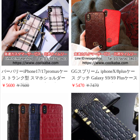
バーバリーiPhone17/17promaxケー
GGスプリーム iphoneX/8plusケー
ス トランク型 スマホショルダー
ス グッチ Galaxy S9/S9 Plusケース
斜めがけ 携帯ケース 高级感 アイ
iphone7ケース シンプル GUCCI
￥5600
￥7600
￥5470
￥7470
フォン16pro/15/14カバー 四角い
iphone7plusケース ラグジュアリー
保護 Burberry ギャラクシー
ブランド
S25/S24/S23ケース ストラップ付
き