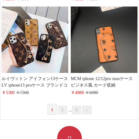
ンストーン galaxy
ー ロゴ型押し全機種対応 ハイブ
s20/s20plus/s10/s10e/s9 plusカバー
ランドmcm galaxy S24/S23携帯ケ
gucci パール アイフォンxs/xr/8plus
ース人気 可愛い ビジネス風
ケース エレガント風 Gucci ギャラ
クシーs8/note8 ハードケース 高級
ファッション​
ルイヴィトン アイフォン13ケース
MCM iphone 12/12pro maxケース
LV iphone13 proケース ブランドコ
ビジネス風 カード収納
ピー モノグラム チェーン付き LV
iphone11pro エムシーエム スマホ
￥5300
￥7300
￥4980
￥6980
huawei p40カバー おしゃれ ブラン
ケース ブランド柄 レザー製品 ア
ド Galaxy s20スマホケース ギャラ
イフォン11/xs/xr/8/7plus 携帯カバ
1
...
2
9
>
クシー ノート10plus 海外通販 後
ー 男女兼用 激安
払い