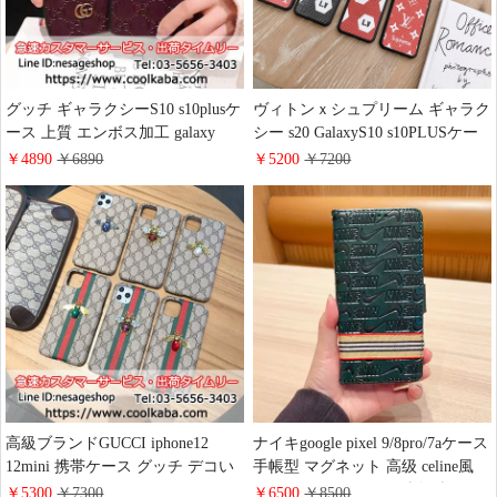
グッチ ギャラクシーS10 s10plusケ
ヴィトンｘシュプリーム ギャラク
ース 上質 エンボス加工 galaxy
シー s20 GalaxyS10 s10PLUSケー
s9/s8plus/note9ケース gucci アイフ
ス おしゃれ iphone11/xr/xs/11pro
￥4890
￥6890
￥5200
￥7200
ォンXS XR 8PLUS携帯カバー 高
maxカバー lv&supreme
品質 ビジネス風 送料無料
iphone12/12mini/12pro/12pro max
ケース 人気新品
高級ブランドGUCCI iphone12
ナイキgoogle pixel 9/8pro/7aケース
12mini 携帯ケース グッチ デコい
手帳型 マグネット 高级 celine風
れ iphone11 11promaxケース ライ
iphone16 15proケース財布型 レザ
￥5300
￥7300
￥6500
￥8500