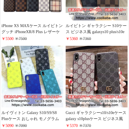
iPhone XS MAXケース ルイビトン
ルイビトン ギャラクシー S10ケー
グッチ iPhoneXR/8 Plus レザーケ
ス ビジネス風 galaxys10 plus/s10e
ース カード入れ ギャラクシーS10
カバー ヴィトン LV Galaxy s9/s9+
￥5500
￥7500
￥5360
￥7360
S10+ S10e S9PLUS カバー バーバ
note8/note9 レザーカバー 高品質
リー 贅沢 iphone8 iphone7
ルイヴィトン ギャラクシー携帯ケ
galaxynote9/8 ジャケットケース ビ
ース ビジネスマン向け 衝撃的
ジネス風 社会人向け 10色揃い 耐
衝撃
ルイヴィトン Galaxy S10/S9/S8
Gucci ギャラクシーs10/s10eケース
Plusケース おしゃれ モノグラム
galaxy s10plusケース ビジネス風
iPhoneXs Xr Xsmax スマホケース
GGゴースト iPhoneXSMax/8 Plus
￥5090
￥7090
￥5370
￥7370