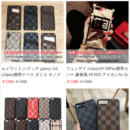
iphone16 16pro 15promaxカバー 耐
XS/X/9ケース 高級
衝撃 大人ファッション
ルイヴィトン/グッチ galaxy s24
フェンデイ GalaxyS9 S8Plus携帯カ
s24plus携帯ケース ダミエ モノグ
バー 豪奢風 FENDI アイホンXs Xr
ラム カード収納 ヴィトン ギャラ
Xsmax チェーン付きケース
￥5300
￥7300
￥5300
￥7300
クシー s24 ultraケース 大人 おし
iphone8plus 保護ケース お洒落 耐
ゃれ ビジネス風 ブランドロゴ
衝撃 iphone7/6s plus ケース 欧米フ
iphone16/16proケース 高品質
ァッション 送料無料