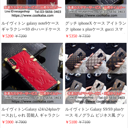
ルイヴィトン galaxy note9ケース
グッチ iphoneX ケース アイトラン
ギャラクシーS9 s9+ハードケース
ク iphone x plusケース gucci スマ
LOUIS VUITTON アイフォン X
ホケース ギャラクシーs9 s9plus 携
￥5200
￥7200
￥5350
￥7350
XS PLUS携帯ケース ジャケット
帯カバー GUCCI ラグジュアリー
型 上質なレザー LV iphone8/8plus
アイホンハチ 8+保護ケース 海外
保護ケース ビジネスマン用
新作
ルイヴィトンGalaxy s24/s24plusケ
ルイヴィトン Galaxy S9/S9 plusケ
ースおしゃれ 芸能人 ギャラクシ
ース モノグラム ビジネス風 グッ
ーS24 ultra モノグラムスマホケー
チ Galaxy Note8ケース おしゃれ
￥5900
￥7900
￥5100
￥7100
スエンボスレザー 純正 高级 LV
セレブ愛用 LV GUCCI アイフォン