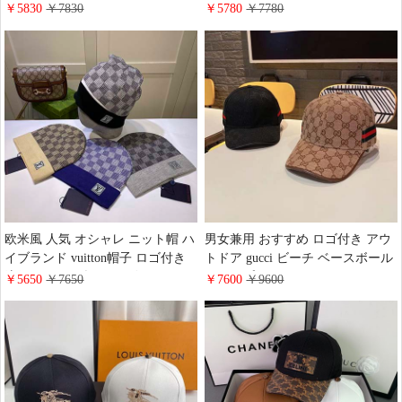
ール 店舗 Dior帽子 ハイブランド
麗 アウトドア ニット帽 店舗 日常
￥5830
￥7830
￥5780
￥7780
ホリデー ツバ 棉 キャップ 麻 芸
ニット帽 ロゴ付き
能人愛用
欧米風 人気 オシャレ ニット帽 ハ
男女兼用 おすすめ ロゴ付き アウ
イブランド vuitton帽子 ロゴ付き
トドア gucci ビーチ ベースボール
流行り ニット帽 ルイヴィトン 男
キャップ スポーツ コットン ハイ
￥5650
￥7650
￥7600
￥9600
女兼用 秋冬新品 ウール
ブランド キャスケット 帽子 Gucci
送料無料 ツバ スポーツ風 売れ筋