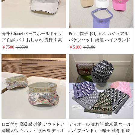
海外 Chanel ベースボールキャッ
Prada 帽子 おしゃれ カジュアル
プ 白黒 パリ おしゃれ 流行り 高
バケツハット 綺麗 ハイブランド
品質 コットン ブランド シャネル
日常 ツバ 女性愛用 コットン ロゴ
￥7500
￥9500
￥5180
￥7180
ロゴ付き 人気 キャスケット 日よ
付き 流行り Prada シンプル風 キ
け帽子 売れ筋 送料無料
ャップ スポーツ アウトドア
ロゴ付き 高級感 砂浜 アウトドア
ディオール 売れ筋 欧米風 ウール
綺麗 バケツハット 欧米風 ディオ
ハイブランド dior帽子 秋冬用 綺