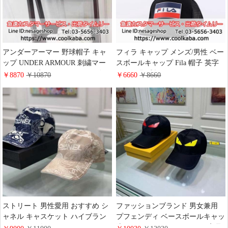
アンダーアーマー 野球帽子 キャ
フィラ キャップ メンズ/男性 ベー
ップ UNDER ARMOUR 刺繍マー
スボールキャップ Fila 帽子 英字
ク キャップ レディース メンズ ペ
マーク 野球帽 カッコイイ ユニセ
￥8870
￥10870
￥6660
￥8660
アルック スーパースター 海外通
ックス ロゴキャップ ペア向け 運
販
動風 レディースキャップ
ストリート 男性愛用 おすすめ シ
ファッションブランド 男女兼用
ャネル キャスケット ハイブラン
プフェンディ ベースボールキャッ
ドChanel 面白い ベースボールキ
流行り ストリート風 FENDI 高品