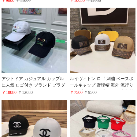
￥9000
￥11000
￥10030
￥12030
ャップ 売れ筋 個性 cocochanel 四
質 牛革 帆布 キャスケット 公式サ
季通用
イトから1:1 売れ筋 専門店
アウトドア カジュアル カップル
ルイヴィトン ロゴ 刺繍 ベースボ
に人気 ロゴ付き ブランド プラダ
ールキャップ 野球帽 海外 流行り
キャスケット 白黒 おしゃれ prada
ハイブランド LV 帽子 cap 恋人 旅
￥10080
￥12080
￥7500
￥9500
牛革 帆布 ベースボールキャップ
行 スポーツ 日常使いに 送料無料
四季通用