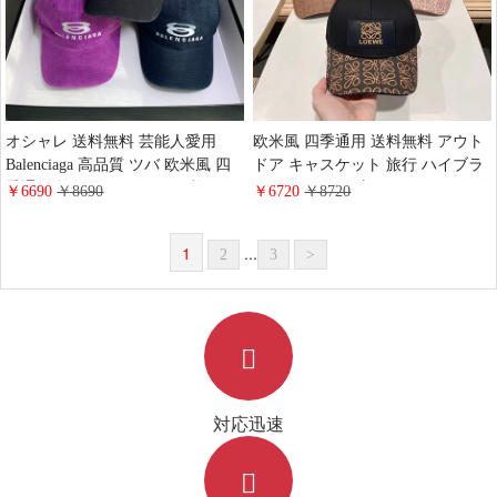
オシャレ 送料無料 芸能人愛用
欧米風 四季通用 送料無料 アウト
Balenciaga 高品質 ツバ 欧米風 四
ドア キャスケット 旅行 ハイブラ
季通用 旅行 キャスケット 棉 スポ
ンド オシャレ 流行り ロエベ ロゴ
￥6690
￥8690
￥6720
￥8720
ーツ ロゴ付き ハイブランド スト
付き スポーツ ベースボールキャ
リート ベースボールキャップバレ
ップLoewe カップルに人気 コット
1
...
2
3
>
ンシアガ
ン
対応迅速