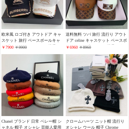
欧米風 ロゴ付き アウトドア キャ
送料無料 ツバ 旅行 流行り アウト
スケット 旅行 ベースボールキャ
ドア celine キャスケット ベースボ
ップ コットン Burberry 四季通用
ールキャップ Celine 四季通用 友
￥7900
￥9900
￥6960
￥8960
新発売 白黒 バーバリー帽子 スポ
達へのプレゼント スポーツ コッ
ーツ ハイブランド 綺麗 ツバ 送料
トン スポーツ風 オシャレ ロゴ付
無料
き ハイブランド
Chanel ブランド 日常 ベレー帽 シ
クロームハーツ ニット帽 流行り
ャネル 帽子 オシャレ 芸能人愛用
オシャレ ウール 帽子 Chrome