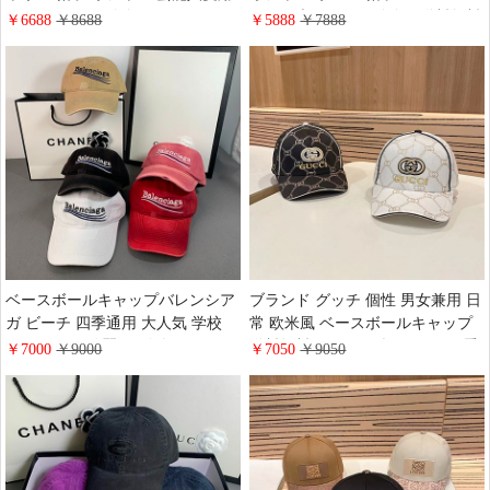
ストリート ロゴ付き ラグジュア
Heartsブランド ロゴ付き 送料無料
￥6688
￥8688
￥5888
￥7888
リー ウール 綺麗 送料無料
シンプル風 友達へのプレゼント
秋冬対応
ベースボールキャップバレンシア
ブランド グッチ 個性 男女兼用 日
ガ ビーチ 四季通用 大人気 学校
常 欧米風 ベースボールキャップ
ストリート 綺麗 ロゴ付き キャス
送料無料 スポーツ 帽子gucci 四季
￥7000
￥9000
￥7050
￥9050
ケット Balenciaga 売れ筋 芸能人愛
通用 ストリート ロゴ付き 流行り
用 コットン ハイブランド ラグジ
コットン
ュアリー