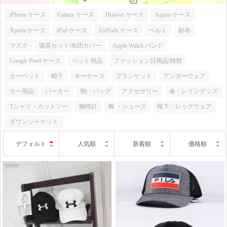
iPhone ケース
Galaxy ケース
Huawei ケース
Aquos ケース
Xperia ケース
iPad ケース
AirPods ケース
ベルト
財布
マスク
寝具セット/布団カバー
Apple Watch バンド
Google Pixel ケース
ペット用品
ファッション日用品/雑貨
カーペット
帽子
キーケース
ブランケット
アンダーウェア
カー用品
パーカー
鞄・バッグ
アクセサリー
傘・レイングッズ
Tシャツ・カットソー
腕時計
靴 ・シューズ
靴下・レッグウェア
ダウンジャケット
デフォルト
人気順
新着順
価格順